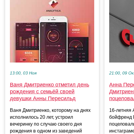
21:00, 09 О
13:00, 03 Ноя
Анна Пер
Ваня Дмитриенко отметил день
Дмитриен
рождения с семьёй своей
поцелова
девушки Анны Пересильд
16-летняя 
Ваня Дмитриенко, которому на днях
бойфренд 
исполнилось 20 лет, устроил
поцеловали
вечеринку по случаю своего дня
инстаграм
рождения в одном из заведений