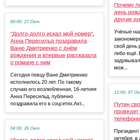
Почему л
день рож
другие д
00:00, 27 Окт
Учёные на
"Долго-долго искал мой номер".
закономерн
Анна Пересильд поздравила
свой день 
Ваню Дмитриенко с днём
либо ещё. 
рождения и впервые рассказала
задумывали
о романе с ним
мож...
Сегодня певцу Ване Дмитриенко
исполнилось 20 лет. По такому
случаю его возлюбленная, 16-летняя
12:00, 07 О
Анна Пересильд, публично
поздравила его в соцсетях.Акт...
Путин св
проведет
телефонн
04:00, 26 Окт
Президент
октября, в