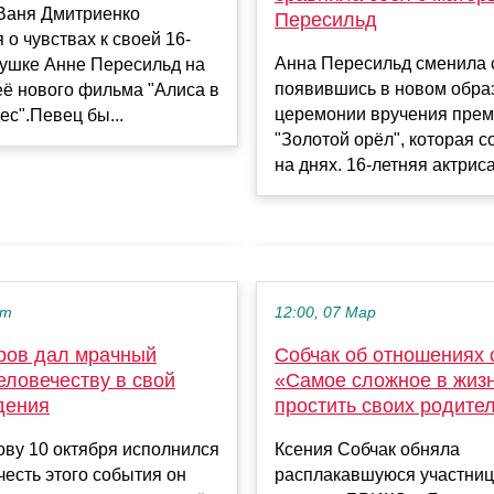
 Ваня Дмитриенко
Пересильд
 о чувствах к своей 16-
Анна Пересильд сменила 
вушке Анне Пересильд на
появившись в новом обра
ё нового фильма "Алиса в
церемонии вручения пре
ес".Певец бы...
"Золотой орёл", которая с
на днях. 16-летняя актриса 
кт
12:00, 07 Мар
ров дал мрачный
Собчак об отношениях 
еловечеству в свой
«Самое сложное в жиз
дения
простить своих родите
ву 10 октября исполнился
Ксения Собчак обняла
 честь этого события он
расплакавшуюся участниц