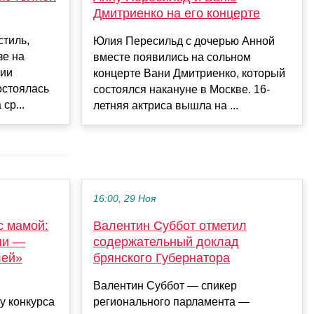
Дмитриенко на его концерте
стиль,
Юлия Пересильд с дочерью Анной
зе на
вместе появились на сольном
мии
концерте Вани Дмитриенко, который
остоялась
состоялся накануне в Москве. 16-
ср...
летняя актриса вышла на ...
16:00, 29 Ноя
с мамой:
Валентин Суббот отметил
ни —
содержательный доклад
лей»
брянского Губернатора
Валентин Суббот — спикер
у конкурса
регионального парламента —