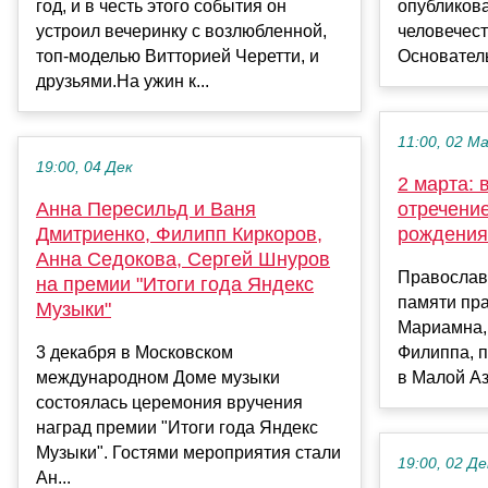
год, и в честь этого события он
опубликова
устроил вечеринку с возлюбленной,
человечест
топ-моделью Витторией Черетти, и
Основатель
друзьями.На ужин к...
11:00, 02 М
19:00, 04 Дек
2 марта: 
Анна Пересильд и Ваня
отречение
Дмитриенко, Филипп Киркоров,
рождения
Анна Седокова, Сергей Шнуров
Православ
на премии "Итоги года Яндекс
памяти пр
Музыки"
Мариамна, 
3 декабря в Московском
Филиппа, 
международном Доме музыки
в Малой Ази
состоялась церемония вручения
наград премии "Итоги года Яндекс
Музыки". Гостями мероприятия стали
19:00, 02 Де
Ан...