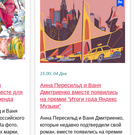
15:00, 04 Дек
я
Анна Пересильд и Ваня
есте для
Дмитриенко вместе появились
ренда
на премии "Итоги года Яндекс
Музыки"
 и Ваня
оссийского
Анна Пересильд и Ваня Дмитриенко,
На фото,
которые недавно подтвердили свой
х марки,
роман, вместе появились на премии