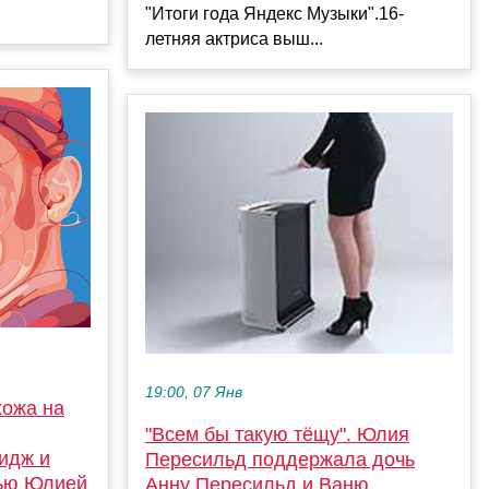
"Итоги года Яндекс Музыки".16-
летняя актриса выш...
19:00, 07 Янв
хожа на
"Всем бы такую тёщу". Юлия
идж и
Пересильд поддержала дочь
рью Юлией
Анну Пересильд и Ваню