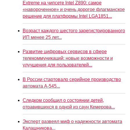
Extreme на чипсете Intel Z890: самое
«навороченное» и очень дорогое флагманское
решение для платформы Intel LGA1851...
Возраст каждого шестого зарегистрированного
ИП менее 25 лет...
Развитие цифровых сервисов в сфере
телекоммуникаций: новые возможности и
улучшения для пользователей...
В России стартовало серийное производство
автомата А-545...
Следком сообщил о состоянии детей,
отравившихся в одной из саун Кемерова...
Эксперт развеял миф о надежности автомата
Калашникова...