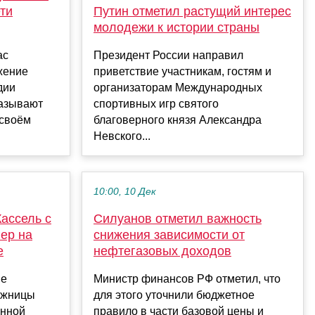
ти
Путин отметил растущий интерес
молодежи к истории страны
ас
Президент России направил
жение
приветствие участникам, гостям и
дии
организаторам Международных
называют
спортивных игр святого
 своём
благоверного князя Александра
Невского...
10:00, 10 Дек
ассель с
Силуанов отметил важность
ер на
снижения зависимости от
е
нефтегазовых доходов
ие
Министр финансов РФ отметил, что
дожницы
для этого уточнили бюджетное
анной
правило в части базовой цены и