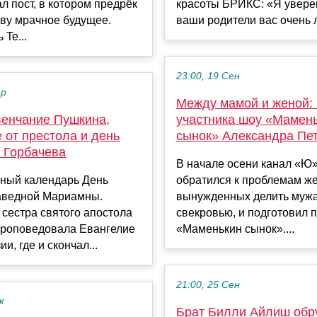
л пост, в котором предрёк
красоты БРИКС: «Я уверен
ву мрачное будущее.
ваши родители вас очень л
 Te...
23:00, 19 Сен
ар
Между мамой и женой:
венчание Пушкина,
участника шоу «Мамен
 от престола и день
сынок» Александра Пе
 Горбачева
В начале осени канал «Ю
ный календарь День
обратился к проблемам ж
аведной Мариамны.
вынужденных делить мужа
сестра святого апостола
свекровью, и подготовил 
проповедовала Евангелие
«Маменькин сынок»....
и, где и скончал...
21:00, 25 Сен
к
Брат Билли Айлиш обр