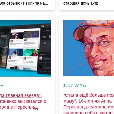
ла отрывок из клипа на...
старшая дочь актр...
15:00, 02 Фев
кт
"Стала ещё больше по
да главная звезда".
маму". 16-летняя Анна
триенко высказался о
Пересильд сменила им
 к Анне Пересильд
сравнила себя с мате