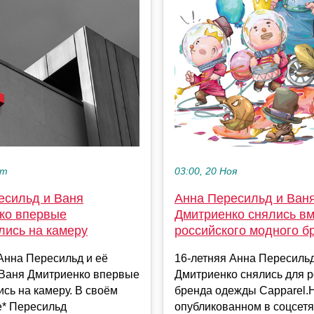
кт
03:00, 20 Ноя
есильд и Ваня
Анна Пересильд и Ван
ко впервые
Дмитриенко снялись вм
лись на камеру
российского модного б
Анна Пересильд и её
16-летняя Анна Пересильд
Ваня Дмитриенко впервые
Дмитриенко снялись для р
сь на камеру. В своём
бренда одежды Capparel.
е* Пересильд
опубликованном в соцсетя