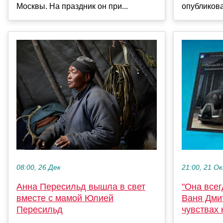
опубликова
Москвы. На праздник он при...
08:00, 26 Дек
21:00, 21 О
Анна Пересильд вышла в свет
"Она всег
вместе с мамой Юлией
Ваня Дми
Пересильд
чувствах