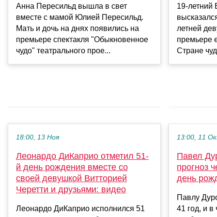
Анна Пересильд вышла в свет
19-летний
вместе с мамой Юлией Пересильд.
высказался
Мать и дочь на днях появились на
летней де
премьере спектакля "Обыкновенное
премьере е
чудо" театрального прое...
Стране чуд
18:00, 13 Ноя
13:00, 11 О
Леонардо ДиКаприо отметил 51-
Павел Ду
й день рождения вместе со
прогноз ч
своей девушкой Витторией
день рож
Черетти и друзьями: видео
Павлу Дуро
Леонардо ДиКаприо исполнился 51
41 год, и в