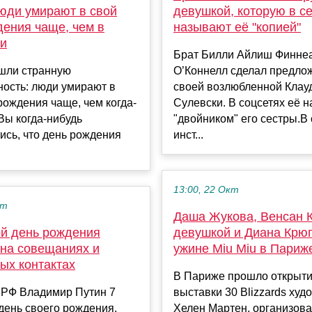
юди умирают в свой
девушкой, которую в се
дения чаще, чем в
называют её "копией"
ни
Брат Билли Айлиш Финне
шли странную
О’Коннелл сделал предло
ость: люди умирают в
своей возлюбленной Клау
рождения чаще, чем когда-
Сулевски. В соцсетях её 
Вы когда-нибудь
"двойником" его сестры.В
сь, что день рождения
инст...
13:00, 22 Окт
кт
Даша Жукова, Венсан К
ой день рождения
девушкой и Диана Крюг
 на совещаниях и
ужине Miu Miu в Париж
ых контактах
В Париже прошло открыт
 РФ Владимир Путин 7
выставки 30 Blizzards ху
 день своего рождения,
Хелен Мартен, организов