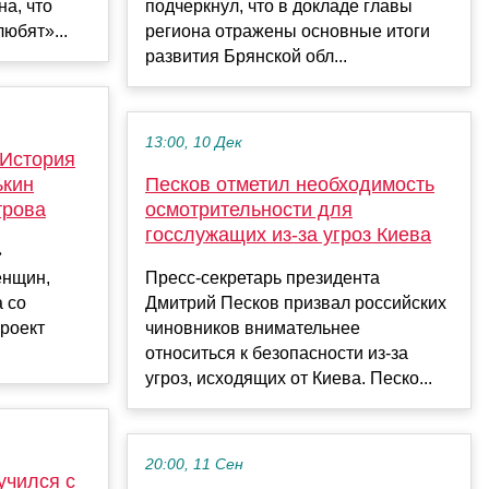
а, что
подчеркнул, что в докладе главы
юбят»...
региона отражены основные итоги
развития Брянской обл...
13:00, 10 Дек
 История
ькин
Песков отметил необходимость
трова
осмотрительности для
госслужащих из-за угроз Киева
»
енщин,
Пресс-секретарь президента
 со
Дмитрий Песков призвал российских
проект
чиновников внимательнее
относиться к безопасности из-за
угроз, исходящих от Киева. Песко...
20:00, 11 Сен
учился с