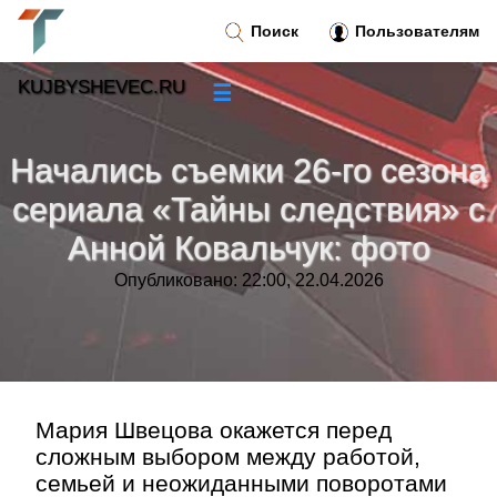
Поиск
Пользователям
KUJBYSHEVEC.RU
☰
Новости
»
Начались съемки 26-го сезона
Тренды новостей
»
сериала «Тайны следствия» с
Анной Ковальчук: фото
Рубрики
»
Опубликовано: 22:00, 22.04.2026
Правила
»
Контакт
»
Мария Швецова окажется перед
сложным выбором между работой,
семьей и неожиданными поворотами