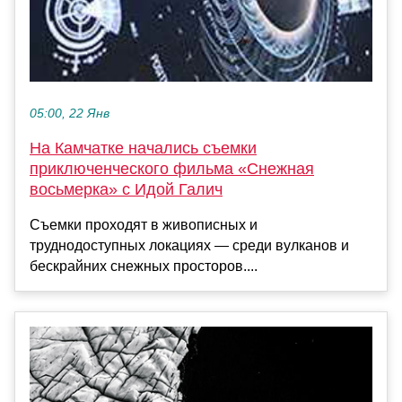
05:00, 22 Янв
На Камчатке начались съемки
приключенческого фильма «Снежная
восьмерка» с Идой Галич
Съемки проходят в живописных и
труднодоступных локациях — среди вулканов и
бескрайних снежных просторов....