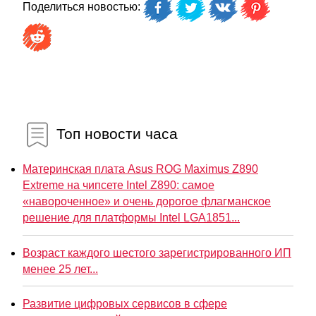
Поделиться новостью:
Топ новости часа
Материнская плата Asus ROG Maximus Z890
Extreme на чипсете Intel Z890: самое
«навороченное» и очень дорогое флагманское
решение для платформы Intel LGA1851...
Возраст каждого шестого зарегистрированного ИП
менее 25 лет...
Развитие цифровых сервисов в сфере