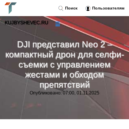
Поиск
Пользователям
KUJBYSHEVEC.RU
☰
Новости
»
DJI представил Neo 2 –
Тренды новостей
»
компактный дрон для селфи-
съемки с управлением
Рубрики
»
жестами и обходом
Правила
»
препятствий
Опубликовано: 07:00, 01.11.2025
Контакт
»