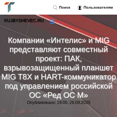
Поиск
Пользователям
KUJBYSHEVEC.RU
☰
Новости
»
Компании «Интелис» и MIG
Тренды новостей
»
представляют совместный
проект: ПАК,
Рубрики
»
взрывозащищенный планшет
MIG T8Х и HART-коммуникатор
Правила
»
под управлением российской
Контакт
»
ОС «Ред ОС М»
Опубликовано: 19:00, 26.09.2025