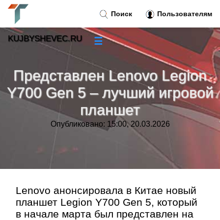
Поиск
Пользователям
KUJBYSHEVEC.RU
☰
Новости
»
Представлен Lenovo Legion
Тренды новостей
»
Y700 Gen 5 – лучший игровой
планшет
Рубрики
»
Опубликовано: 15:00, 20.03.2026
Правила
»
Контакт
»
Lenovo анонсировала в Китае новый
планшет Legion Y700 Gen 5, который
в начале марта был представлен на