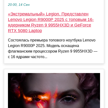
20:00, 14 Сен
«Экстремальный» Legion. Представлен
Lenovo Legion R9000P 2025 с топовым 16-
ядерником Ryzen 9 9955HX3D и GeForce
RTX 5080 Laptop
Состоялась премьера топового ноутбука Lenovo
Legion R9000P 2025. Модель оснащена
флагманским процессором Ryzen 9 9955HX3D —
с 16 ядрами частото...