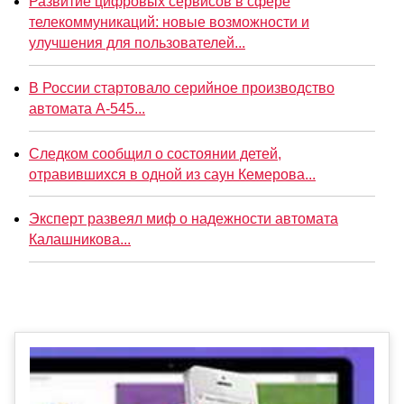
Развитие цифровых сервисов в сфере
телекоммуникаций: новые возможности и
улучшения для пользователей...
В России стартовало серийное производство
автомата А-545...
Следком сообщил о состоянии детей,
отравившихся в одной из саун Кемерова...
Эксперт развеял миф о надежности автомата
Калашникова...