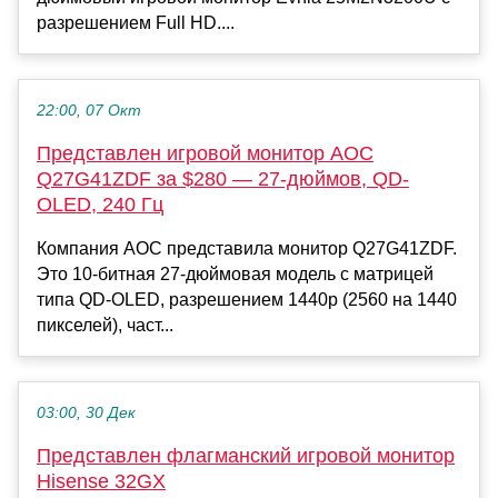
разрешением Full HD....
22:00, 07 Окт
Представлен игровой монитор AOC
Q27G41ZDF за $280 — 27-дюймов, QD-
OLED, 240 Гц
Компания AOC представила монитор Q27G41ZDF.
Это 10-битная 27-дюймовая модель с матрицей
типа QD-OLED, разрешением 1440p (2560 на 1440
пикселей), част...
03:00, 30 Дек
Представлен флагманский игровой монитор
Hisense 32GX