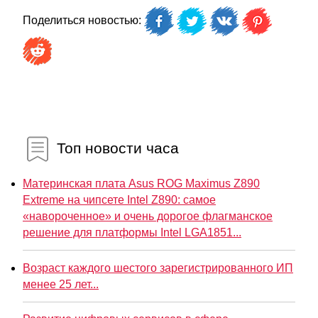
Поделиться новостью:
Топ новости часа
Материнская плата Asus ROG Maximus Z890
Extreme на чипсете Intel Z890: самое
«навороченное» и очень дорогое флагманское
решение для платформы Intel LGA1851...
Возраст каждого шестого зарегистрированного ИП
менее 25 лет...