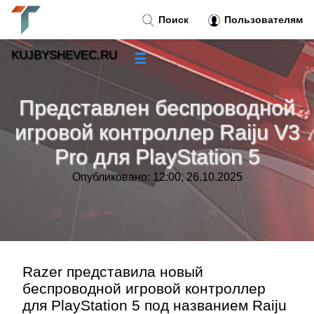
Поиск
Пользователям
KUJBYSHEVEC.RU
☰
Новости
»
Представлен беспроводной
Тренды новостей
»
игровой контроллер Raiju V3
Pro для PlayStation 5
Рубрики
»
Опубликовано: 12:00, 26.10.2025
Правила
»
Контакт
»
Razer представила новый
беспроводной игровой контроллер
для PlayStation 5 под названием Raiju