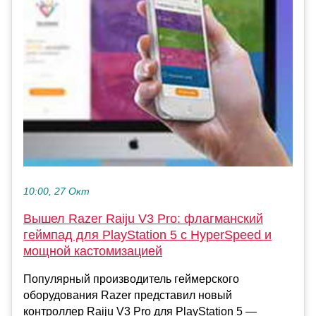
10:00, 27 Окт
Вышел Razer Raiju V3 Pro: флагманский
геймпад для PlayStation 5 с HyperSpeed и
мощной кастомизацией
Популярный производитель геймерского
оборудования Razer представил новый
контроллер Raiju V3 Pro для PlayStation 5 —