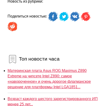
Новость из рубрики:
Поделиться новостью:
Топ новости часа
Материнская плата Asus ROG Maximus Z890
Extreme на чипсете Intel Z890: самое
«навороченное» и очень дорогое флагманское
решение для платформы Intel LGA1851...
Возраст каждого шестого зарегистрированного ИП
менее 25 лет...