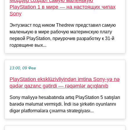
Моддер создал самую маленькую
PlayStation 1 в мире — на настоящих чипах
Sony
Энтузиаст под ником Thedrew представил самую
маленькую в мире рабочую материнскую плату
первой PlayStation, приурочив разработку к 31-й
годовщине вых...
13:00, 09 Фев
PlayStation eksklüzivliyindən imtina Sony-yə nə
qədər qazanc gətirdi — rəqəmlər açıqlanıb
Sony maliyyə hesabatında artıq PlayStation 5 satışları
barədə məlumat vermişdi. İndi isə şirkətin oyunlarını
digər platformalara çıxarma strategiyası...