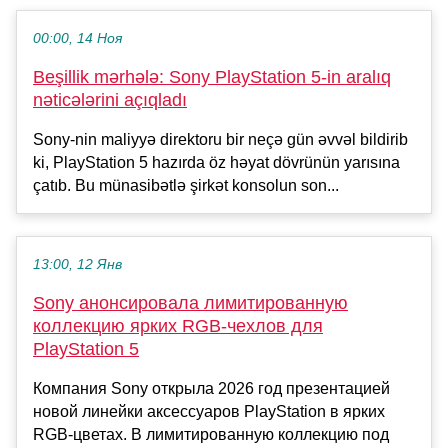
00:00, 14 Ноя
Beşillik mərhələ: Sony PlayStation 5-in aralıq
nəticələrini açıqladı
Sony-nin maliyyə direktoru bir neçə gün əvvəl bildirib
ki, PlayStation 5 hazırda öz həyat dövrünün yarısına
çatıb. Bu münasibətlə şirkət konsolun son...
13:00, 12 Янв
Sony анонсировала лимитированную
коллекцию ярких RGB-чехлов для
PlayStation 5
Компания Sony открыла 2026 год презентацией
новой линейки аксессуаров PlayStation в ярких
RGB-цветах. В лимитированную коллекцию под