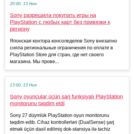
20:00, 13 Ноя
Sony разрешила покупать игры на
PlayStation с любых карт без привязки к
региону
Японская контора консоледелов Sony внезапно
сняла региональные ограничения по оплате в
PlayStation Store для стран, где нет своего
магазина. Мы прове...
13:00, 13 Ноя
Sony oyunçular üçün şarj funksiyalı PlayStation
monitorunu təqdim etdi
Sony 27 düymlük PlayStation oyun monitorunu
təqdim edib. Cihaz kontrollerləri (DualSense) şarj
etmək üçün daxil edilmiş dok-stansiya ilə təchiz