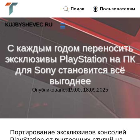
Поиск
Пользователям
KUJBYSHEVEC.RU
☰
Новости
»
С каждым годом переносить
Тренды новостей
»
эксклюзивы PlayStation на ПК
для Sony становится всё
Рубрики
»
выгоднее
Правила
»
Опубликовано: 19:00, 18.09.2025
Контакт
»
Портирование эксклюзивов консолей
PlayStation от внутренних студий на