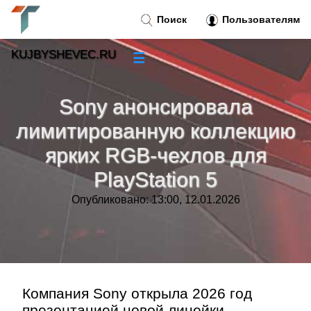
Поиск
Пользователям
KUJBYSHEVEC.RU
☰
Новости
»
Sony анонсировала
Тренды новостей
»
лимитированную коллекцию
ярких RGB-чехлов для
Рубрики
»
PlayStation 5
Правила
»
Опубликовано: 13:00, 12.01.2026
Контакт
»
Компания Sony открыла 2026 год
презентацией новой линейки