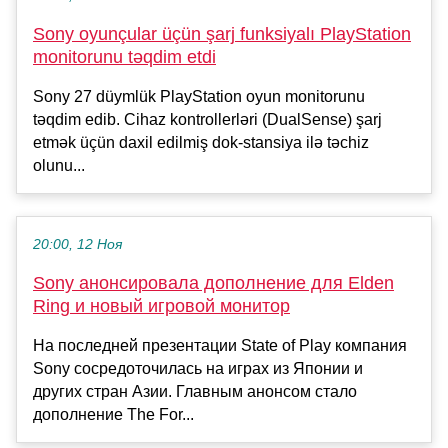
Sony oyunçular üçün şarj funksiyalı PlayStation
monitorunu təqdim etdi
Sony 27 düymlük PlayStation oyun monitorunu
təqdim edib. Cihaz kontrollerləri (DualSense) şarj
etmək üçün daxil edilmiş dok-stansiya ilə təchiz
olunu...
20:00, 12 Ноя
Sony анонсировала дополнение для Elden
Ring и новый игровой монитор
На последней презентации State of Play компания
Sony сосредоточилась на играх из Японии и
других стран Азии. Главным анонсом стало
дополнение The For...