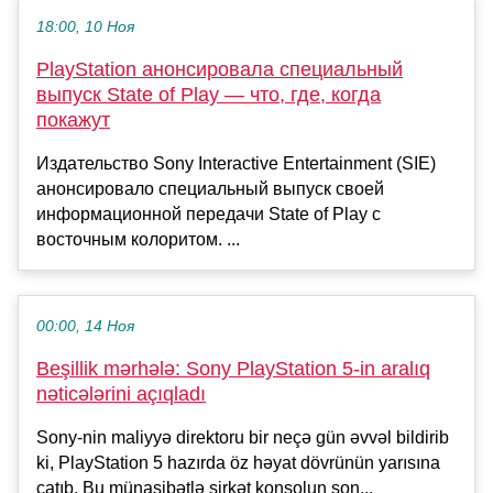
18:00, 10 Ноя
PlayStation анонсировала специальный
выпуск State of Play — что, где, когда
покажут
Издательство Sony Interactive Entertainment (SIE)
анонсировало специальный выпуск своей
информационной передачи State of Play c
восточным колоритом. ...
00:00, 14 Ноя
Beşillik mərhələ: Sony PlayStation 5-in aralıq
nəticələrini açıqladı
Sony-nin maliyyə direktoru bir neçə gün əvvəl bildirib
ki, PlayStation 5 hazırda öz həyat dövrünün yarısına
çatıb. Bu münasibətlə şirkət konsolun son...