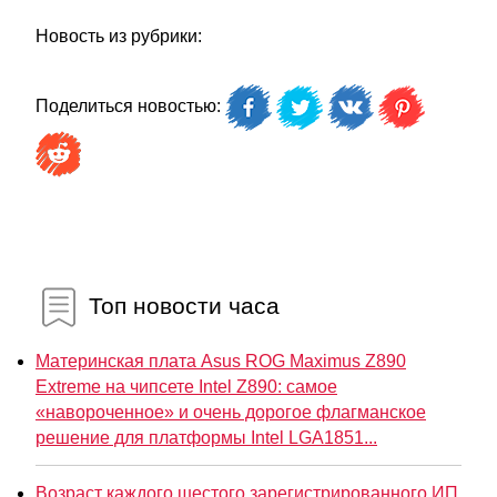
Новость из рубрики:
Поделиться новостью:
Топ новости часа
Материнская плата Asus ROG Maximus Z890
Extreme на чипсете Intel Z890: самое
«навороченное» и очень дорогое флагманское
решение для платформы Intel LGA1851...
Возраст каждого шестого зарегистрированного ИП