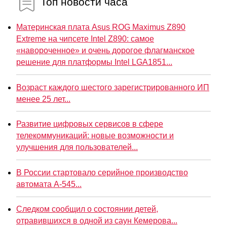
Топ новости часа
Материнская плата Asus ROG Maximus Z890
Extreme на чипсете Intel Z890: самое
«навороченное» и очень дорогое флагманское
решение для платформы Intel LGA1851...
Возраст каждого шестого зарегистрированного ИП
менее 25 лет...
Развитие цифровых сервисов в сфере
телекоммуникаций: новые возможности и
улучшения для пользователей...
В России стартовало серийное производство
автомата А-545...
Следком сообщил о состоянии детей,
отравившихся в одной из саун Кемерова...