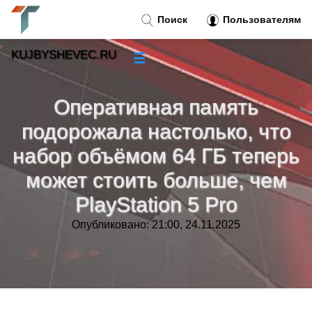
Поиск
Пользователям
KUJBYSHEVEC.RU
☰
Новости
»
Оперативная память
Тренды новостей
»
подорожала настолько, что
набор объёмом 64 ГБ теперь
Рубрики
»
может стоить больше, чем
Правила
»
PlayStation 5 Pro
Опубликовано: 21:00, 24.11.2025
Контакт
»