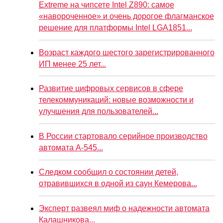
Extreme на чипсете Intel Z890: самое
«навороченное» и очень дорогое флагманское
решение для платформы Intel LGA1851...
Возраст каждого шестого зарегистрированного
ИП менее 25 лет...
Развитие цифровых сервисов в сфере
телекоммуникаций: новые возможности и
улучшения для пользователей...
В России стартовало серийное производство
автомата А-545...
Следком сообщил о состоянии детей,
отравившихся в одной из саун Кемерова...
Эксперт развеял миф о надежности автомата
Калашникова...