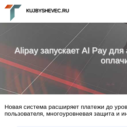
KUJBYSHEVEC.RU
Alipay запускает AI Pay дл
оплачи
Новая система расширяет платежи до уров
пользователя, многоуровневая защита и ин