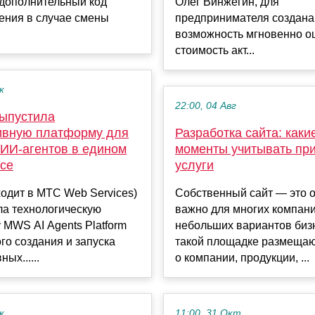
 дополнительный код
Олег Винжегин, для
ения в случае смены
предпринимателя создана
возможность мгновенно о
стоимость акт...
к
22:00, 04 Авг
ыпустила
ивную платформу для
Разработка сайта: каки
 ИИ-агентов в едином
моменты учитывать при
се
услуги
одит в МТС Web Services)
Собственный сайт — это 
ла технологическую
важно для многих компани
MWS AI Agents Platform
небольших вариантов биз
го создания и запуска
такой площадке размеща
ых......
о компании, продукции, ...
к
11:00, 31 Окт