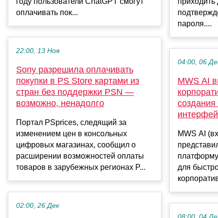
году пользователи ChatGPT смогут
приходить
оплачивать пок...
подтвержд
пароля....
22:00, 13 Ноя
04:00, 06 Де
Sony разрешила оплачивать
покупки в PS Store картами из
MWS AI в
стран без поддержки PSN —
корпорат
возможно, ненадолго
создания
интерфей
Портал PSprices, следящий за
изменением цен в консольных
MWS AI (вх
цифровых магазинах, сообщил о
представи
расширении возможностей оплаты
платформу 
товаров в зарубежных регионах P...
для быстро
корпоративн
02:00, 26 Дек
08:00, 04 Де