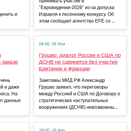
принимать участие в
"Евровидении-2026" из-за допуска
ценить и
Израиля к песенному конкурсу. Об
этом сообщает агентство EFE со ...
04:00, 05 Ноя
е
Грушко: диалог России и США по
 заказе
ДСНВ не сдвинется без участия
Британии и Франции
очень
Замглавы МИД РФ Александр
й и даже
Грушко заявил, что переговоры
неса. На
между Россией и США по Договору о
ют данные
стратегических наступательных
вооружениях (ДСНВ) невозможны...
18:00, 19 Апр