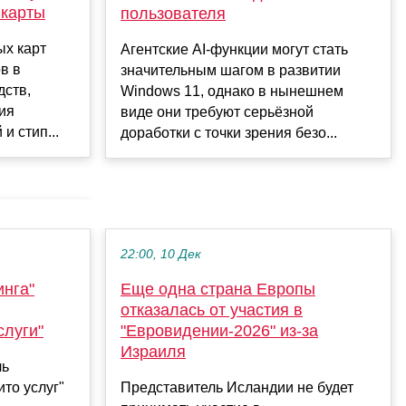
 карты
пользователя
ых карт
Агентские AI-функции могут стать
в в
значительным шагом в развитии
дств,
Windows 11, однако в нынешнем
ия
виде они требуют серьёзной
и стип...
доработки с точки зрения безо...
22:00, 10 Дек
нга"
Еще одна страна Европы
отказалась от участия в
слуги"
"Евровидении-2026" из-за
Израиля
ль
то услуг"
Представитель Исландии не будет