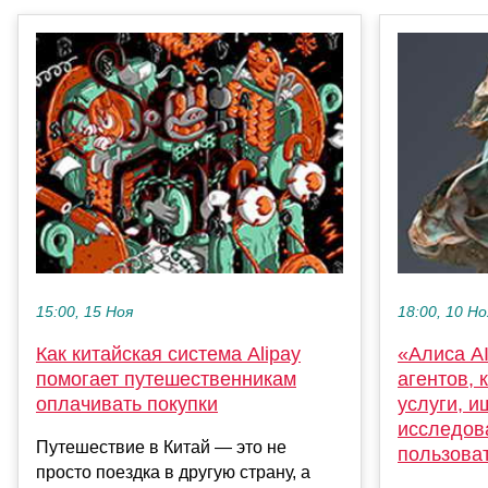
15:00, 15 Ноя
18:00, 10 Но
Как китайская система Alipay
«Алиса A
помогает путешественникам
агентов,
оплачивать покупки
услуги, и
исследов
Путешествие в Китай — это не
пользова
просто поездка в другую страну, а