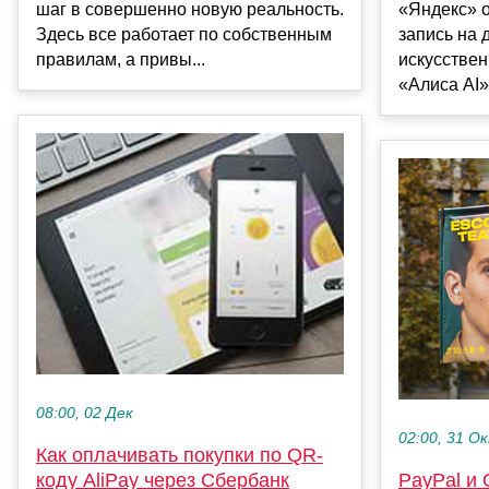
шаг в совершенно новую реальность.
«Яндекс» 
Здесь все работает по собственным
запись на 
правилам, а привы...
искусствен
«Алиса AI»
08:00, 02 Дек
02:00, 31 О
Как оплачивать покупки по QR-
PayPal и
коду AliPay через Сбербанк