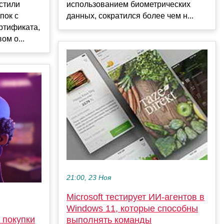
стили
использованием биометрических
пок с
данных, сократился более чем н...
ртификата,
ом о...
21:00, 23 Ноя
Microsoft тестирует ИИ-агентов в
Windows 11, которые способны
 покупки
выполнять команды