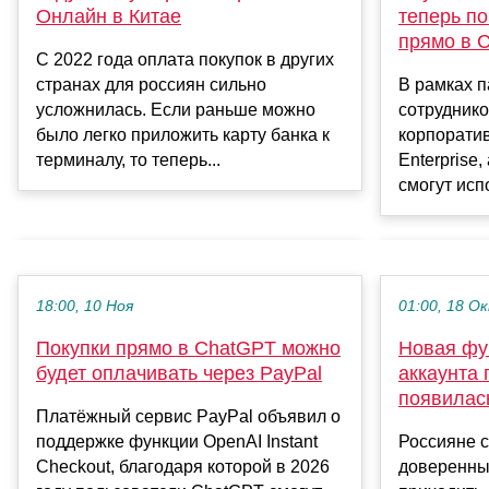
теперь п
Онлайн в Китае
прямо в 
С 2022 года оплата покупок в других
В рамках п
странах для россиян сильно
сотруднико
усложнилась. Если раньше можно
корпорати
было легко приложить карту банка к
Enterprise
терминалу, то теперь...
смогут исп
18:00, 10 Ноя
01:00, 18 О
Покупки прямо в ChatGPT можно
Новая фу
будет оплачивать через PayPal
аккаунта
появилась
Платёжный сервис PayPal объявил о
поддержке функции OpenAI Instant
Россияне 
Checkout, благодаря которой в 2026
доверенный