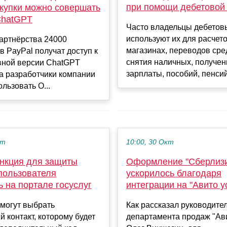
при помощи дебетовой
окупки можно совершать
ChatGPT
Часто владельцы дебетов
используют их для расчето
артнёрства 24000
магазинах, переводов сре
в PayPal получат доступ к
снятия наличных, получен
вной версии ChatGPT
зарплаты, пособий, пенсий 
, а разработчики компании
ользовать O...
кт
10:00, 30 Окт
нкция для защиты
Оформление "Сберлизи
 пользователя
ускорилось благодаря
 на портале госуслуг
интеграции на "Авито у
смогут выбрать
Как рассказал руководите
 контакт, которому будет
департамента продаж "Ави