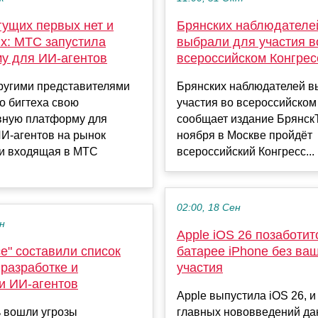
гущих первых нет и
Брянских наблюдателе
х: МТС запустила
выбрали для участия в
у для ИИ-агентов
всероссийском Конгрес
другими представителями
Брянских наблюдателей в
о бигтеха свою
участия во всероссийском
вную платформу для
сообщает издание БрянскT
И-агентов на рынок
ноября в Москве пройдёт
 и входящая в МТС
всероссийский Конгресс...
02:00, 18 Сен
ен
Apple iOS 26 позаботит
е" составили список
батарее iPhone без ва
 разработке и
участия
и ИИ-агентов
Apple выпустила iOS 26, и
ь вошли угрозы
главных нововведений д