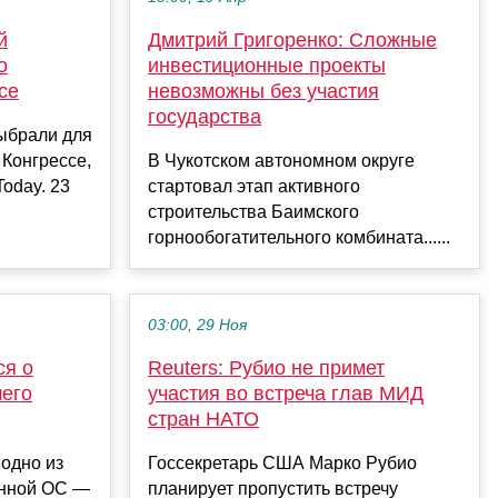
й
Дмитрий Григоренко: Сложные
о
инвестиционные проекты
се
невозможны без участия
государства
ыбрали для
 Конгрессе,
В Чукотском автономном округе
oday. 23
стартовал этап активного
строительства Баимского
горнообогатительного комбината......
03:00, 29 Ноя
ся о
Reuters: Рубио не примет
шего
участия во встреча глав МИД
стран НАТО
 одно из
Госсекретарь США Марко Рубио
анной ОС —
планирует пропустить встречу