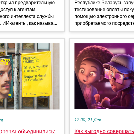
Республике Беларусь запу
открыл предварительную
тестирование оплаты поку
доступ к агентам
помощью электронного се
ного интеллекта службы
приобретаемого посредств
. ИИ-агенты, как называ...
17:00, 21 Дек
кт
Как выгодно совершать
 OpenAI объединились: