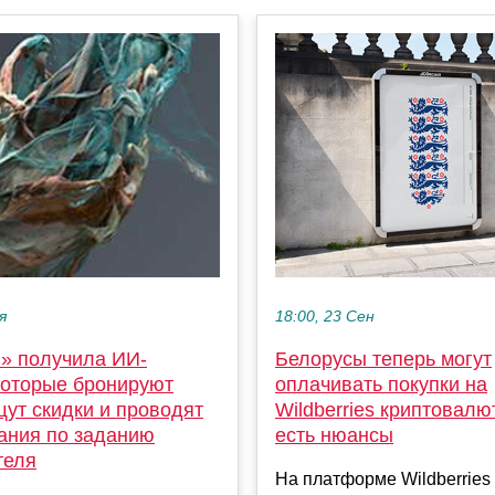
18:00, 23 Сен
я
Белорусы теперь могут
I» получила ИИ-
оплачивать покупки на
 которые бронируют
Wildberries криптовалю
щут скидки и проводят
есть нюансы
ания по заданию
теля
На платформе Wildberries