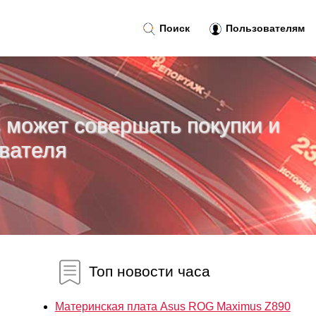
Поиск
Пользователям
ь может совершать покупки и
ователя
Топ новости часа
Материнская плата Asus ROG Maximus Z890