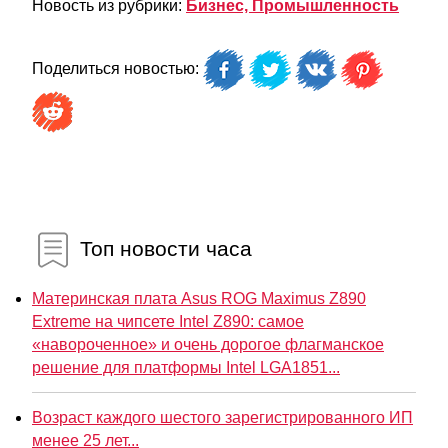
Новость из рубрики:
Бизнес, Промышленность
Поделиться новостью:
Топ новости часа
Материнская плата Asus ROG Maximus Z890
Extreme на чипсете Intel Z890: самое
«навороченное» и очень дорогое флагманское
решение для платформы Intel LGA1851...
Возраст каждого шестого зарегистрированного ИП
менее 25 лет...