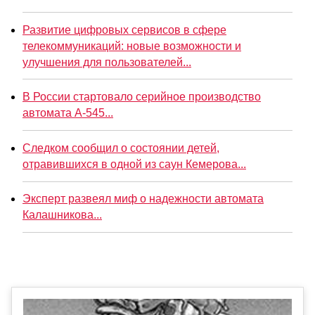
Развитие цифровых сервисов в сфере
телекоммуникаций: новые возможности и
улучшения для пользователей...
В России стартовало серийное производство
автомата А-545...
Следком сообщил о состоянии детей,
отравившихся в одной из саун Кемерова...
Эксперт развеял миф о надежности автомата
Калашникова...