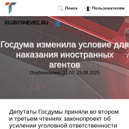
Поиск
Пользователям
KUJBYSHEVEC.RU
☰
Новости
»
Госдума изменила условие для
Тренды новостей
»
наказания иностранных
агентов
Рубрики
»
Опубликовано: 21:00, 25.09.2025
Правила
»
Контакт
»
Депутаты Госдумы приняли во втором
и третьем чтениях законопроект об
усилении уголовной ответственности