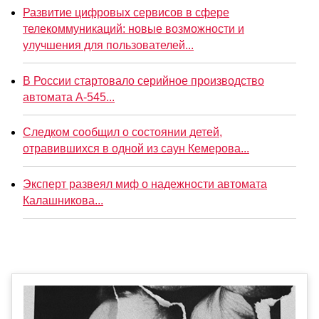
Развитие цифровых сервисов в сфере
телекоммуникаций: новые возможности и
улучшения для пользователей...
В России стартовало серийное производство
автомата А-545...
Следком сообщил о состоянии детей,
отравившихся в одной из саун Кемерова...
Эксперт развеял миф о надежности автомата
Калашникова...