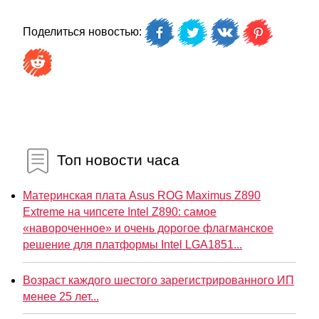
Поделиться новостью:
Топ новости часа
Материнская плата Asus ROG Maximus Z890
Extreme на чипсете Intel Z890: самое
«навороченное» и очень дорогое флагманское
решение для платформы Intel LGA1851...
Возраст каждого шестого зарегистрированного ИП
менее 25 лет...