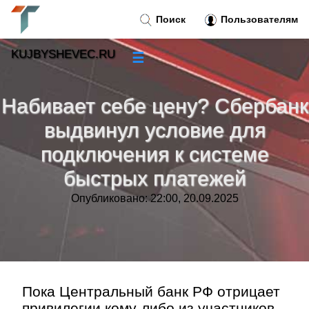
Поиск
Пользователям
KUJBYSHEVEC.RU
☰
Новости
»
Набивает себе цену? Сбербанк
Тренды новостей
»
выдвинул условие для
подключения к системе
Рубрики
»
быстрых платежей
Правила
»
Опубликовано: 22:00, 20.09.2025
Контакт
»
Пока Центральный банк РФ отрицает
привилегии кому-либо из участников