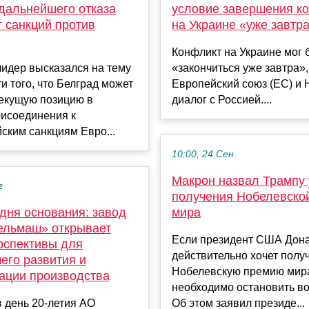
 дальнейшего отказа
условие завершения к
 санкций против
на Украине «уже завтр
Конфликт на Украине мог 
идер высказался на тему
«закончиться уже завтра»,
и того, что Белград может
Европейский союз (ЕС) и
текущую позицию в
диалог с Россией....
рисоединения к
ским санкциям Евро...
10:00, 24 Сен
Макрон назвал Трампу
г
получения Нобелевско
 дня основания: завод
мира
ельмаш» открывает
Если президент США Дон
рспективы для
действительно хочет полу
его развития и
Нобелевскую премию мира
ации производства
необходимо остановить во
 в день 20-летия АО
Об этом заявил президе...