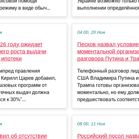
нсовой помощи
Украине возможно только 
режиму в виде обыч...
выполнении определённого
я
04:00, 20 Ноя
26 году ожидает
Песков назвал условие
его роста выдачи
моментальной организ
 ипотеки
разговора Путина и Тр
мпред правления
Телефонный разговор лид
 Кирилл Царев добавил,
США Владимира Путина и
базовых программ от
Трампа готовы организов
течных выдач должна
моментально, но ему дол
я к 30%"...
предшествовать соответст
я
08:00, 11 Ноя
вил об отсутствии
Российский посол назв