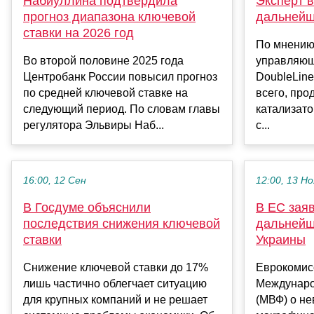
Набиуллина подтвердила
Эксперт 
прогноз диапазона ключевой
дальнейше
ставки на 2026 год
По мнению
Во второй половине 2025 года
управляющ
Центробанк России повысил прогноз
DoubleLine
по средней ключевой ставке на
всего, про
следующий период. По словам главы
катализато
регулятора Эльвиры Наб...
с...
16:00, 12 Сен
12:00, 13 Но
В Госдуме объяснили
В ЕС зая
последствия снижения ключевой
дальнейш
ставки
Украины
Снижение ключевой ставки до 17%
Еврокомис
лишь частично облегчает ситуацию
Междунаро
для крупных компаний и не решает
(МВФ) о н