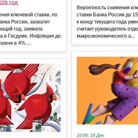
026 год
Вероятность снижения кл
ставки Банка России до 1
ния ключевой ставки, по
к концу текущего года ум
анка России, захватит
считает руководитель отд
ющий год, заявила
макроэкономического а...
а в Госдуме. Инфляция до
овня в 4% ...
10:00, 18 Дек