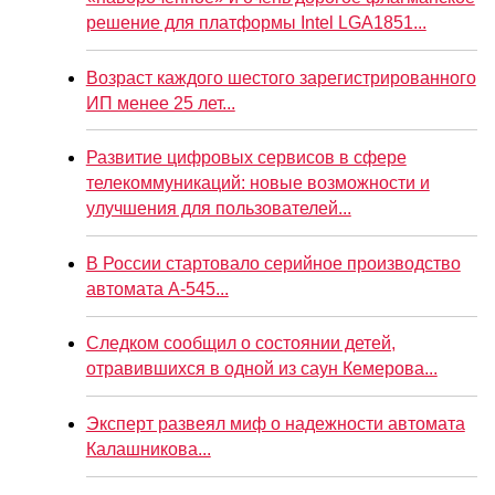
решение для платформы Intel LGA1851...
Возраст каждого шестого зарегистрированного
ИП менее 25 лет...
Развитие цифровых сервисов в сфере
телекоммуникаций: новые возможности и
улучшения для пользователей...
В России стартовало серийное производство
автомата А-545...
Следком сообщил о состоянии детей,
отравившихся в одной из саун Кемерова...
Эксперт развеял миф о надежности автомата
Калашникова...