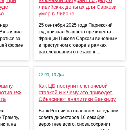
ие, при
Ключевой фигурант по делу о
удет
ливийских деньгах для Саркози
во
умер в Ливане
андр
25 сентября 2025 года Парижский
В» заявил,
суд признал бывшего президента
роться за
Франции Николя Саркози виновным
ошей форме
в преступном сговоре в рамках
расследования о незаконн...
12:00, 13 Дек
рампу
Как ЦБ поступит с ключевой
ротив РФ
ставкой и к чему это приведет.
кта
Объясняют аналитики Банки.ру
ил
Банк России на плановом заседании
 Трампу,
совета директоров 16 декабря,
икта на
вероятнее всего, снова сохранит