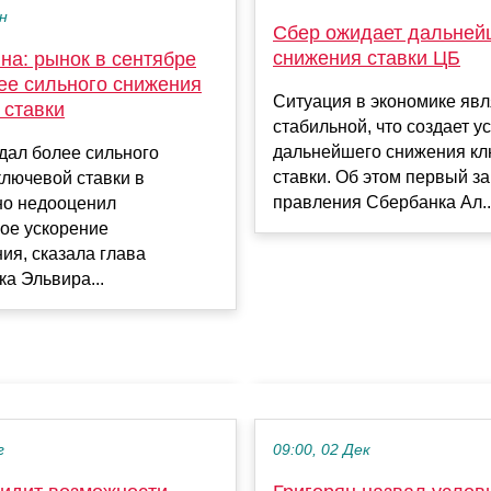
ен
Сбер ожидает дальней
снижения ставки ЦБ
на: рынок в сентябре
ее сильного снижения
Ситуация в экономике явл
 ставки
стабильной, что создает у
дальнейшего снижения к
дал более сильного
ставки. Об этом первый з
лючевой ставки в
правления Сбербанка Ал..
но недооценил
ое ускорение
ия, сказала глава
а Эльвира...
г
09:00, 02 Дек