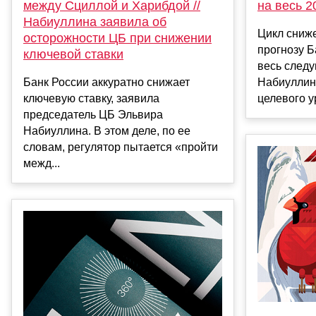
между Сциллой и Харибдой //
на весь 2
Набиуллина заявила об
Цикл сниже
осторожности ЦБ при снижении
прогнозу Б
ключевой ставки
весь следу
Банк России аккуратно снижает
Набиуллин
ключевую ставку, заявила
целевого ур
председатель ЦБ Эльвира
Набиуллина. В этом деле, по ее
словам, регулятор пытается «пройти
межд...