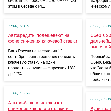
системные проблемы экономики. Об
макрофина
этом в беседе с Pr...
киевскому 
17:00, 12 Сен
07:00, 26 Но
Автокредиты подешевеют на
Сбер в 20
фоне снижения ключевой ставки
дальнейш
рыночной
Банк России на заседании 12
сентября принял решение понизить
Первый за
ключевую ставку на один
Сбербанка
процентный пункт — с прежних 18%
что "доля 
до 17%....
общих ипо
приблизитьс
22:00, 12 Дек
00:00, 07 Но
Альфа-банк не исключает
снижения ключевой ставки в ...
Вучич зая