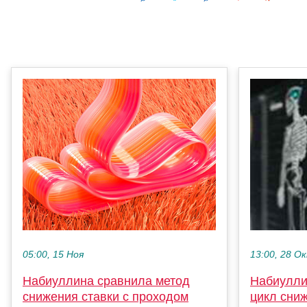
05:00, 15 Ноя
13:00, 28 О
Набиуллина сравнила метод
Набиулли
снижения ставки с проходом
цикл сни