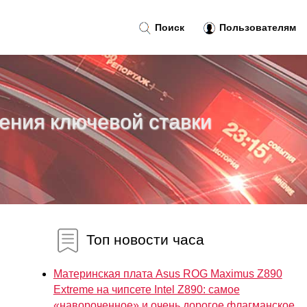
Поиск
Пользователям
ения ключевой ставки
Топ новости часа
Материнская плата Asus ROG Maximus Z890
Extreme на чипсете Intel Z890: самое
«навороченное» и очень дорогое флагманское