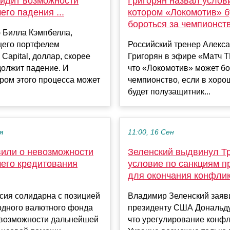
видит возможности
Григорян назвал услов
го падения ...
котором «Локомотив» б
бороться за чемпионст
 Билла Кэмпбелла,
его портфелем
Российский тренер Алекс
 Capital, доллар, скорее
Григорян в эфире «Матч Т
должит падение. И
что «Локомотив» может бо
ром этого процесса может
чемпионство, если в хор
будет полузащитник...
я
11:00, 16 Сен
вили о невозможности
Зеленский выдвинул Т
его кредитования
условие по санкциям п
для окончания конфли
сия солидарна с позицией
Владимир Зеленский заяв
дного валютного фонда
президенту США Дональду
евозможности дальнейшей
что урегулирование конфл