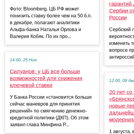
гарантий
Фото: Bloomberg. ЦБ РФ может
Сербии от
понизить ставку более чем на 50 б.п.
России
в декабре, полагают аналитики
Альфа-банка Наталья Орлова и
Сербский л
Валерия Кобяк. По их про...
вероятност
изменить 
вопросе п
антироссий
14:00, 25 Ноя
Силуанов: у ЦБ все больше
возможностей для снижения
12:00, 09 Ав
ключевой ставки
20 лет со
У Банка России «становится больше
«Брянскс
сейчас маневров для принятия
новые пе
решений» по смягчению денежно-
дальнейш
кредитной политики (ДКП). Об этом
модерниз
заявил глава Минфина Р...
1 августа,