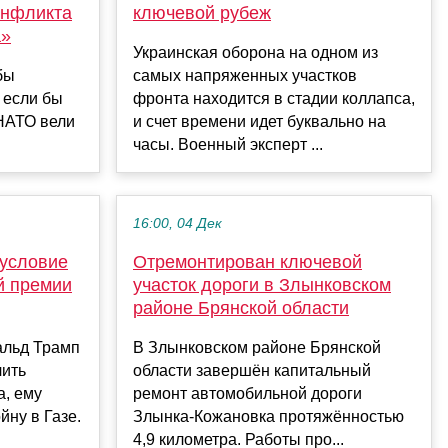
онфликта
ключевой рубеж
а»
Украинская оборона на одном из
бы
самых напряженных участков
 если бы
фронта находится в стадии коллапса,
 НАТО вели
и счет времени идет буквально на
часы. Военный эксперт ...
16:00, 04 Дек
 условие
Отремонтирован ключевой
й премии
участок дороги в Злынковском
районе Брянской области
альд Трамп
В Злынковском районе Брянской
чить
области завершён капитальный
, ему
ремонт автомобильной дороги
йну в Газе.
Злынка-Кожановка протяжённостью
4,9 километра. Работы про...