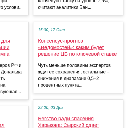
при
ключевую ставку на уровне 7,5%,
 услови...
считают аналитики Бан...
15:00, 17 Окт
 для
Консенсус-прогноз
ации
«Ведомостей»: каким будет
ампа
решение ЦБ по ключевой ставке
еров РФ и
Чуть меньше половины экспертов
 Дональда
ждут ее сохранения, остальные –
ать
снижения в диапазоне 0,5–2
жна
процентных пункта...
вующая...
23:00, 03 Дек
Бегство ради спасения
ал
Харькова: Сырский сдает