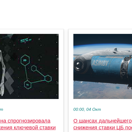
00:00, 04 Окт
кт
О шансах дальнейшего
на спрогнозировала
снижения ставки ЦБ пос
жения ключевой ставки