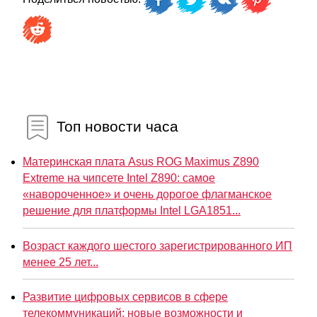
Топ новости часа
Материнская плата Asus ROG Maximus Z890
Extreme на чипсете Intel Z890: самое
«навороченное» и очень дорогое флагманское
решение для платформы Intel LGA1851...
Возраст каждого шестого зарегистрированного ИП
менее 25 лет...
Развитие цифровых сервисов в сфере
телекоммуникаций: новые возможности и