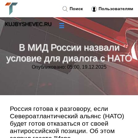
Поиск
Пользователям
KUJBYSHEVEC.RU
☰
Новости
»
В МИД России назвали
Тренды новостей
»
условие для диалога с НАТО
Опубликовано: 05:00, 19.12.2025
Рубрики
»
Правила
»
Контакт
»
Россия готова к разговору, если
Североатлантический альянс (НАТО)
будет готов отказаться от своей
антироссийской позиции. Об этом