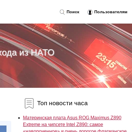
Поиск
Пользователям
хода из НАТО
Топ новости часа
Материнская плата Asus ROG Maximus Z890
Extreme на чипсете Intel Z890: самое
«навороченное» и очень дорогое флагманское