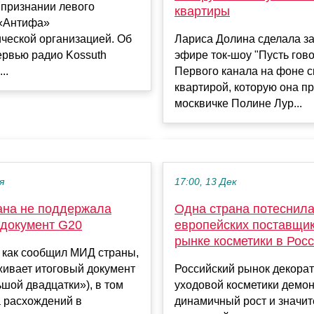
 признании левого
квартиры
«Антифа»
ческой организацией. Об
Лариса Долина сделала з
ервью радио Kossuth
эфире ток-шоу "Пусть гов
..
Первого канала на фоне с
квартирой, которую она п
москвичке Полине Лур...
я
17:00, 13 Дек
ана не поддержала
Одна страна потеснил
 документ G20
европейских поставщик
рынке косметики в Рос
 как сообщил МИД страны,
живает итоговый документ
Российский рынок декорат
шой двадцатки»), в том
уходовой косметики демон
а расхождений в
динамичный рост и значи