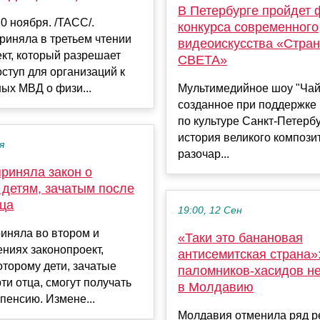
В Петербурге пройдет
 ноября. /ТАСС/.
конкурса современного
риняла в третьем чтении
видеоискусства «Стра
кт, который разрешает
СВЕТА»
ступ для организаций к
ых МВД о физи...
Мультимедийное шоу "Чай
созданное при поддержке
по культуре Санкт-Петербу
история великого компози
я
разочар...
риняла закон о
 детям, зачатым после
тца
19:00, 12 Сен
иняла во втором и
«Таки это банановая
ениях законопроект,
антисемитская страна»
оторому дети, зачатые
паломников-хасидов не
ти отца, смогут получать
в Молдавию
пенсию. Измене...
Молдавия отменила ряд р