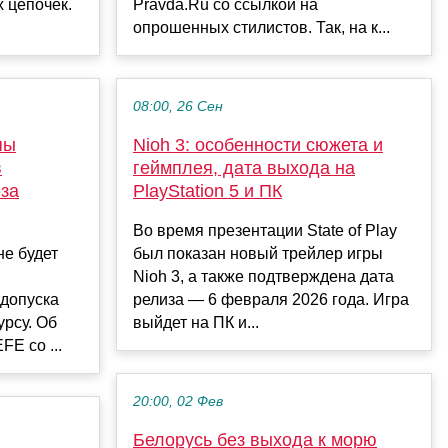
х цепочек.
Pravda.Ru со ссылкой на
опрошенных стилистов. Так, на к...
08:00, 26 Сен
пы
Nioh 3: особенности сюжета и
в
геймплея, дата выхода на
-за
PlayStation 5 и ПК
Во время презентации State of Play
е будет
был показан новый трейлер игры
Nioh 3, а также подтверждена дата
 допуска
релиза — 6 февраля 2026 года. Игра
урсу. Об
выйдет на ПК и...
FE со ...
20:00, 02 Фев
Белорусь без выхода к морю