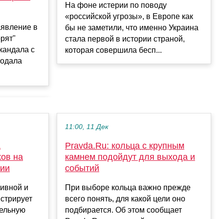
На фоне истерии по поводу
«российской угрозы», в Европе как
аявление в
бы не заметили, что именно Украина
орят"
стала первой в истории страной,
кандала с
которая совершила бесп...
родала
11:00, 11 Дек
а
Pravda.Ru: кольца с крупным
ов на
камнем подойдут для выхода и
сии
событий
ивной и
При выборе кольца важно прежде
стрирует
всего понять, для какой цели оно
тельную
подбирается. Об этом сообщает