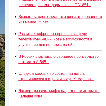
решение для платформы Intel LGA1851...
Возраст каждого шестого зарегистрированного
ИП менее 25 лет...
Развитие цифровых сервисов в сфере
телекоммуникаций: новые возможности и
улучшения для пользователей...
В России стартовало серийное производство
автомата А-545...
Следком сообщил о состоянии детей,
отравившихся в одной из саун Кемерова...
Эксперт развеял миф о надежности автомата
Калашникова...