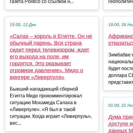
газета Politico со ссылкой н...
геополитич
15:00, 12 Дек
19:00, 26 Но
«Салах – король в Египте. Он не
Африканс
обычный парень. Вся страна
отказать
сидит перед телевизором, ждет
Зимбабве 
его выхода на поле, им
национальн
гордятся. Это оказывает
будет пост
огромное давление». Мидо о
доллара С
вингере «Ливерпуля»
представит
Бывший нападающий сборной
Египта Мидо прокомментировал
ситуацию Мохамеда Салаха в
01:00, 21 Но
«Ливерпуле». «Я был в такой
ситуации. Когда играет «Ливерпуль»,
Дума при
вес...
доступе к
данных М