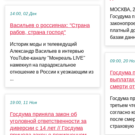
МОСКВА, 20
14:00, 02 Дек
Госудума п
законопрое
Васильев о россиянах: "Страна
платный до
рабов, страна господ"
базам данн
Историк моды и телеведущий
Александр Васильев в интервью
YouTube-каналу "Монреаль LIVE"
09:00, 20 Но
намекнул на парадоксальное
отношение в России к уезжающим из
Госдума п
...
выплатах
смерти о
Госдума пр
19:00, 11 Ноя
третьем чт
согласно к
Госдума приняла закон об
после смер
уголовной ответственности за
страховую 
диверсии с 14 лет // Госдума
приняла закон о пожизненном