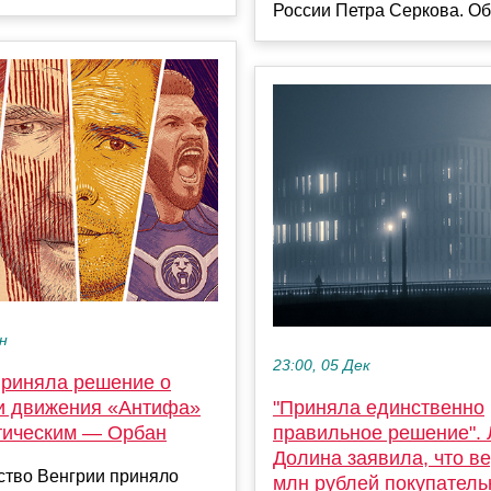
России Петра Серкова. Об 
ен
23:00, 05 Дек
приняла решение о
и движения «Антифа»
"Приняла единственно
тическим — Орбан
правильное решение".
Долина заявила, что в
ство Венгрии приняло
млн рублей покупатель