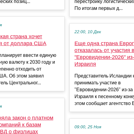
еских позиц...
перестройку логистически
По итогам первых д...
я
22:00, 10 Дек
кая страна хочет
ся от доллара США
Еще одна страна Евро
отказалась от участия 
планирует ввести единую
"Евровидении-2026" из
ую валюту к 2030 году и
Израиля
епенно отходить от
ША. Об этом заявил
Представитель Исландии н
ель Центральног...
принимать участие в
"Евровидении-2026" из-за
Израиля к песенному конк
этом сообщает агентство E
я
няла закон о платном
омпаний к базам
09:00, 25 Ноя
ВД о физлицах