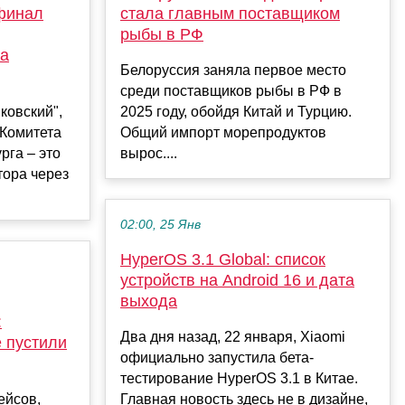
 финал
стала главным поставщиком
рыбы в РФ
на
Белоруссия заняла первое место
среди поставщиков рыбы в РФ в
ковский",
2025 году, обойдя Китай и Турцию.
 Комитета
Общий импорт морепродуктов
рга – это
вырос....
тора через
02:00, 25 Янв
HyperOS 3.1 Global: список
устройств на Android 16 и дата
выхода
:
Два дня назад, 22 января, Xiaomi
 пустили
официально запустила бета-
тестирование HyperOS 3.1 в Китае.
ейсов,
Главная новость здесь не в дизайне,