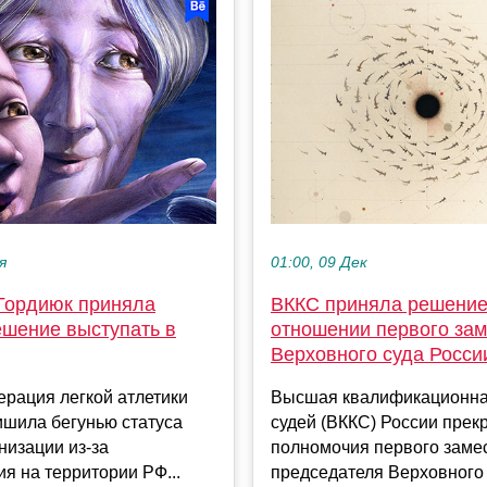
я
01:00, 09 Дек
Гордиюк приняла
ВККС приняла решение
ешение выступать в
отношении первого за
Верховного суда Росси
рация легкой атлетики
Высшая квалификационна
ишила бегунью статуса
судей (ВККС) России прек
низации из-за
полномочия первого заме
я на территории РФ...
председателя Верховного