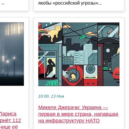
...
якобы «российской угрозы»...
10:00, 13 Ноя
Микеле Джерачи: Украина —
 Лариса
первая в мире страна, напавшая
ернёт 112
на инфраструктуру НАТО
нице её