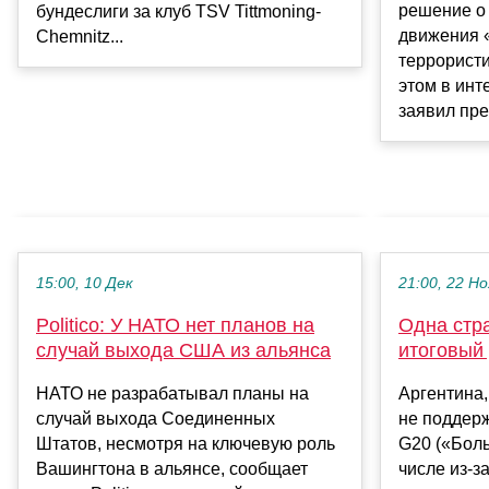
решение о
бундеслиги за клуб TSV Tittmoning-
движения 
Chemnitz...
террористи
этом в инт
заявил пре.
15:00, 10 Дек
21:00, 22 Но
Politico: У НАТО нет планов на
Одна стр
случай выхода США из альянса
итоговый
НАТО не разрабатывал планы на
Аргентина,
случай выхода Соединенных
не поддер
Штатов, несмотря на ключевую роль
G20 («Боль
Вашингтона в альянсе, сообщает
числе из-з