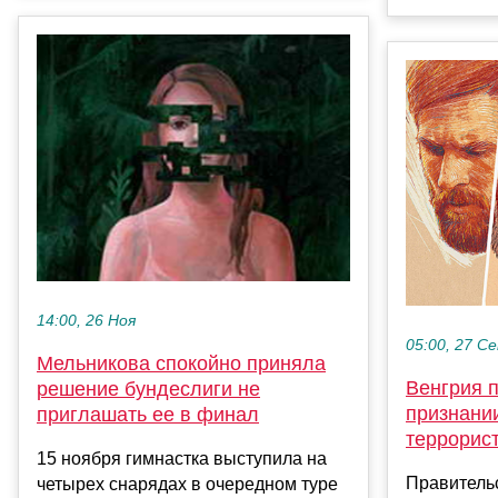
14:00, 26 Ноя
05:00, 27 С
Мельникова спокойно приняла
Венгрия 
решение бундеслиги не
признани
приглашать ее в финал
террорис
15 ноября гимнастка выступила на
Правитель
четырех снарядах в очередном туре