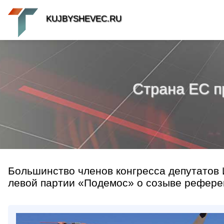
KUJBYSHEVEC.RU
Страна ЕС п
Большинство членов конгресса депутатов
левой партии «Подемос» о созыве референ