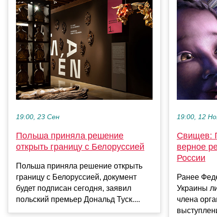
19:00, 23 Сен
19:00, 12 Но
Польша приняла решение
Свищев: 
открыть границу с Белоруссией
верное р
России
Польша приняла решение открыть
границу с Белоруссией, документ
Ранее Феде
будет подписан сегодня, заявил
Украины л
польский премьер Дональд Туск....
члена орга
выступлени