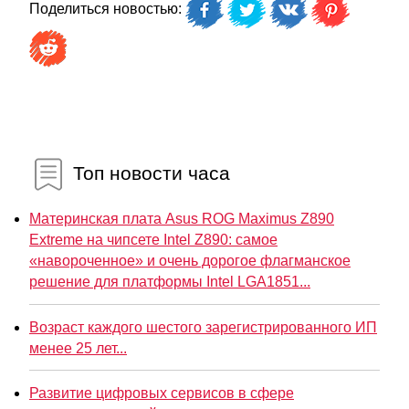
Поделиться новостью:
Топ новости часа
Материнская плата Asus ROG Maximus Z890
Extreme на чипсете Intel Z890: самое
«навороченное» и очень дорогое флагманское
решение для платформы Intel LGA1851...
Возраст каждого шестого зарегистрированного ИП
менее 25 лет...
Развитие цифровых сервисов в сфере