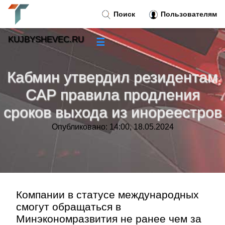
Поиск
Пользователям
KUJBYSHEVEC.RU
☰
Новости
»
Кабмин утвердил резидентам
Тренды новостей
»
САР правила продления
сроков выхода из инореестров
Рубрики
»
Опубликовано: 14:00, 18.05.2024
Правила
»
Контакт
»
Компании в статусе международных
смогут обращаться в
Минэкономразвития не ранее чем за