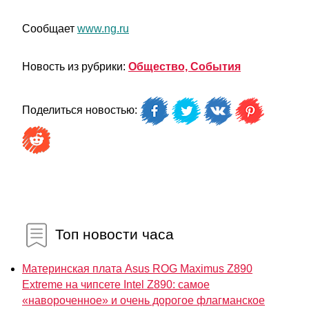
Сообщает
www.ng.ru
Новость из рубрики:
Общество, События
Поделиться новостью:
Топ новости часа
Материнская плата Asus ROG Maximus Z890
Extreme на чипсете Intel Z890: самое
«навороченное» и очень дорогое флагманское