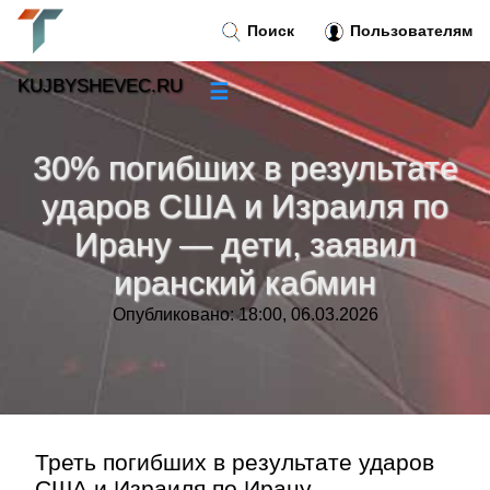
Поиск
Пользователям
KUJBYSHEVEC.RU
☰
Новости
»
30% погибших в результате
Тренды новостей
»
ударов США и Израиля по
Ирану — дети, заявил
Рубрики
»
иранский кабмин
Правила
»
Опубликовано: 18:00, 06.03.2026
Контакт
»
Треть погибших в результате ударов
США и Израиля по Ирану —