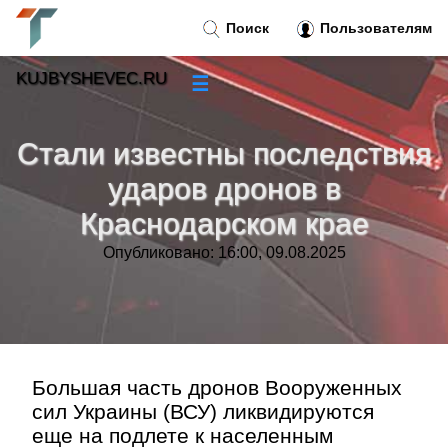
Поиск
Пользователям
KUJBYSHEVEC.RU
☰
Новости
»
Стали известны последствия
Тренды новостей
»
ударов дронов в
Краснодарском крае
Рубрики
»
Опубликовано: 16:00, 09.08.2025
Правила
»
Контакт
»
Большая часть дронов Вооруженных
сил Украины (ВСУ) ликвидируются
еще на подлете к населенным