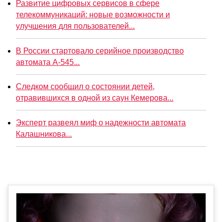
Развитие цифровых сервисов в сфере
телекоммуникаций: новые возможности и
улучшения для пользователей...
В России стартовало серийное производство
автомата А-545...
Следком сообщил о состоянии детей,
отравившихся в одной из саун Кемерова...
Эксперт развеял миф о надежности автомата
Калашникова...