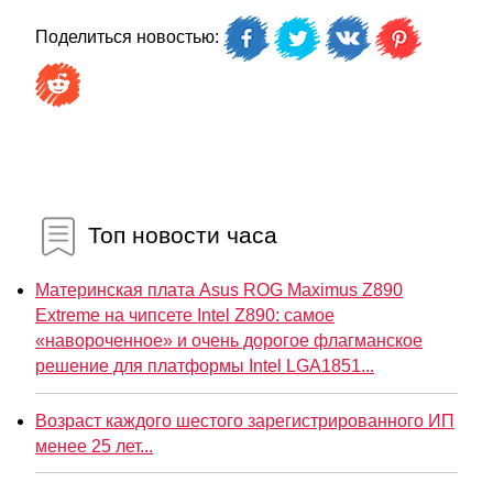
Поделиться новостью:
Топ новости часа
Материнская плата Asus ROG Maximus Z890
Extreme на чипсете Intel Z890: самое
«навороченное» и очень дорогое флагманское
решение для платформы Intel LGA1851...
Возраст каждого шестого зарегистрированного ИП
менее 25 лет...