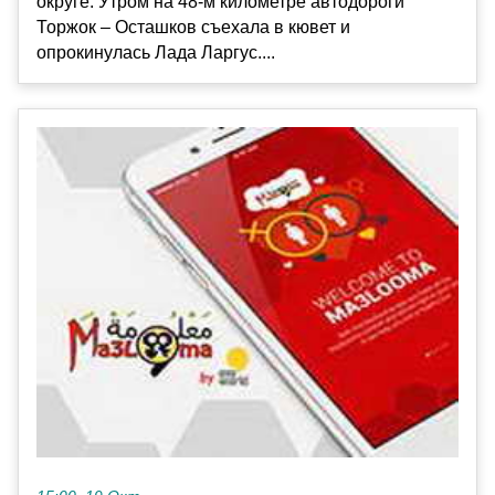
округе. Утром на 48-м километре автодороги
Торжок – Осташков съехала в кювет и
опрокинулась Лада Ларгус....