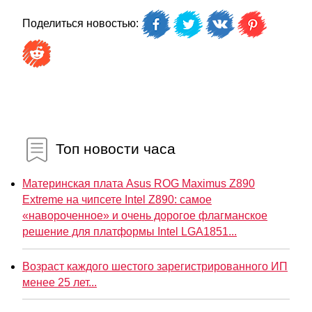
Поделиться новостью:
Топ новости часа
Материнская плата Asus ROG Maximus Z890
Extreme на чипсете Intel Z890: самое
«навороченное» и очень дорогое флагманское
решение для платформы Intel LGA1851...
Возраст каждого шестого зарегистрированного ИП
менее 25 лет...