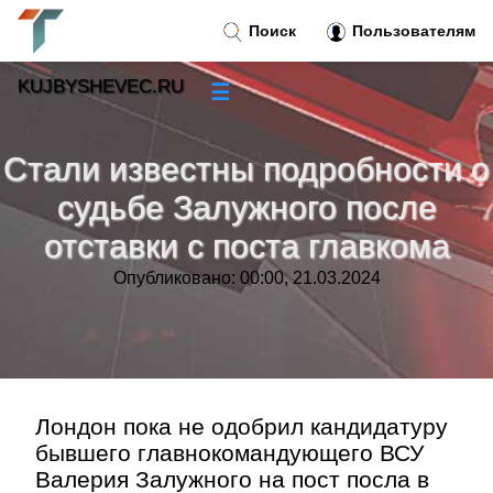
Поиск
Пользователям
KUJBYSHEVEC.RU
☰
Новости
»
Стали известны подробности о
Тренды новостей
»
судьбе Залужного после
отставки с поста главкома
Рубрики
»
Опубликовано: 00:00, 21.03.2024
Правила
»
Контакт
»
Лондон пока не одобрил кандидатуру
бывшего главнокомандующего ВСУ
Валерия Залужного на пост посла в