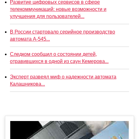
Развитие цифровых сервисов в сфере
телекоммуникаций: новые возможности и
улучшения для пользователей...
В России стартовало серийное производство
автомата А-545...
Следком сообщил о состоянии детей,
отравившихся в одной из саун Кемерова...
Эксперт развеял миф о надежности автомата
Калашникова...