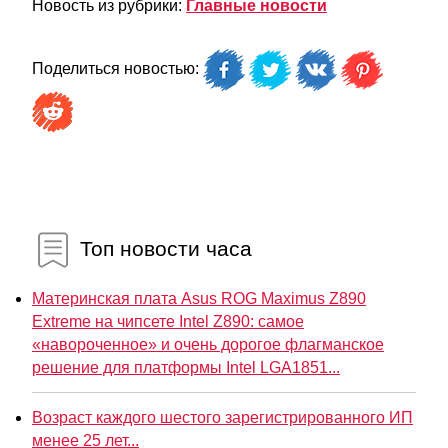
Новость из рубрики:
Главные новости
Поделиться новостью:
Топ новости часа
Материнская плата Asus ROG Maximus Z890
Extreme на чипсете Intel Z890: самое
«навороченное» и очень дорогое флагманское
решение для платформы Intel LGA1851...
Возраст каждого шестого зарегистрированного ИП
менее 25 лет...