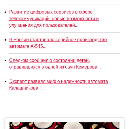
Развитие цифровых сервисов в сфере
телекоммуникаций: новые возможности и
улучшения для пользователей...
В России стартовало серийное производство
автомата А-545...
Следком сообщил о состоянии детей,
отравившихся в одной из саун Кемерова...
Эксперт развеял миф о надежности автомата
Калашникова...