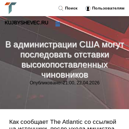
Поиск
Пользователям
KUJBYSHEVEC.RU
☰
Новости
»
В администрации США могут
Тренды новостей
»
последовать отставки
высокопоставленных
Рубрики
»
чиновников
Правила
»
Опубликовано: 21:00, 22.04.2026
Контакт
»
Как сообщает The Atlantic со ссылкой
на источники, после ухода министра