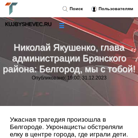
Поиск
Пользователям
KUJBYSHEVEC.RU
☰
Новости
»
Николай Якушенко, глава
Тренды новостей
»
администрации Брянского
района: Белгород, мы с тобой!
Рубрики
»
Опубликовано: 19:00, 31.12.2023
Правила
»
Контакт
»
Ужасная трагедия произошла в
Белгороде. Укронацисты обстреляли
елку в центре города, где играли дети.