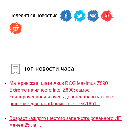
Поделиться новостью:
Топ новости часа
Материнская плата Asus ROG Maximus Z890
Extreme на чипсете Intel Z890: самое
«навороченное» и очень дорогое флагманское
решение для платформы Intel LGA1851...
Возраст каждого шестого зарегистрированного ИП
менее 25 лет...