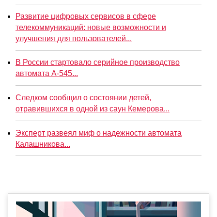
Развитие цифровых сервисов в сфере
телекоммуникаций: новые возможности и
улучшения для пользователей...
В России стартовало серийное производство
автомата А-545...
Следком сообщил о состоянии детей,
отравившихся в одной из саун Кемерова...
Эксперт развеял миф о надежности автомата
Калашникова...