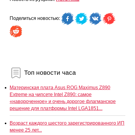
Поделиться новостью:
Топ новости часа
Материнская плата Asus ROG Maximus Z890
Extreme на чипсете Intel Z890: самое
«навороченное» и очень дорогое флагманское
решение для платформы Intel LGA1851...
Возраст каждого шестого зарегистрированного ИП
менее 25 лет...