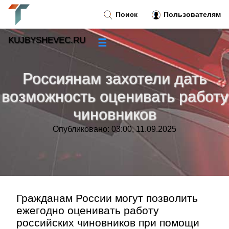
Поиск
Пользователям
KUJBYSHEVEC.RU
☰
Новости
»
Россиянам захотели дать
Тренды новостей
»
возможность оценивать работу
чиновников
Рубрики
»
Опубликовано: 03:00, 11.09.2025
Правила
»
Контакт
»
Гражданам России могут позволить
ежегодно оценивать работу
российских чиновников при помощи