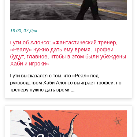
16:00, 07 Дек
Гути об Алонсо: «Фантастический тренер,
«Реалу» нужно дать ему время. Трофеи
будут, главное, чтобы в этом были убеждены
Хаби и игроки»
Гути высказался о том, что «Реал» под
руководством Хаби Алонсо выиграет трофеи, но
тренеру нужно дать время....