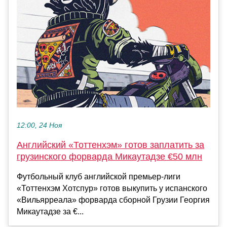
12:00, 24 Ноя
Английский «Тоттенхэм» готов заплатить за
грузинского форварда Микаутадзе €50 млн
Футбольный клуб английской премьер-лиги
«Тоттенхэм Хотспур» готов выкупить у испанского
«Вильярреала» форварда сборной Грузии Георгия
Микаутадзе за €...