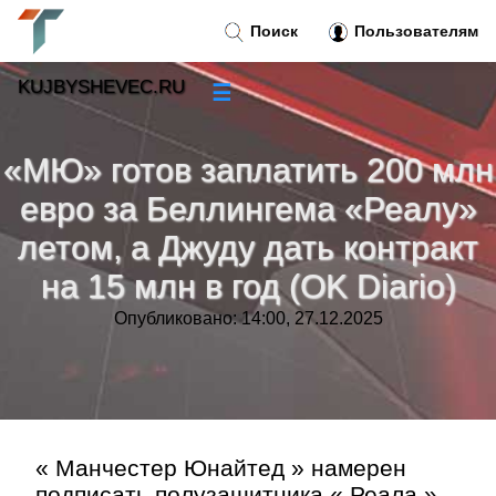
Поиск
Пользователям
KUJBYSHEVEC.RU
☰
Новости
»
«МЮ» готов заплатить 200 млн
Тренды новостей
»
евро за Беллингема «Реалу»
летом, а Джуду дать контракт
Рубрики
»
на 15 млн в год (OK Diario)
Правила
»
Опубликовано: 14:00, 27.12.2025
Контакт
»
« Манчестер Юнайтед » намерен
подписать полузащитника « Реала »