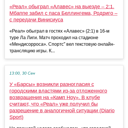
«Реал» обыграл «Алавес» на выезде – 2:1.
Мбаппе забил с паса Беллингема, Родриго –
с передачи Винисиуса
«Реал» обыграл в гостях «Алавес» (2:1) в 16-м
туре Ла Лиги. Матч проходил на стадионе
«Мендисорроса». Спортс” вел текстовую онлайн-
трансляцию игры. К...
13:00, 30 Сен
У «Барсы» возникли разногласия с
городскими властями из-за отложенного
возвращения на «Камп Ноу». В клубе
считают, что «Реал» уже получил бы
разрешение в аналогичной ситуации (Diario
Sport)