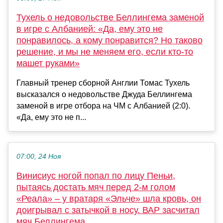
Тухель о недовольстве Беллингема заменой
в игре с Албанией: «Да, ему это не
понравилось, а кому понравится? Но таково
решение, и мы не меняем его, если кто-то
машет руками»
Главный тренер сборной Англии Томас Тухель
высказался о недовольстве Джуда Беллингема
заменой в игре отбора на ЧМ с Албанией (2:0).
«Да, ему это не п...
07:00, 24 Ноя
Винисиус ногой попал по лицу Пеньи,
пытаясь достать мяч перед 2-м голом
«Реала» – у вратаря «Эльче» шла кровь, он
доигрывал с затычкой в носу. ВАР засчитал
мяч Беллингема