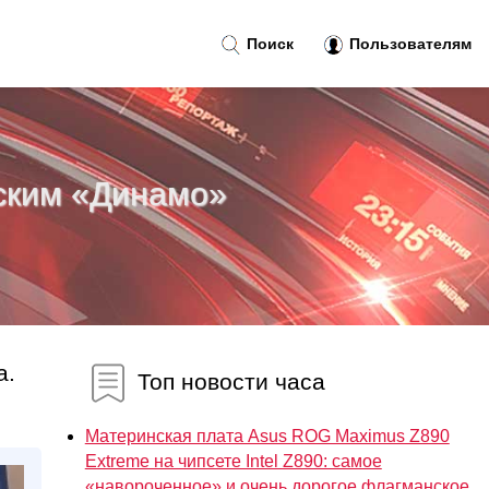
Поиск
Пользователям
нским «Динамо»
а.
Топ новости часа
Материнская плата Asus ROG Maximus Z890
Extreme на чипсете Intel Z890: самое
«навороченное» и очень дорогое флагманское