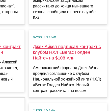
ном
американским защитником
пионат".
рассчитано до конца нынешнего
, стороны
сезона, сообщили в пресс-службе
КХЛ....
02:00, 10 Окт
 контракт
Джек Айкел подписал контракт с
ин
клубом НХЛ «Вегас Голден
Найтс» на $108 млн
 Алексей
» заявил,
Американский форвард Джек Айкел
ова»
продлил соглашение с клубом
 новый
Национальной хоккейной лиги (НХЛ)
..
«Вегас Голден Найтс». Новый
контракт рассчитан на восем...
13:00, 16 Сен