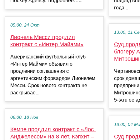
Hockey Agency. Подробнее…...
подряд вп
года...
05:00, 24 Окт
13:00, 11 С
Лионель Месси продлил
контракт с «Интер Майами»
Суд прод
блогеру 
Американский футбольный клуб
Митроши
«Интер Майми» объявил о
продлении соглашения с
Чертановс
аргентинским форвардом Лионелем
срок домаш
Месси. Срок нового контракта не
предприни
раскрывае...
Митрошино
5-tv.ru ее 
06:00, 18 Ноя
18:00, 04 М
Кемпе продлил контракт с «Лос-
Анджелесом» на 8 лет. Кэпхит –
Суд прод