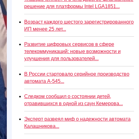
решение для платформы Intel LGA1851...
Возраст каждого шестого зарегистрированного
ИП менее 25 лет...
Развитие цифровых сервисов в сфере
телекоммуникаций: новые возможности и
улучшения для пользователей...
В России стартовало серийное производство
автомата А-545...
Следком сообщил о состоянии детей,
отравившихся в одной из саун Кемерова...
Эксперт развеял миф о надежности автомата
Калашникова...