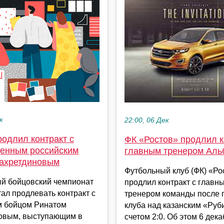
к
22:00, 06 Дек
родлил контракт с
ФК «Ростов» продлил к
енным российским
главным тренером Аль
ахретдиновым
Футбольный клуб (ФК) «Ро
й бойцовский чемпионат
продлил контракт с главн
тал продлевать контракт с
тренером команды после
м бойцом Ринатом
клуба над казанским «Руб
овым, выступающим в
счетом 2:0. Об этом 6 декаб