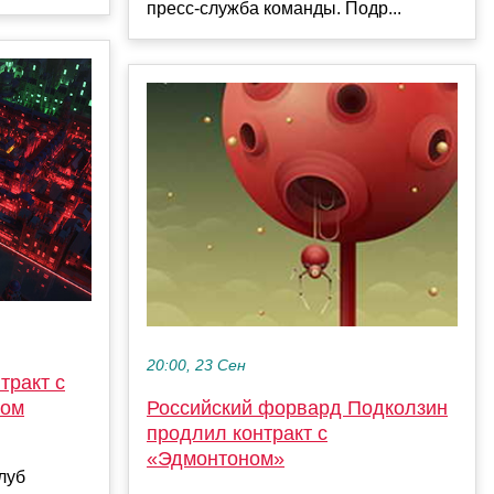
пресс‑служба команды. Подр...
20:00, 23 Сен
тракт с
ном
Российский форвард Подколзин
продлил контракт с
«Эдмонтоном»
луб