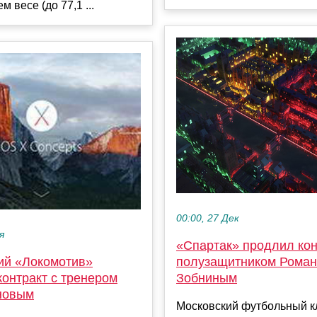
 весе (до 77,1 ...
00:00, 27 Дек
я
«Спартак» продлил кон
ий «Локомотив»
полузащитником Рома
онтракт с тренером
Зобниным
новым
Московский футбольный к