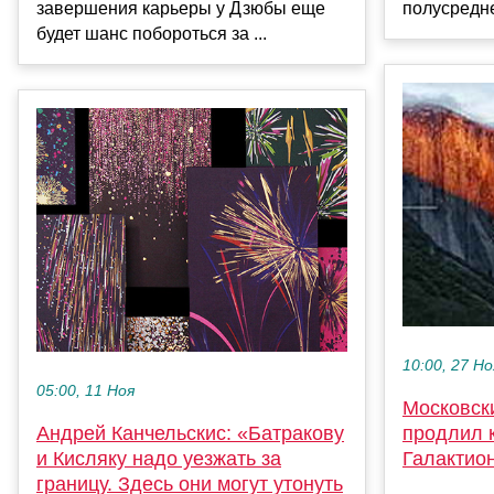
завершения карьеры у Дзюбы еще
полусреднем
будет шанс побороться за ...
10:00, 27 Но
05:00, 11 Ноя
Московск
Андрей Канчельскис: «Батракову
продлил к
и Кисляку надо уезжать за
Галактио
границу. Здесь они могут утонуть