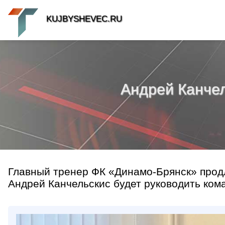
KUJBYSHEVEC.RU
Андрей Канчел
Главный тренер ФК «Динамо-Брянск» продл
Андрей Канчельскис будет руководить кома