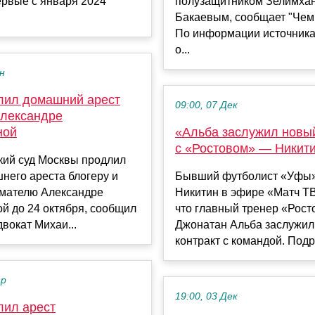
ервые с января 2024
полузащитником Зелимха
Бакаевым, сообщает "Чем
По информации источника
о...
ен
лил домашний арест
09:00, 07 Дек
Александре
ной
«Альба заслужил новый
с «Ростовом» — Никит
кий суд Москвы продлил
него ареста блогеру и
Бывший футболист «Уфы»
мателю Александре
Никитин в эфире «Матч ТВ
й до 24 октября, сообщил
что главный тренер «Рост
адвокат Михаи...
Джонатан Альба заслужил
контракт с командой. Подр.
ар
19:00, 03 Дек
лил арест