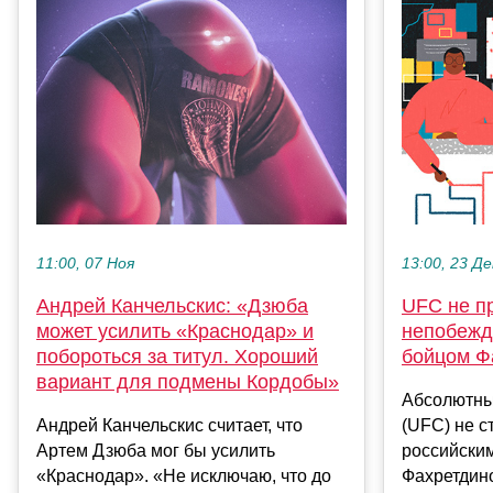
11:00, 07 Ноя
13:00, 23 Де
Андрей Канчельскис: «Дзюба
UFC не п
может усилить «Краснодар» и
непобежд
побороться за титул. Хороший
бойцом Ф
вариант для подмены Кордобы»
Абсолютны
Андрей Канчельскис считает, что
(UFC) не с
Артем Дзюба мог бы усилить
российски
«Краснодар». «Не исключаю, что до
Фахретдин