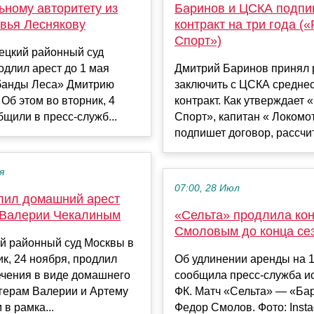
ьному авторитету из
Баринов и ЦСКА подпи
вья Леснякову
контракт на три года (
Спорт»)
ецкий районный суд
длил арест до 1 мая
Дмитрий Баринов принял
банды Леса» Дмитрию
заключить с ЦСКА средне
 Об этом во вторник, 4
контракт. Как утверждает 
бщили в пресс-служб...
Спорт», капитан « Локомо
подпишет договор, рассчит
я
07:00, 28 Июл
лил домашний арест
 Валерии Чекалиным
«Сельта» продлила кон
Смоловым до конца се
ий районный суд Москвы в
к, 24 ноября, продлил
Об удлинении аренды на 
ечения в виде домашнего
сообщила пресс-служба и
огерам Валерии и Артему
ФК. Матч «Сельта» — «Ба
в рамка...
Федор Смолов. Фото: Inst