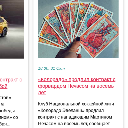
18:00, 31 Окт
«Колорадо» продлил контракт с
онтракт с
форвардом Нечасом на восемь
бой
лет
стов»
Клуб Национальной хоккейной лиги
ым
«Колорадо Эвеланш» продлил
 победы
контракт с нападающим Мартином
ином» со
Нечасом на восемь лет, сообщает
ря...