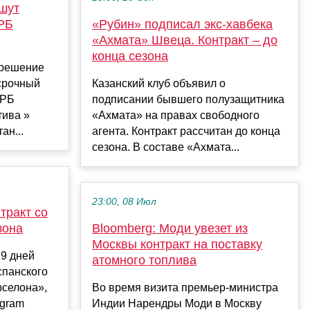
шут
«РБ
«Рубин» подписал экс-хавбека
«Ахмата» Швеца. Контракт – до
конца сезона
 решение
срочный
Казанский клуб объявил о
«РБ
подписании бывшего полузащитника
тива »
«Ахмата» на правах свободного
ан...
агента. Контракт рассчитан до конца
сезона. В составе «Ахмата...
23:00, 08 Июл
тракт со
зона
Bloomberg: Моди увезет из
Москвы контракт на поставку
19 дней
атомного топлива
спанского
рселона»,
Во время визита премьер-министра
agram
Индии Нарендры Моди в Москву