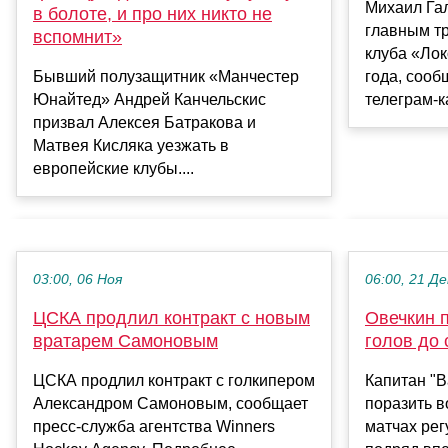
Михаил Га
в болоте, и про них никто не
главным т
вспомнит»
клуба «Лок
Бывший полузащитник «Манчестер
года, соо
Юнайтед» Андрей Канчельскис
телеграм-ка
призвал Алексея Батракова и
Матвея Кисляка уезжать в
европейские клубы....
03:00, 06 Ноя
06:00, 21 Де
ЦСКА продлил контракт с новым
Овечкин 
вратарем Самоновым
голов до 
ЦСКА продлил контракт с голкипером
Капитан "В
Александром Самоновым, сообщает
поразить в
пресс‑служба агентства Winners
матчах ре