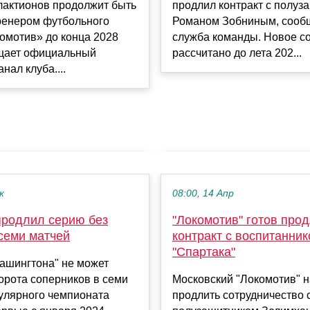
лактионов продолжит быть
продлил контракт с полуз
ренером футбольного
Романом Зобниным, сообщ
омотив» до конца 2028
служба команды. Новое с
бщает официальный
рассчитано до лета 202...
нал клуба....
к
08:00, 14 Апр
продлил серию без
"Локомотив" готов про
семи матчей
контракт с воспитанни
"Спартака"
ашингтона" не может
орота соперников в семи
Московский "Локомотив" 
гулярного чемпионата
продлить сотрудничество 