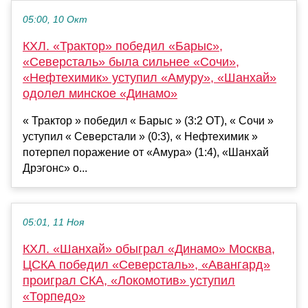
05:00, 10 Окт
КХЛ. «Трактор» победил «Барыс»,
«Северсталь» была сильнее «Сочи»,
«Нефтехимик» уступил «Амуру», «Шанхай»
одолел минское «Динамо»
« Трактор » победил « Барыс » (3:2 ОТ), « Сочи »
уступил « Северстали » (0:3), « Нефтехимик »
потерпел поражение от «Амура» (1:4), «Шанхай
Дрэгонс» о...
05:01, 11 Ноя
КХЛ. «Шанхай» обыграл «Динамо» Москва,
ЦСКА победил «Северсталь», «Авангард»
проиграл СКА, «Локомотив» уступил
«Торпедо»