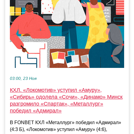
03:00, 23 Ноя
КХЛ. «Локомотив» уступил «Амуру»,
«Сибирь» одолела «Сочи», «Динамо» Минск
разгромило «Спартак», «Металлург»
победил «Адмирал»
В FONBET КХЛ «Металлург» победил «Адмирал»
(4:3 Б), «Локомотив» уступил «Амуру» (4:6),