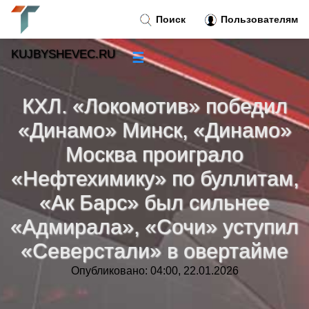
Поиск
Пользователям
KUJBYSHEVEC.RU
☰
Новости
»
КХЛ. «Локомотив» победил
Тренды новостей
»
«Динамо» Минск, «Динамо»
Москва проиграло
Рубрики
»
«Нефтехимику» по буллитам,
Правила
«Ак Барс» был сильнее
»
«Адмирала», «Сочи» уступил
Контакт
»
«Северстали» в овертайме
Опубликовано: 04:00, 22.01.2026