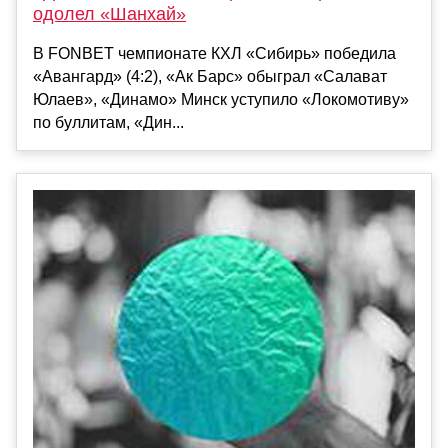
одолел «Шанхай»
В FONBET чемпионате КХЛ «Сибирь» победила
«Авангард» (4:2), «Ак Барс» обыграл «Салават
Юлаев», «Динамо» Минск уступило «Локомотиву»
по буллитам, «Дин...