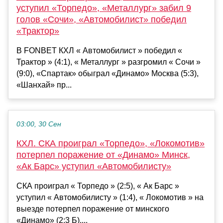
уступил «Торпедо», «Металлург» забил 9
голов «Сочи», «Автомобилист» победил
«Трактор»
В FONBET КХЛ « Автомобилист » победил «
Трактор » (4:1), « Металлург » разгромил « Сочи »
(9:0), «Спартак» обыграл «Динамо» Москва (5:3),
«Шанхай» пр...
03:00, 30 Сен
КХЛ. СКА проиграл «Торпедо», «Локомотив»
потерпел поражение от «Динамо» Минск,
«Ак Барс» уступил «Автомобилисту»
СКА проиграл « Торпедо » (2:5), « Ак Барс »
уступил « Автомобилисту » (1:4), « Локомотив » на
выезде потерпел поражение от минского
«Динамо» (2:3 Б),...