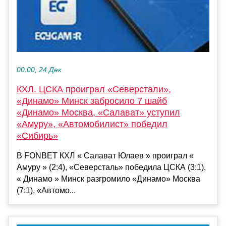
00:00, 24 Дек
КХЛ. ЦСКА проиграл «Северстали»,
«Динамо» Минск забросило 7 шайб
«Динамо» Москва, «Салават» уступил
«Амуру», «Автомобилист» победил
«Сибирь»
В FONBET КХЛ « Салават Юлаев » проиграл «
Амуру » (2:4), «Северсталь» победила ЦСКА (3:1),
« Динамо » Минск разгромило «Динамо» Москва
(7:1), «Автомо...