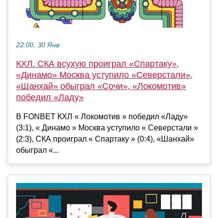
22:00, 30 Янв
КХЛ. СКА всухую проиграл «Спартаку»,
«Динамо» Москва уступило «Северстали»,
«Шанхай» обыграл «Сочи», «Локомотив»
победил «Ладу»
В FONBET КХЛ « Локомотив » победил «Ладу»
(3:1), « Динамо » Москва уступило « Северстали »
(2:3), СКА проиграл « Спартаку » (0:4), «Шанхай»
обыграл «...