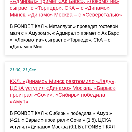
«Адмирал» примет «Ак Барс», «Локомотив»
сыграет с «Торпедо», СКА – с «Динамо»
Минск, «Динамо» Москва – с «Северсталью»
В FONBET КХЛ « Металлург » проведет гостевой
матч с « Амуром », « Адмирал » примет « Ак Барс
», «Локомотив» сыграет с «Торпедо», СКА – с
«Динамо» Мин...
21:00, 21 Дек
КХЛ. «Динамо» Минск разгромило «Ладу»,
ЦСКА уступил «Динамо» Москва, «Барыс»
проиграл «Сочи», «Сибирь» победила
«Амур»
В FONBET КХЛ « Сибирь » победила « Амур »
(4:2), « Барыс » проиграл « Сочи » (1:5), ЦСКА
уступил «Динамо» Москва (0:1 Б). FONBET КХЛ