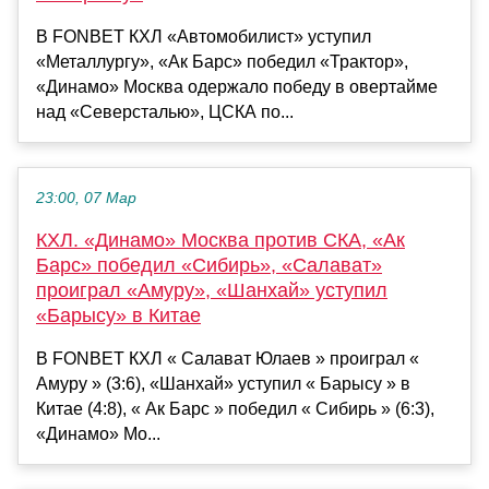
В FONBET КХЛ «Автомобилист» уступил
«Металлургу», «Ак Барс» победил «Трактор»,
«Динамо» Москва одержало победу в овертайме
над «Северсталью», ЦСКА по...
23:00, 07 Мар
КХЛ. «Динамо» Москва против СКА, «Ак
Барс» победил «Сибирь», «Салават»
проиграл «Амуру», «Шанхай» уступил
«Барысу» в Китае
В FONBET КХЛ « Салават Юлаев » проиграл «
Амуру » (3:6), «Шанхай» уступил « Барысу » в
Китае (4:8), « Ак Барс » победил « Сибирь » (6:3),
«Динамо» Мо...