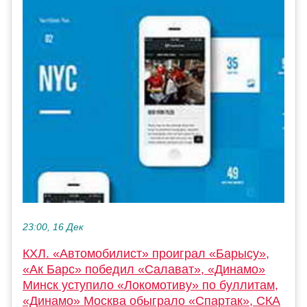
23:00, 16 Дек
КХЛ. «Автомобилист» проиграл «Барысу»,
«Ак Барс» победил «Салават», «Динамо»
Минск уступило «Локомотиву» по буллитам,
«Динамо» Москва обыграло «Спартак», СКА