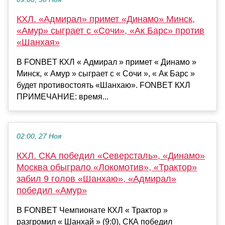
КХЛ. «Адмирал» примет «Динамо» Минск,
«Амур» сыграет с «Сочи», «Ак Барс» против
«Шанхая»
В FONBET КХЛ « Адмирал » примет « Динамо »
Минск, « Амур » сыграет с « Сочи », « Ак Барс »
будет противостоять «Шанхаю». FONBET КХЛ
ПРИМЕЧАНИЕ: время...
02:00, 27 Ноя
КХЛ. СКА победил «Северсталь», «Динамо»
Москва обыграло «Локомотив», «Трактор»
забил 9 голов «Шанхаю», «Адмирал»
победил «Амур»
В FONBET Чемпионате КХЛ « Трактор »
разгромил « Шанхай » (9:0), СКА победил