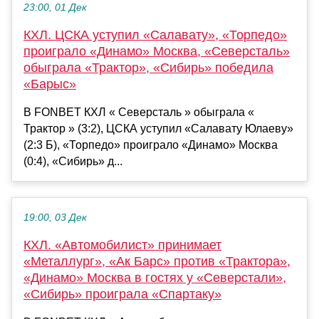
23:00, 01 Дек
КХЛ. ЦСКА уступил «Салавату», «Торпедо»
проиграло «Динамо» Москва, «Северсталь»
обыграла «Трактор», «Сибирь» победила
«Барыс»
В FONBET КХЛ « Северсталь » обыграла «
Трактор » (3:2), ЦСКА уступил «Салавату Юлаеву»
(2:3 Б), «Торпедо» проиграло «Динамо» Москва
(0:4), «Сибирь» д...
19:00, 03 Дек
КХЛ. «Автомобилист» принимает
«Металлург», «Ак Барс» против «Трактора»,
«Динамо» Москва в гостях у «Северстали»,
«Сибирь» проиграла «Спартаку»