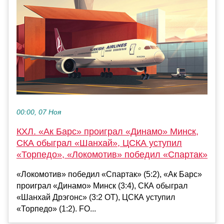
00:00, 07 Ноя
КХЛ. «Ак Барс» проиграл «Динамо» Минск,
СКА обыграл «Шанхай», ЦСКА уступил
«Торпедо», «Локомотив» победил «Спартак»
«Локомотив» победил «Спартак» (5:2), «Ак Барс»
проиграл «Динамо» Минск (3:4), СКА обыграл
«Шанхай Дрэгонс» (3:2 ОТ), ЦСКА уступил
«Торпедо» (1:2). FO...