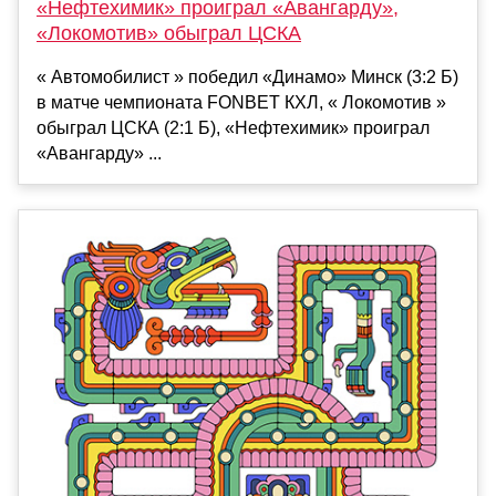
«Нефтехимик» проиграл «Авангарду»,
«Локомотив» обыграл ЦСКА
« Автомобилист » победил «Динамо» Минск (3:2 Б)
в матче чемпионата FONBET КХЛ, « Локомотив »
обыграл ЦСКА (2:1 Б), «Нефтехимик» проиграл
«Авангарду» ...