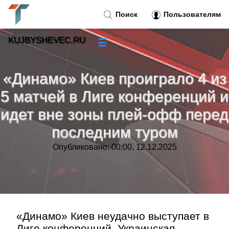
Поиск
Пользователям
KUJBYSHEVEC.RU
☰
Новости
»
«Динамо» Киев проиграло 4 из
Тренды новостей
»
5 матчей в Лиге конференций и
идет вне зоны плей-офф перед
Рубрики
»
последним туром
Правила
»
Опубликовано: 00:00, 12.12.2025
Контакт
»
«Динамо» Киев неудачно выступает в
Лиге конференций. Украинская