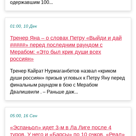
одержавшим 100...
01:00, 10 Дек
Тренер Яна – о словах Петру «Выйди и дай
#####» перед последним раундом с
Мерабом: «Это был крик души всех
россиян»
Тренер Кайрат Нурмаганбетов назвал «криком
души россиян» призыв угловых к Петру Яну перед
финальным раундом в бою с Мерабом
Двалишвили . – Раньше даж...
05:00, 16 Сен
«Эспаньол» идет 3-м в Ла Лиге после 4
туров. У него и «Барсы» по 10 очков, «Реал»