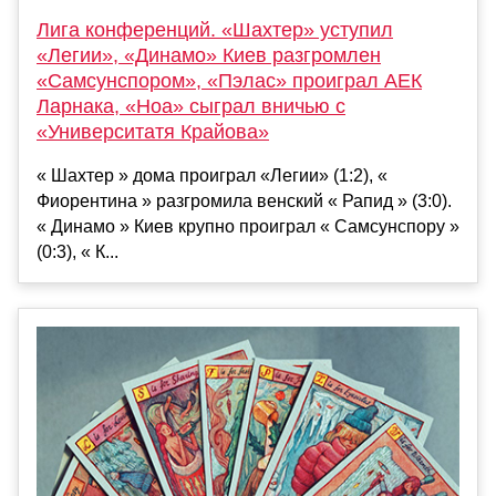
Лига конференций. «Шахтер» уступил
«Легии», «Динамо» Киев разгромлен
«Самсунспором», «Пэлас» проиграл АЕК
Ларнака, «Ноа» сыграл вничью с
«Университатя Крайова»
« Шахтер » дома проиграл «Легии» (1:2), «
Фиорентина » разгромила венский « Рапид » (3:0).
« Динамо » Киев крупно проиграл « Самсунспору »
(0:3), « К...