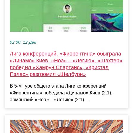
02:00, 12 Дек
Лига конференций. «Фиорентина» обыграла
«Динамо» Киев, «Ноа» – «Легию», «Шахтер»
победил «Хамрун Спартанс», «Кристал
Пэлас» разгромил «Шелбурн»
В 5-м туре общего этапа Лиги конференций
«Фиорентина» победила «Динамо» Киев (2:1),
армянский «Ноа» – «Легию» (2:1)....