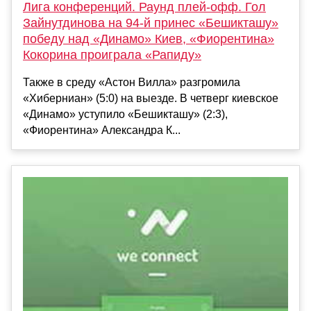
Лига конференций. Раунд плей-офф. Гол
Зайнутдинова на 94-й принес «Бешикташу»
победу над «Динамо» Киев, «Фиорентина»
Кокорина проиграла «Рапиду»
Также в среду «Астон Вилла» разгромила
«Хиберниан» (5:0) на выезде. В четверг киевское
«Динамо» уступило «Бешикташу» (2:3),
«Фиорентина» Александра К...