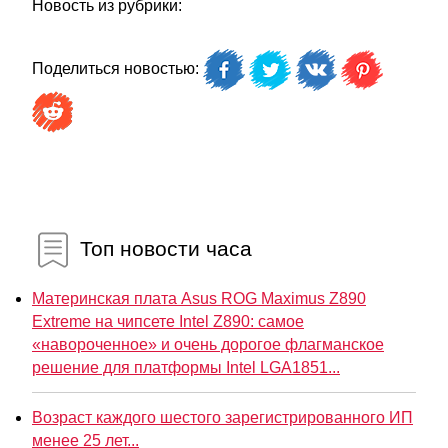
Новость из рубрики:
Поделиться новостью:
Топ новости часа
Материнская плата Asus ROG Maximus Z890
Extreme на чипсете Intel Z890: самое
«навороченное» и очень дорогое флагманское
решение для платформы Intel LGA1851...
Возраст каждого шестого зарегистрированного ИП
менее 25 лет...