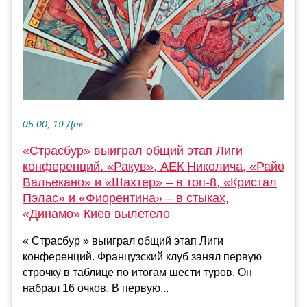
05:00, 19 Дек
«Страсбур» выиграл общий этап Лиги
конференций. «Ракув», АЕК Николича, «Райо
Вальекано» и «Шахтер» – в топ-8, «Кристал
Пэлас» и «Фиорентина» – в стыках,
«Динамо» Киев вылетело
« Страсбур » выиграл общий этап Лиги
конференций. Французский клуб занял первую
строчку в таблице по итогам шести туров. Он
набрал 16 очков. В первую...