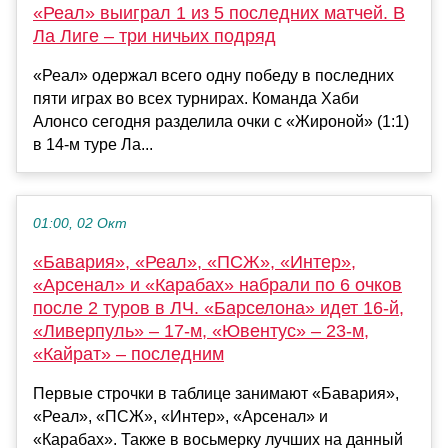
«Реал» выиграл 1 из 5 последних матчей. В
Ла Лиге – три ничьих подряд
«Реал» одержал всего одну победу в последних
пяти играх во всех турнирах. Команда Хаби
Алонсо сегодня разделила очки с «Жироной» (1:1)
в 14-м туре Ла...
01:00, 02 Окт
«Бавария», «Реал», «ПСЖ», «Интер»,
«Арсенал» и «Карабах» набрали по 6 очков
после 2 туров в ЛЧ. «Барселона» идет 16-й,
«Ливерпуль» – 17-м, «Ювентус» – 23-м,
«Кайрат» – последним
Первые строчки в таблице занимают «Бавария»,
«Реал», «ПСЖ», «Интер», «Арсенал» и
«Карабах». Также в восьмерку лучших на данный