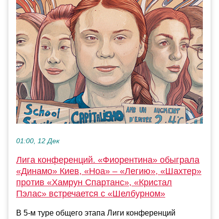
01:00, 12 Дек
Лига конференций. «Фиорентина» обыграла
«Динамо» Киев, «Ноа» – «Легию», «Шахтер»
против «Хамрун Спартанс», «Кристал
Пэлас» встречается с «Шелбурном»
В 5-м туре общего этапа Лиги конференций