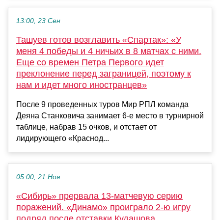
13:00, 23 Сен
Ташуев готов возглавить «Спартак»: «У
меня 4 победы и 4 ничьих в 8 матчах с ними.
Еще со времен Петра Первого идет
преклонение перед заграницей, поэтому к
нам и идет много иностранцев»
После 9 проведенных туров Мир РПЛ команда
Деяна Станковича занимает 6-е место в турнирной
таблице, набрав 15 очков, и отстает от
лидирующего «Краснод...
05:00, 21 Ноя
«Сибирь» прервала 13-матчевую серию
поражений. «Динамо» проиграло 2-ю игру
подряд после отставки Кудашова