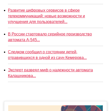
Развитие цифровых сервисов в сфере
телекоммуникаций: новые возможности и
улучшения для пользователей...
В России стартовало серийное производство
автомата А-545...
Следком сообщил о состоянии детей,
отравившихся в одной из саун Кемерова...
Эксперт развеял миф о надежности автомата
Калашникова...