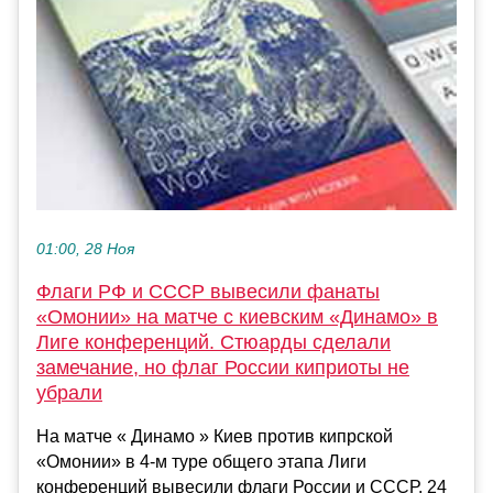
01:00, 28 Ноя
Флаги РФ и СССР вывесили фанаты
«Омонии» на матче с киевским «Динамо» в
Лиге конференций. Стюарды сделали
замечание, но флаг России киприоты не
убрали
На матче « Динамо » Киев против кипрской
«Омонии» в 4-м туре общего этапа Лиги
конференций вывесили флаги России и СССР. 24