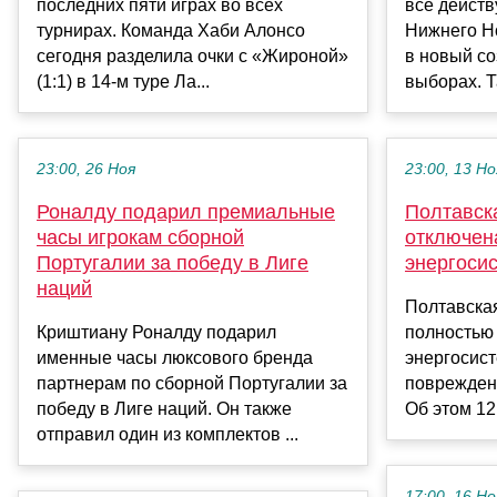
последних пяти играх во всех
все дейст
турнирах. Команда Хаби Алонсо
Нижнего Н
сегодня разделила очки с «Жироной»
в новый со
(1:1) в 14-м туре Ла...
выборах. Т
23:00, 26 Ноя
23:00, 13 Но
Роналду подарил премиальные
Полтавск
часы игрокам сборной
отключен
Португалии за победу в Лиге
энергоси
наций
Полтавская
Криштиану Роналду подарил
полностью
именные часы люксового бренда
энергосис
партнерам по сборной Португалии за
повреждени
победу в Лиге наций. Он также
Об этом 12
отправил один из комплектов ...
17:00, 16 Но