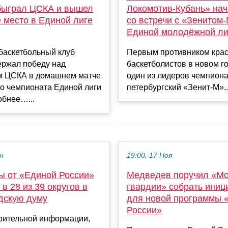
ыграл ЦСКА и вышел
Локомотив-Кубань» нач
 место в Единой лиге
со встречи с «Зенитом-
Единой молодёжной ли
баскетбольный клуб
Первым противником кра
ржал победу над
баскетболистов в новом го
м ЦСКА в домашнем матче
один из лидеров чемпиона
о чемпионата Единой лиги
петербургский «Зенит-М»..
обнее…...
ен
19:00, 17 Ноя
ы от «Единой России»
Медведев поручил «М
в 28 из 39 округов в
гвардии» собрать иниц
дскую думу
для новой программы 
России»
рительной информации,