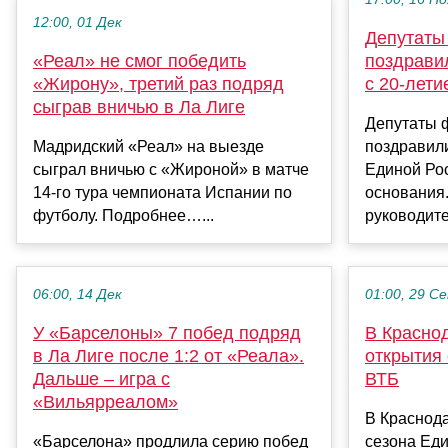
12:00, 01 Дек
Депутаты
«Реал» не смог победить
поздрави
«Жирону», третий раз подряд
с 20-лети
сыграв вничью в Ла Лиге
Депутаты 
Мадридский «Реал» на выезде
поздравил
сыграл вничью с «Жироной» в матче
Единой Рос
14‑го тура чемпионата Испании по
основания
футболу. Подробнее…...
руководите
06:00, 14 Дек
01:00, 29 С
У «Барселоны» 7 побед подряд
В Красно
в Ла Лиге после 1:2 от «Реала».
открытия
Дальше – игра с
ВТБ
«Вильярреалом»
В Краснод
«Барселона» продлила серию побед
сезона Еди