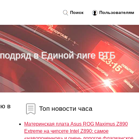
Поиск
Пользователям
подряд в Единой лиге ВТБ
ию в
Топ новости часа
Материнская плата Asus ROG Maximus Z890
Extreme на чипсете Intel Z890: самое
«навороченное» и очень дорогое флагманское