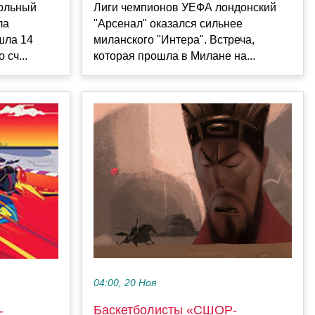
больный
Лиги чемпионов УЕФА лондонский
ла
"Арсенал" оказался сильнее
шла 14
миланского "Интера". Встреча,
 сч...
которая прошла в Милане на...
04:00, 20 Ноя
Баскетболисты «СШОР-
-