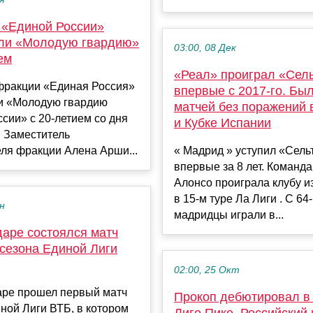
 «Единой России»
ли «Молодую гвардию»
03:00, 08 Дек
ем
«Реал» проиграл «Сел
фракции «Единая Россия»
впервые с 2017-го. Бы
и «Молодую гвардию
матчей без поражений 
сии» с 20-летием со дня
и Кубке Испании
. Заместитель
ля фракции Алена Арши...
« Мадрид » уступил «Сель
впервые за 8 лет. Команд
Алонсо проиграла клубу из
в 15-м туре Ла Лиги . С 64
ен
мадридцы играли в...
даре состоялся матч
 сезона Единой Лиги
02:00, 25 Окт
аре прошел первый матч
Прокоп дебютировал в 
ной Лиги ВТБ, в котором
Лиге Пике. Российский 