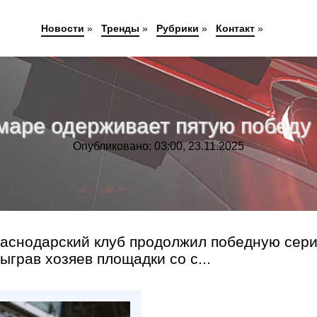
Новости
»
Тренды
»
Рубрики
»
Контакт
»
маре одерживает пятую победу 
Опубликовано: 03:00, 23.11.2025
раснодарский клуб продолжил победную сер
грав хозяев площадки со с...