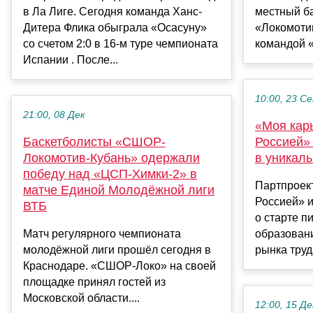
в Ла Лиге. Сегодня команда Ханс-
местный б
Дитера Флика обыграла «Осасуну»
«Локомотив
со счетом 2:0 в 16-м туре чемпионата
командой «
Испании . После...
10:00, 23 С
21:00, 08 Дек
«Моя кар
Баскетболисты «СШОР-
Россией»
Локомотив-Кубань» одержали
в уникал
победу над «ЦСП-Химки-2» в
Партпроек
матче Единой Молодёжной лиги
Россией» 
ВТБ
о старте п
Матч регулярного чемпионата
образован
молодёжной лиги прошёл сегодня в
рынка труда
Краснодаре. «СШОР-Локо» на своей
площадке принял гостей из
Московской области....
12:00, 15 Де