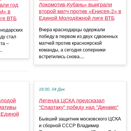
Локомотив-Кубань» выиграли
али год
второй матч против «Енисея-2» в
М» в
Единой Молодёжной лиге ВТБ
ге ВТБ
Вчера краснодарцы одержали
снодарских
победу в первом из двух сдвоенных
ду стал
матчей против красноярской
та –
команды, а сегодня соперники
..
встретились снова....
18:00, 04 Дек
олодой
Легенда ЦСКА предсказал
иативы
"Спартаку" победу над "Динамо"
«Единой
Бывший защитник московского ЦСКА
и сборной СССР Владимир