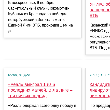
В воскресенье, 9 ноября,
УНИКС об
баскетбольный клуб «Локомотив-
на первое
Кубань» из Краснодара победил
ВТБ
петербургский «Зенит» в матче
Единой Лиги ВТБ, проходившем на
Казанский 
до...
УНИКС оде
московски
регулярног
ВТБ. Подр
05:00, 01 Дек
10:00, 15 С
«Реал» выиграл 1 из 5
Кандидат
последних матчей. В Ла Лиге –
лидируют 
три ничьих подряд
нижегоро
«Реал» одержал всего одну победу в
По предва