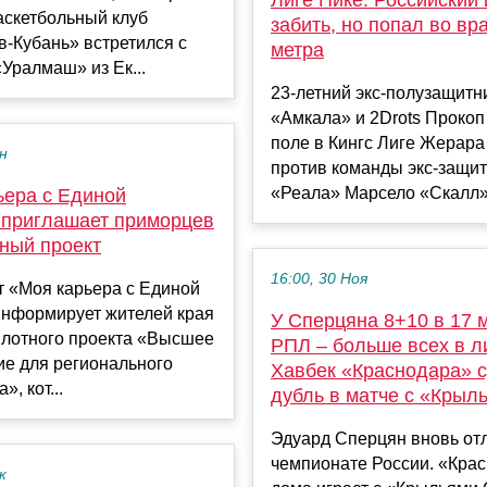
аскетбольный клуб
забить, но попал во вр
-Кубань» встретился с
метра
Уралмаш» из Ек...
23-летний экс-полузащитн
«Амкала» и 2Drots Проко
поле в Кингс Лиге Жерара
ен
против команды экс-защи
«Реала» Марсело «Скалл».
ьера с Единой
 приглашает приморцев
ьный проект
16:00, 30 Ноя
т «Моя карьера с Единой
информирует жителей края
У Сперцяна 8+10 в 17 
илотного проекта «Высшее
РПЛ – больше всех в л
ие для регионального
Хавбек «Краснодара» 
», кот...
дубль в матче с «Крыл
Эдуард Сперцян вновь от
чемпионате России. «Кра
к