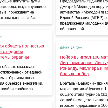
вующие депутаты думы
Председатель «Единой Ро
овгорода, выдвинувшиеся
Дмитрий Медведев поруч
зыв, побеждают на
активистам «Молодой гва
аковы данные изби...
Единой России» (МГЕР) с
предложения молодежи д
обновленной ...
я
ая область полностью
04:00, 18 Сен
а от единой
стемы Украины
Нойер выиграл 100 мат
Лиге чемпионов. Лишь 
 область оказалась
Роналду, Мюллера и К
 отключенной от единой
больше побед
темы Украины после
я объектов энергетики.
Вратарь «Баварии» приня
 ноября сообщила ...
матче против «Челси» в 1-
общего этапа турнира (3:1)
летний немец стал четвер
игроком, одержавшим 100.
я