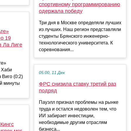
спортивному программированию
одержала победу
Три дня в Москве определяли лучших
из лучших. Наш регион представляли
ьте»
студенты Брянского инженерно-
ло 19
технологического университета. К
в Ла Лиге
соревнования...
те»
а Хаби
05:00, 11 Дек
 Виго (0:2)
-й минуты
ФРС снизила ставку третий раз
подряд
Пауэлл признал проблемы на рынке
труда и остался недоволен тем, что
ИИ забирает инвестиции,
необходимые другим отраслям
Кингс
бизнеса...
игрок мог