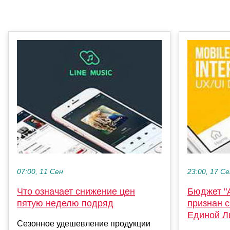
07:00, 11 Сен
23:00, 17 С
Что означает снижение цен
Бюджет "
пятую неделю подряд
признан 
Единой Л
Сезонное удешевление продукции