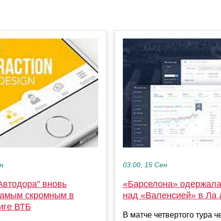
ен
03:00, 15 Сен
Автодора" вновь
«Барселона» одержала
самым скромным в
над «Валенсией» в Ла 
иге ВТБ
В матче четвертого тура 