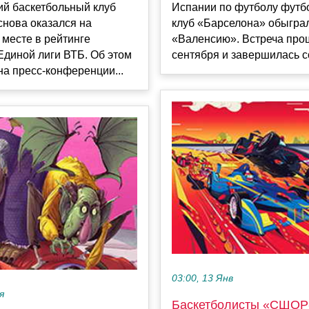
ий баскетбольный клуб
Испании по футболу фут
снова оказался на
клуб «Барселона» обыгра
месте в рейтинге
«Валенсию». Встреча про
Единой лиги ВТБ. Об этом
сентября и завершилась со
а пресс-конференции...
03:00, 13 Янв
я
Баскетболисты «СШОР