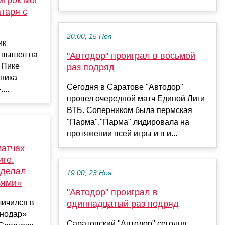
атаря с
20:00, 15 Ноя
ик
п вышел на
"Автодор" проиграл в восьмой
 Пике
раз подряд
тника
Сегодня в Саратове "Автодор"
...
провел очередной матч Единой Лиги
ВТБ. Соперником была пермская
"Парма"."Парма" лидировала на
протяжении всей игры и в и...
матчах
иге.
сделал
19:00, 23 Ноя
ьями»
"Автодор" проиграл в
личился в
одиннадцатый раз подряд
снодар»
Саратовский "Автодор" сегодня