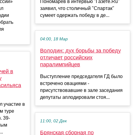
ссии»
Пономарев в интервью "Газете.Ru"
ил
заявил, что столичный "Спартак"
рдии
сумеет одержать победу в де...
обрать
ля
04:00, 18 Мар
Володин: дух борьбы за победу
отличает российских
паралимпийцев
чей в
Выступление председателя ГД было
у
встречено овациями -
асильяса
присутствовавшие в зале заседания
депутаты аплодировали стоя...
л участие в
м туре
. 39-
11:00, 02 Дек
тым
..
Брянская сборная по