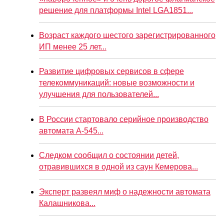
решение для платформы Intel LGA1851...
Возраст каждого шестого зарегистрированного
ИП менее 25 лет...
Развитие цифровых сервисов в сфере
телекоммуникаций: новые возможности и
улучшения для пользователей...
В России стартовало серийное производство
автомата А-545...
Следком сообщил о состоянии детей,
отравившихся в одной из саун Кемерова...
Эксперт развеял миф о надежности автомата
Калашникова...