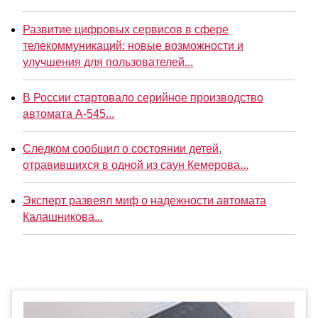
Развитие цифровых сервисов в сфере
телекоммуникаций: новые возможности и
улучшения для пользователей...
В России стартовало серийное производство
автомата А-545...
Следком сообщил о состоянии детей,
отравившихся в одной из саун Кемерова...
Эксперт развеял миф о надежности автомата
Калашникова...