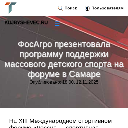
Поиск
Пользователям
KUJBYSHEVEC.RU
☰
Новости
»
ФосАгро презентовала
Тренды новостей
»
программу поддержки
массового детского спорта на
Рубрики
»
форуме в Самаре
Правила
»
Опубликовано: 18:00, 12.11.2025
Контакт
»
На XIII Международном спортивном
форуме «Россия — спортивная