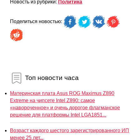
Новость из рубрики:
Политика
Поделиться новостью:
Топ новости часа
Материнская плата Asus ROG Maximus Z890
Extreme на чипсете Intel Z890: самое
«навороченное» и очень дорогое флагманское
решение для платформы Intel LGA1851...
Возраст каждого шестого зарегистрированного ИП
менее 25 лет...