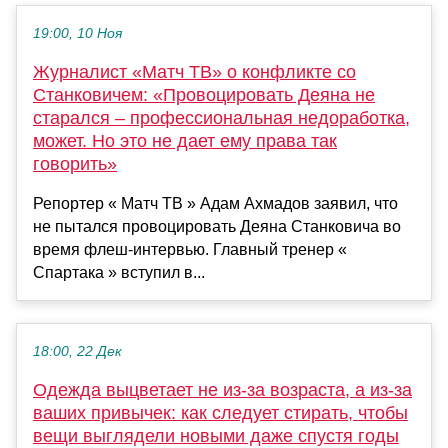
19:00, 10 Ноя
Журналист «Матч ТВ» о конфликте со
Станковичем: «Провоцировать Деяна не
старался – профессиональная недоработка,
может. Но это не дает ему права так
говорить»
Репортер « Матч ТВ » Адам Ахмадов заявил, что
не пытался провоцировать Деяна Станковича во
время флеш-интервью. Главный тренер «
Спартака » вступил в...
18:00, 22 Дек
Одежда выцветает не из-за возраста, а из-за
ваших привычек: как следует стирать, чтобы
вещи выглядели новыми даже спустя годы