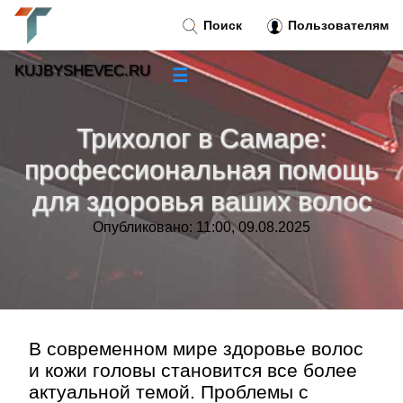
Поиск
Пользователям
KUJBYSHEVEC.RU
☰
Новости
»
Трихолог в Самаре:
Тренды новостей
»
профессиональная помощь
для здоровья ваших волос
Рубрики
»
Опубликовано: 11:00, 09.08.2025
Правила
»
Контакт
»
В современном мире здоровье волос
и кожи головы становится все более
актуальной темой. Проблемы с