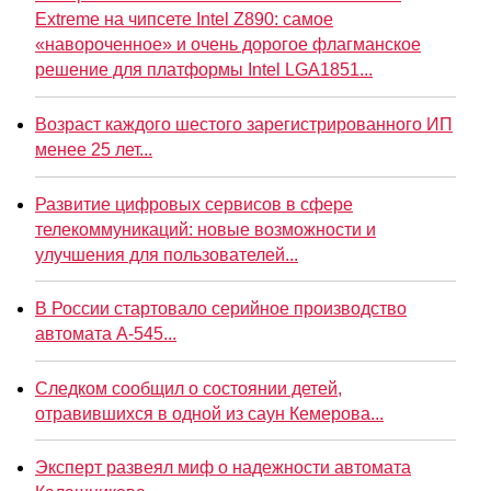
Extreme на чипсете Intel Z890: самое
«навороченное» и очень дорогое флагманское
решение для платформы Intel LGA1851...
Возраст каждого шестого зарегистрированного ИП
менее 25 лет...
Развитие цифровых сервисов в сфере
телекоммуникаций: новые возможности и
улучшения для пользователей...
В России стартовало серийное производство
автомата А-545...
Следком сообщил о состоянии детей,
отравившихся в одной из саун Кемерова...
Эксперт развеял миф о надежности автомата