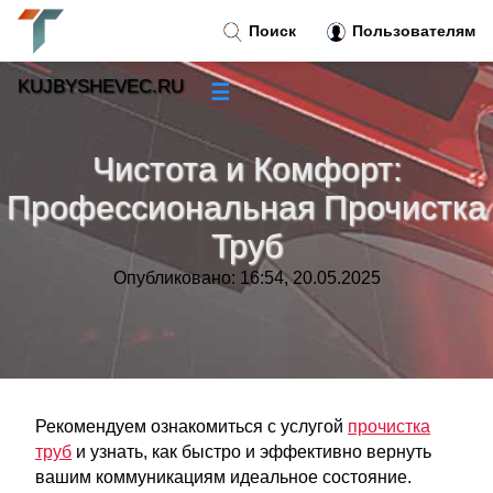
Поиск
Пользователям
KUJBYSHEVEC.RU
☰
Новости
»
Чистота и Комфорт:
Тренды новостей
»
Профессиональная Прочистка
Труб
Рубрики
»
Опубликовано: 16:54, 20.05.2025
Правила
»
Контакт
»
Рекомендуем ознакомиться с услугой
прочистка
труб
и узнать, как быстро и эффективно вернуть
вашим коммуникациям идеальное состояние.