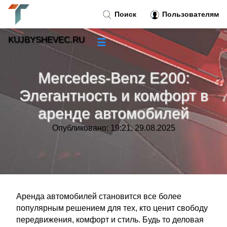
Поиск
Пользователям
KUJBYSHEVEC.RU
☰
Новости
»
Mercedes-Benz E200:
Тренды новостей
»
Элегантность и комфорт в
аренде автомобилей
Рубрики
»
Опубликовано: 19:21, 29.08.2025
Правила
»
Контакт
»
Аренда автомобилей становится все более
популярным решением для тех, кто ценит свободу
передвижения, комфорт и стиль. Будь то деловая