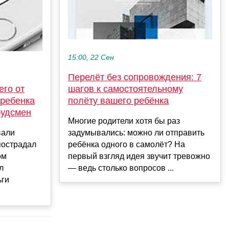
15:00, 22 Сен
Перелёт без сопровождения: 7
шагов к самостоятельному
его от
полёту вашего ребёнка
 ребенка
будсмен
Многие родители хотя бы раз
задумывались: можно ли отправить
вали
ребёнка одного в самолёт? На
пострадал
первый взгляд идея звучит тревожно
ом
— ведь столько вопросов ...
л
ьги