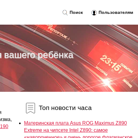
Поиск
Пользователям
я вашего ребёнка
Топ новости часа
я
изма,
Материнская плата Asus ROG Maximus Z890
 190
Extreme на чипсете Intel Z890: самое
«навороченное» и очень дорогое флагманское