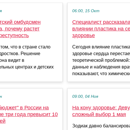
я
06:00, 15 Окт
тский омбудсмен
Специалист рассказала
, почему растет
влиянии пластика на с
реступность
здоровье
 том, что в стране стало
Сегодня влияние пластика
дростков. Решение
здоровье сердца перестае
она видит в
теоретической проблемой
льных центрах и детских
данные и наблюдения вра
показывают, что химически
ен
09:00, 04 Ноя
бюджет" в России на
На кону здоровье: Дев
е три года превысит 10
сложный выбор 1 мая
лей
Зодиак давно балансиров