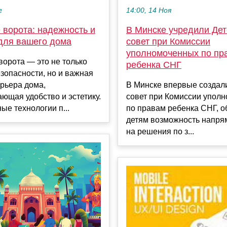
г
14:00, 14 Ноя
 ворота: надежность и
В Минске учредили Дет
для вашего дома
совет при Комиссии
уполномоченных по пр
орота — это не только
ребенка СНГ
зопасности, но и важная
ерьера дома,
В Минске впервые создал
ющая удобство и эстетику.
совет при Комиссии упол
е технологии п...
по правам ребенка СНГ, о
детям возможность напря
на решения по з...