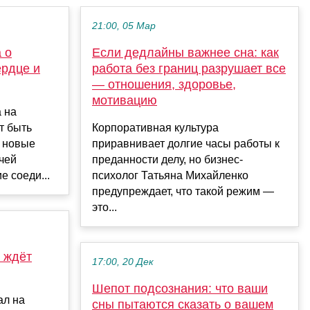
21:00, 05 Мар
 о
Если дедлайны важнее сна: как
ердце и
работа без границ разрушает все
— отношения, здоровье,
мотивацию
 на
т быть
Корпоративная культура
: новые
приравнивает долгие часы работы к
чей
преданности делу, но бизнес-
е соеди...
психолог Татьяна Михайленко
предупреждает, что такой режим —
это...
у ждёт
17:00, 20 Дек
Шепот подсознания: что ваши
ал на
сны пытаются сказать о вашем