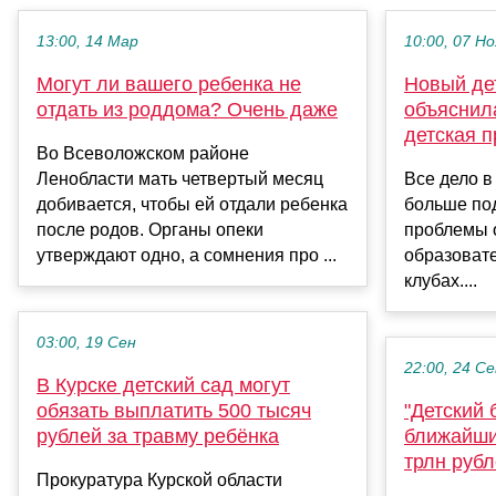
13:00, 14 Мар
10:00, 07 Но
Могут ли вашего ребенка не
Новый де
отдать из роддома? Очень даже
объяснила
детская п
Во Всеволожском районе
Ленобласти мать четвертый месяц
Все дело в
добивается, чтобы ей отдали ребенка
больше по
после родов. Органы опеки
проблемы 
утверждают одно, а сомнения про ...
образовате
клубах....
03:00, 19 Сен
22:00, 24 С
В Курске детский сад могут
обязать выплатить 500 тысяч
"Детский 
рублей за травму ребёнка
ближайши
трлн руб
Прокуратура Курской области