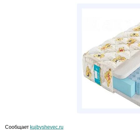
Сообщает
kujbyshevec.ru