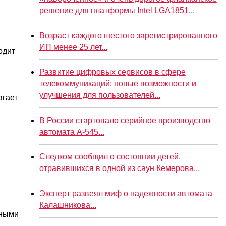
решение для платформы Intel LGA1851...
Возраст каждого шестого зарегистрированного
ИП менее 25 лет...
одит
Развитие цифровых сервисов в сфере
телекоммуникаций: новые возможности и
улучшения для пользователей...
агает
В России стартовало серийное производство
автомата А-545...
Следком сообщил о состоянии детей,
отравившихся в одной из саун Кемерова...
Эксперт развеял миф о надежности автомата
Калашникова...
зными