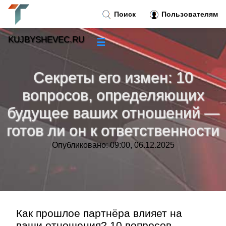
Поиск
Пользователям
KUJBYSHEVEC.RU
☰
Новости
»
Секреты его измен: 10
Тренды новостей
»
вопросов, определяющих
будущее ваших отношений —
Рубрики
»
готов ли он к ответственности
Правила
»
Опубликовано: 09:00, 06.12.2025
Контакт
»
Как прошлое партнёра влияет на
ваши отношения? 10 вопросов,