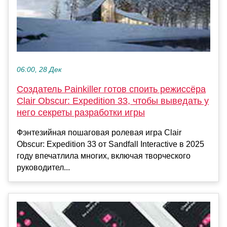
06:00, 28 Дек
Создатель Painkiller готов споить режиссёра
Clair Obscur: Expedition 33, чтобы выведать у
него секреты разработки игры
Фэнтезийная пошаговая ролевая игра Clair
Obscur: Expedition 33 от Sandfall Interactive в 2025
году впечатлила многих, включая творческого
руководител...