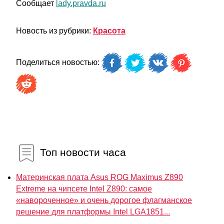
Сообщает
lady.pravda.ru
Новость из рубрики:
Красота
Поделиться новостью:
Топ новости часа
Материнская плата Asus ROG Maximus Z890
Extreme на чипсете Intel Z890: самое
«навороченное» и очень дорогое флагманское
решение для платформы Intel LGA1851...