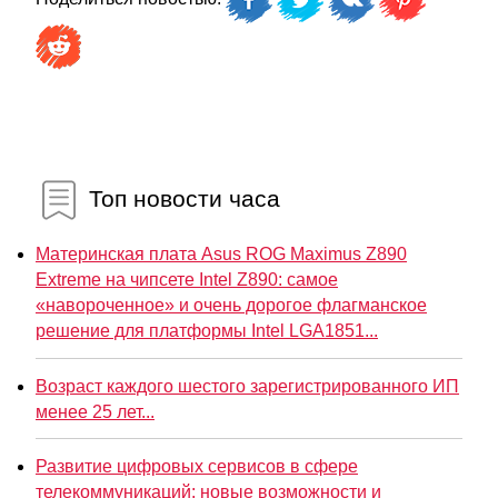
Топ новости часа
Материнская плата Asus ROG Maximus Z890
Extreme на чипсете Intel Z890: самое
«навороченное» и очень дорогое флагманское
решение для платформы Intel LGA1851...
Возраст каждого шестого зарегистрированного ИП
менее 25 лет...
Развитие цифровых сервисов в сфере
телекоммуникаций: новые возможности и