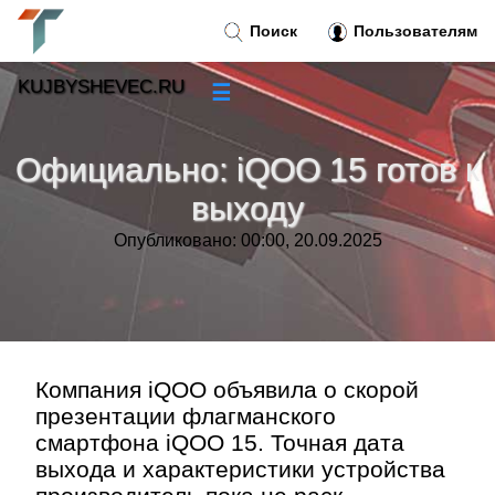
Поиск
Пользователям
KUJBYSHEVEC.RU
☰
Новости
»
Официально: iQOO 15 готов к
Тренды новостей
»
выходу
Опубликовано: 00:00, 20.09.2025
Рубрики
»
Правила
»
Контакт
»
Компания iQOO объявила о скорой
презентации флагманского
смартфона iQOO 15. Точная дата
выхода и характеристики устройства