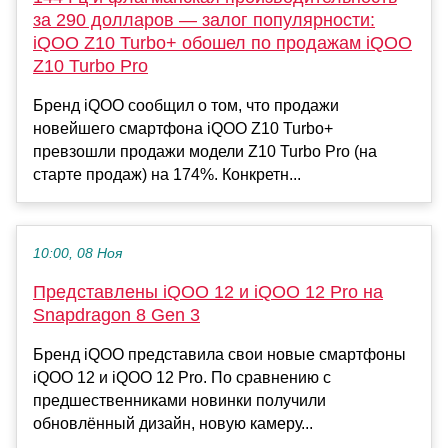
за 290 долларов — залог популярности:
iQOO Z10 Turbo+ обошел по продажам iQOO
Z10 Turbo Pro
Бренд iQOO сообщил о том, что продажи
новейшего смартфона iQOO Z10 Turbo+
превзошли продажи модели Z10 Turbo Pro (на
старте продаж) на 174%. Конкретн...
10:00, 08 Ноя
Представлены iQOO 12 и iQOO 12 Pro на
Snapdragon 8 Gen 3
Бренд iQOO представила свои новые смартфоны
iQOO 12 и iQOO 12 Pro. По сравнению с
предшественниками новинки получили
обновлённый дизайн, новую камеру...