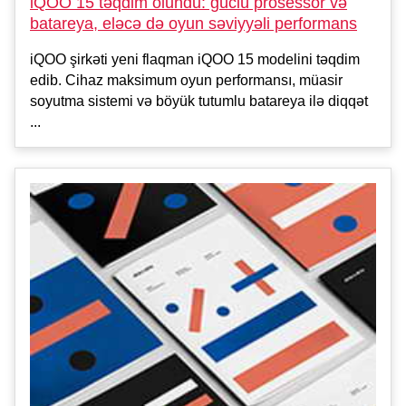
iQOO 15 təqdim olundu: güclü prosessor və
batareya, eləcə də oyun səviyyəli performans
iQOO şirkəti yeni flaqman iQOO 15 modelini təqdim
edib. Cihaz maksimum oyun performansı, müasir
soyutma sistemi və böyük tutumlu batareya ilə diqqət
...