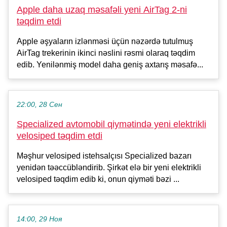
Apple daha uzaq məsafəli yeni AirTag 2-ni
təqdim etdi
Apple əşyaların izlənməsi üçün nəzərdə tutulmuş
AirTag trekerinin ikinci nəslini rəsmi olaraq təqdim
edib. Yenilənmiş model daha geniş axtarış məsafə...
22:00, 28 Сен
Specialized avtomobil qiymətində yeni elektrikli
velosiped təqdim etdi
Məşhur velosiped istehsalçısı Specialized bazarı
yenidən təəccübləndirib. Şirkət elə bir yeni elektrikli
velosiped təqdim edib ki, onun qiyməti bəzi ...
14:00, 29 Ноя