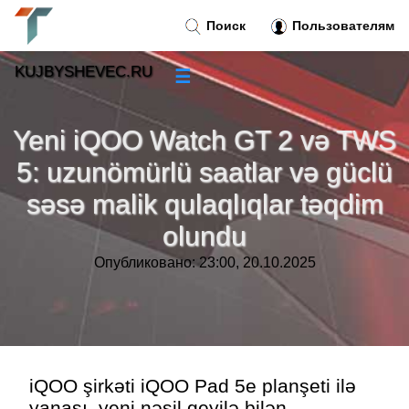
Поиск
Пользователям
KUJBYSHEVEC.RU
☰
Новости
»
Yeni iQOO Watch GT 2 və TWS
Тренды новостей
»
5: uzunömürlü saatlar və güclü
səsə malik qulaqlıqlar təqdim
Рубрики
»
olundu
Правила
»
Опубликовано: 23:00, 20.10.2025
Контакт
»
iQOO şirkəti iQOO Pad 5e planşeti ilə
yanaşı, yeni nəsil geyilə bilən