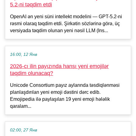
5.2-ni təqdim etdi
OpenAI ən yeni süni intellekt modelini — GPT-5.2-ni
rəsmi olaraq təqdim etdi. Şirkətin sözlərinə görə, üç
versiyada təqdim olunan yeni nəsil LLM (Ins...
16:00, 12 Янв
2026-cı ilin payızında hansı yeni emojilər
təqdim olunacaq?
Unicode Consortium payız aylarında təsdiqlənməsi
planlaşdırılan yeni emoji dəstini dərc edib.
Emojipedia ilə paylaşılan 19 yeni emoji hələlik
qaralam...
02:00, 27 Янв