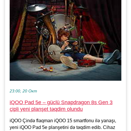
23:00, 20 Окт
iQOO Pad 5e – güclü Snapdragon 8s Gen 3
çipli yeni planşet təqdim olundu
iQOO Çində flaqman iQOO 15 smartfonu ilə yanaşı,
yeni iQOO Pad 5e planşetini də təqdim edib. Cihaz