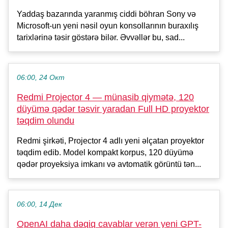
Yaddaş bazarında yaranmış ciddi böhran Sony və
Microsoft-un yeni nəsil oyun konsollarının buraxılış
tarixlərinə təsir göstərə bilər. Əvvəllər bu, sad...
06:00, 24 Окт
Redmi Projector 4 — münasib qiymətə, 120
düyümə qədər təsvir yaradan Full HD proyektor
təqdim olundu
Redmi şirkəti, Projector 4 adlı yeni əlçatan proyektor
təqdim edib. Model kompakt korpus, 120 düyümə
qədər proyeksiya imkanı və avtomatik görüntü tən...
06:00, 14 Дек
OpenAI daha dəqiq cavablar verən yeni GPT-