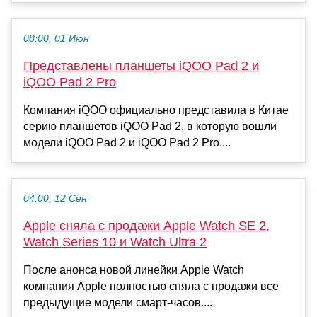
08:00, 01 Июн
Представлены планшеты iQOO Pad 2 и
iQOO Pad 2 Pro
Компания iQOO официально представила в Китае
серию планшетов iQOO Pad 2, в которую вошли
модели iQOO Pad 2 и iQOO Pad 2 Pro....
04:00, 12 Сен
Apple сняла с продажи Apple Watch SE 2,
Watch Series 10 и Watch Ultra 2
После анонса новой линейки Apple Watch
компания Apple полностью сняла с продажи все
предыдущие модели смарт-часов....