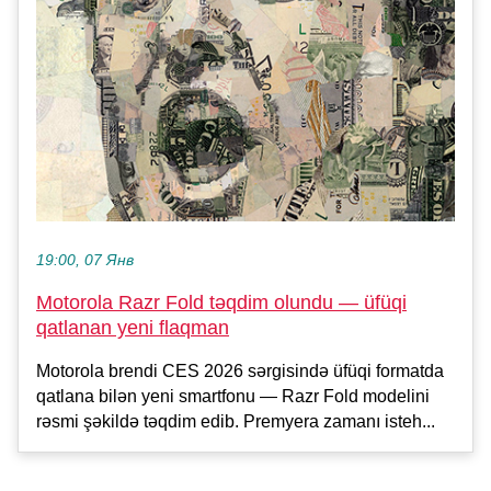
19:00, 07 Янв
Motorola Razr Fold təqdim olundu — üfüqi
qatlanan yeni flaqman
Motorola brendi CES 2026 sərgisində üfüqi formatda
qatlana bilən yeni smartfonu — Razr Fold modelini
rəsmi şəkildə təqdim edib. Premyera zamanı isteh...