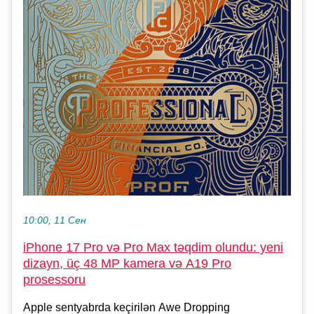
10:00, 11 Сен
iPhone 17 Pro və Pro Max təqdim olundu: yeni
dizayn, üç 48 MP kamera və A19 Pro
prosessoru
Apple sentyabrda keçirilən Awe Dropping