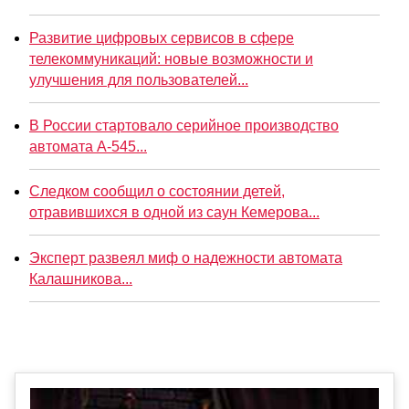
Развитие цифровых сервисов в сфере
телекоммуникаций: новые возможности и
улучшения для пользователей...
В России стартовало серийное производство
автомата А-545...
Следком сообщил о состоянии детей,
отравившихся в одной из саун Кемерова...
Эксперт развеял миф о надежности автомата
Калашникова...