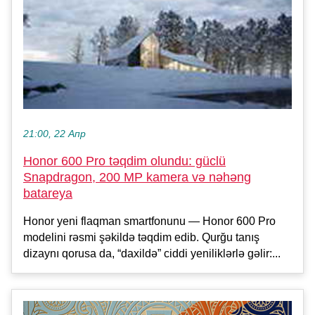
21:00, 22 Апр
Honor 600 Pro təqdim olundu: güclü
Snapdragon, 200 MP kamera və nəhəng
batareya
Honor yeni flaqman smartfonunu — Honor 600 Pro
modelini rəsmi şəkildə təqdim edib. Qurğu tanış
dizaynı qorusa da, “daxildə” ciddi yeniliklərlə gəlir:...