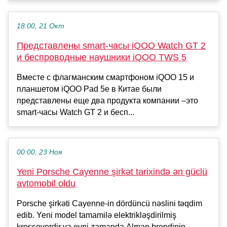
18:00, 21 Окт
Представлены smart-часы iQOO Watch GT 2
и беспроводные наушники iQOO TWS 5
Вместе с флагманским смартфоном iQOO 15 и
планшетом iQOO Pad 5e в Китае были
представлены еще два продукта компании –это
smart-часы Watch GT 2 и бесп...
00:00, 23 Ноя
Yeni Porsche Cayenne şirkət tarixində ən güclü
avtomobil oldu
Porsche şirkəti Cayenne-in dördüncü nəslini təqdim
edib. Yeni model tamamilə elektrikləşdirilmiş
krossoverdir və eyni zamanda Alman brendinin