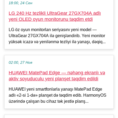
18:00, 24 Сен
LG 240 Hz tezlikli UltraGear 27GX704A adlı
yeni OLED oyun monitorunu təqdim etdi
LG öz oyun monitorları seriyasını yeni model —
UltraGear 27GX704A ilə genişləndirib. Yeni monitor
yüksək icazə və yenilənmə tezliyi ilə yanaşı, dəqiq...
02:00, 27 Ноя
HUAWEI MatePad Edge — nəhəng ekranlı və
aktiv soyuduculu yeni planşet təqdim edildi
HUAWEI yeni smartfonlarla yanaşı MatePad Edge
adlı «2-si 1-də» planşet də təqdim edib. HarmonyOS
üzərində çalışan bu cihaz tək jestlə planş...