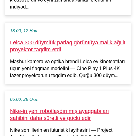
indiyəd...
18:00, 12 Ноя
Leica 300 düymlük parlaq görüntüyə malik ağıllı
proyektor təqdim etdi
Məşhur kamera və optika brendi Leica ev kinoteatrları
üçün yeni flaqman modelini — Cine Play 1 Plus 4K
lazer proyektorunu təqdim edib. Qurğu 300 düym...
06:00, 26 Окт
Nike-in yeni robotlaşdırılmış ayaqqabıları
sahibini daha sürətli və güclü edir
Nike son illərin ən futuristik layihəsini — Project