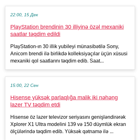
22:00, 15 Дек
PlayStation brendinin 30 illiyinə özəl mexaniki
saatlar təqdim edildi
PlayStation-ın 30 illik yubileyi münasibətilə Sony,
Anicorn brendi ilə birlikdə kolleksiyaçılar üçün xüsusi
mexaniki qol saatlarını təqdim edib. Saat...
15:00, 22 Сен
Hisense yüksək parlaqlığa malik iki nəhəng
lazer TV təqdim etdi
Hisense öz lazer televizor seriyasını genişləndirərək
Xplorer X1 Ultra modelini 139 və 150 düymlük ekran
ölçülərində təqdim edib. Yüksək qətnamə ilə ...