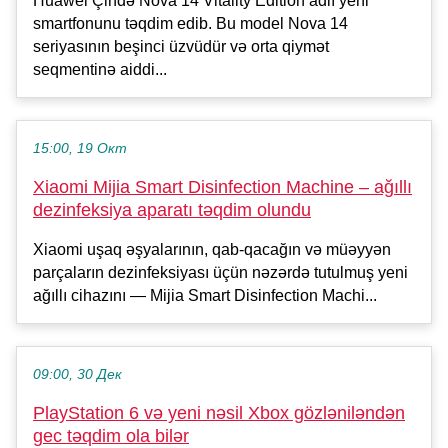
Huawei Çində Nova 14 Vitality Edition adlı yeni
smartfonunu təqdim edib. Bu model Nova 14
seriyasının beşinci üzvüdür və orta qiymət
seqmentinə aiddi...
15:00, 19 Окт
Xiaomi Mijia Smart Disinfection Machine – ağıllı
dezinfeksiya aparatı təqdim olundu
Xiaomi uşaq əşyalarının, qab-qacağın və müəyyən
parçaların dezinfeksiyası üçün nəzərdə tutulmuş yeni
ağıllı cihazını — Mijia Smart Disinfection Machi...
09:00, 30 Дек
PlayStation 6 və yeni nəsil Xbox gözləniləndən
gec təqdim ola bilər