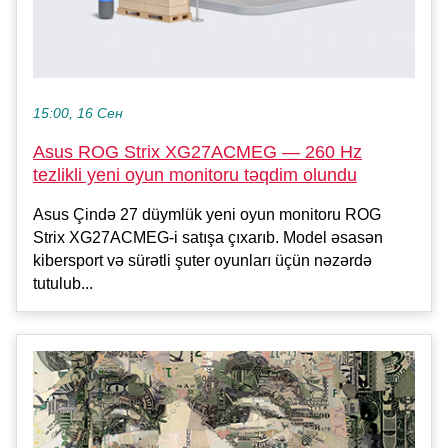
15:00, 16 Сен
Asus ROG Strix XG27ACMEG — 260 Hz
tezlikli yeni oyun monitoru təqdim olundu
Asus Çində 27 düymlük yeni oyun monitoru ROG
Strix XG27ACMEG-i satışa çıxarıb. Model əsasən
kibersport və sürətli şuter oyunları üçün nəzərdə
tutulub...