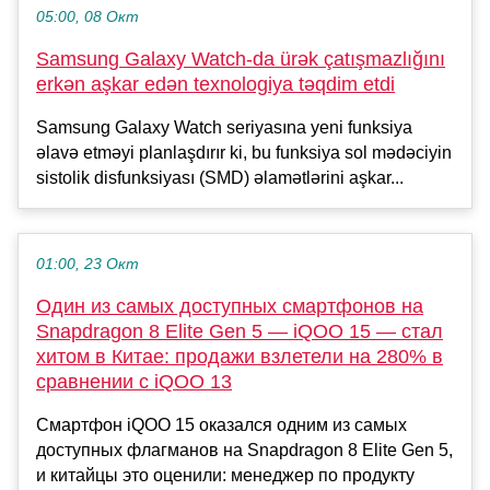
05:00, 08 Окт
Samsung Galaxy Watch-da ürək çatışmazlığını
erkən aşkar edən texnologiya təqdim etdi
Samsung Galaxy Watch seriyasına yeni funksiya
əlavə etməyi planlaşdırır ki, bu funksiya sol mədəciyin
sistolik disfunksiyası (SMD) əlamətlərini aşkar...
01:00, 23 Окт
Один из самых доступных смартфонов на
Snapdragon 8 Elite Gen 5 — iQOO 15 — стал
хитом в Китае: продажи взлетели на 280% в
сравнении с iQOO 13
Смартфон iQOO 15 оказался одним из самых
доступных флагманов на Snapdragon 8 Elite Gen 5,
и китайцы это оценили: менеджер по продукту