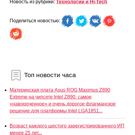
Новость из рубрики:
Технологии и Hi-Tech
Поделиться новостью:
Топ новости часа
Материнская плата Asus ROG Maximus Z890
Extreme на чипсете Intel Z890: самое
«навороченное» и очень дорогое флагманское
решение для платформы Intel LGA1851...
Возраст каждого шестого зарегистрированного ИП
менее 25 лет...