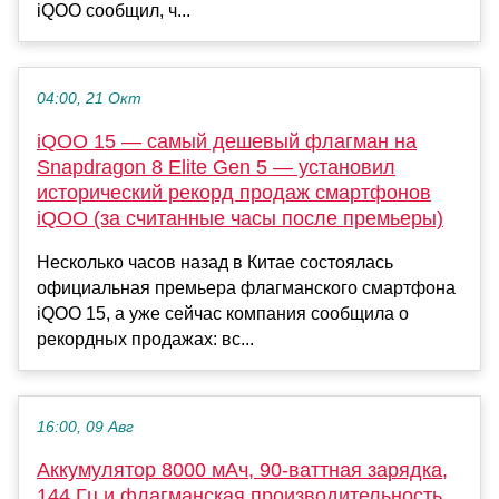
iQOO сообщил, ч...
04:00, 21 Окт
iQOO 15 — самый дешевый флагман на
Snapdragon 8 Elite Gen 5 — установил
исторический рекорд продаж смартфонов
iQOO (за считанные часы после премьеры)
Несколько часов назад в Китае состоялась
официальная премьера флагманского смартфона
iQOO 15, а уже сейчас компания сообщила о
рекордных продажах: вс...
16:00, 09 Авг
Аккумулятор 8000 мАч, 90-ваттная зарядка,
144 Гц и флагманская производительность