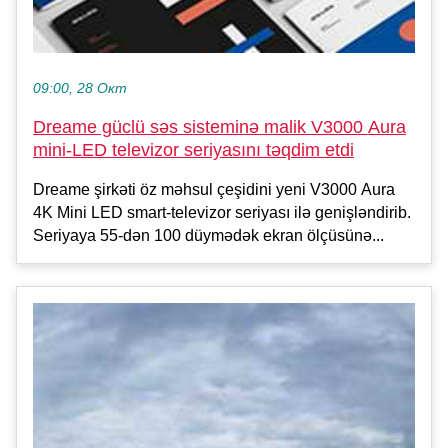
09:00, 28 Окт
Dreame güclü səs sisteminə malik V3000 Aura
mini-LED televizor seriyasını təqdim etdi
Dreame şirkəti öz məhsul çeşidini yeni V3000 Aura
4K Mini LED smart-televizor seriyası ilə genişləndirib.
Seriyaya 55-dən 100 düymədək ekran ölçüsünə...