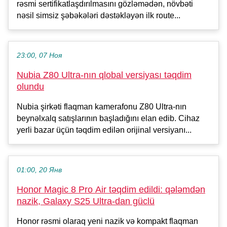
rəsmi sertifikatlaşdırılmasını gözləmədən, növbəti
nəsil simsiz şəbəkələri dəstəkləyən ilk route...
23:00, 07 Ноя
Nubia Z80 Ultra-nın qlobal versiyası təqdim
olundu
Nubia şirkəti flaqman kamerafonu Z80 Ultra-nın
beynəlxalq satışlarının başladığını elan edib. Cihaz
yerli bazar üçün təqdim edilən orijinal versiyanı...
01:00, 20 Янв
Honor Magic 8 Pro Air təqdim edildi: qələmdən
nazik, Galaxy S25 Ultra-dan güclü
Honor rəsmi olaraq yeni nazik və kompakt flaqman