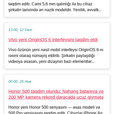
təqdim edib. Cəmi 5,6 mm qalınlığı ilə bu cihaz
şirkətin tarixində ən nazik modeldir. Yenilik, əvvəlk...
13:00, 12 Окт
Vivo yeni OriginOS 6 interfeysini təqdim etdi
Vivo özünün yeni nəsil mobil interfeysi OriginOS 6-nı
rəsmi olaraq nümayiş etdirib. Şirkətin paylaşdığı
videoya əsasən, yeni dizaynın bəzi elementlər...
00:00, 25 Ноя
Honor 500 təqdim olundu: Nəhəng batareya və
200 MP kamera rekord dərəcədə ucuz qiymətə
Honor yeni Honor 500 seriyasını — əsas modeli və
500 Pro versiyasını təqdim edib. Cihazlar iPhone Air