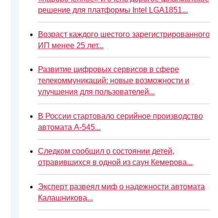
решение для платформы Intel LGA1851...
Возраст каждого шестого зарегистрированного
ИП менее 25 лет...
Развитие цифровых сервисов в сфере
телекоммуникаций: новые возможности и
улучшения для пользователей...
В России стартовало серийное производство
автомата А-545...
Следком сообщил о состоянии детей,
отравившихся в одной из саун Кемерова...
Эксперт развеял миф о надежности автомата
Калашникова...