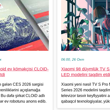
06:00, 26 Окт
к
Xiaomi 98 düymlük TV S 
id ev köməkçisi CLOiD-
LED modelini təqdim etd
tdi
Xiaomi yeni nəsil TV S Pro
n gələn CES 2026 sərgisi
Series 2026 modelini təqdi
yeniliklərini açıqlamağa
televizor təsvir keyfiyyətini a
 Bu dəfə şirkət CLOiD adlı
qabaqcıl texnologiyalar, yüks
ər ev robotunu anons edib.