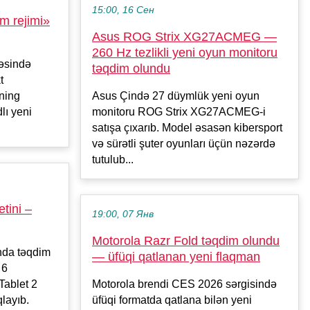
15:00, 16 Сен
m rejimi»
Asus ROG Strix XG27ACMEG —
260 Hz tezlikli yeni oyun monitoru
fəsində
təqdim olundu
t
ning
Asus Çində 27 düymlük yeni oyun
lı yeni
monitoru ROG Strix XG27ACMEG-i
satışa çıxarıb. Model əsasən kibersport
və sürətli şuter oyunları üçün nəzərdə
tutulub...
tini –
19:00, 07 Янв
Motorola Razr Fold təqdim olundu
nda təqdim
— üfüqi qatlanan yeni flaqman
 6
 Tablet 2
Motorola brendi CES 2026 sərgisində
layıb.
üfüqi formatda qatlana bilən yeni