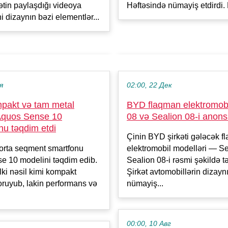
kətin paylaşdığı videoya
Həftəsində nümayiş etdirdi. 
i dizaynın bəzi elementlər...
я
02:00, 22 Дек
pakt və tam metal
BYD flaqman elektromobil
Aquos Sense 10
08 və Sealion 08-i anons
nu təqdim etdi
Çinin BYD şirkəti gələcək f
orta seqment smartfonu
elektromobil modelləri — Se
e 10 modelini təqdim edib.
Sealion 08-i rəsmi şəkildə t
ki nəsil kimi kompakt
Şirkət avtomobillərin dizayn
qoruyub, lakin performans və
nümayiş...
00:00, 10 Авг