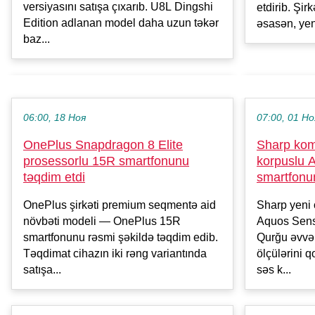
versiyasını satışa çıxarıb. U8L Dingshi
etdirib. Şir
Edition adlanan model daha uzun təkər
əsasən, yen
baz...
06:00, 18 Ноя
07:00, 01 Но
OnePlus Snapdragon 8 Elite
Sharp kom
prosessorlu 15R smartfonunu
korpuslu 
təqdim etdi
smartfonu
OnePlus şirkəti premium seqmentə aid
Sharp yeni 
növbəti modeli — OnePlus 15R
Aquos Sens
smartfonunu rəsmi şəkildə təqdim edib.
Qurğu əvvəl
Təqdimat cihazın iki rəng variantında
ölçülərini 
satışa...
səs k...