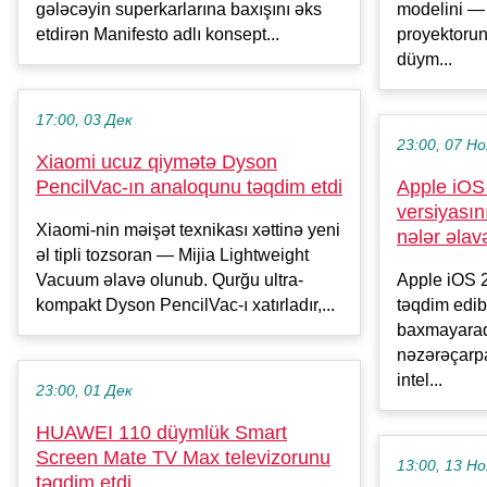
gələcəyin superkarlarına baxışını əks
modelini — 
etdirən Manifesto adlı konsept...
proyektorun
düym...
17:00, 03 Дек
23:00, 07 Но
Xiaomi ucuz qiymətə Dyson
PencilVac-ın analoqunu təqdim etdi
Apple iOS 
versiyasın
Xiaomi-nin məişət texnikası xəttinə yeni
nələr əlav
əl tipli tozsoran — Mijia Lightweight
Vacuum əlavə olunub. Qurğu ultra-
Apple iOS 26
kompakt Dyson PencilVac-ı xatırladır,...
təqdim edib
baxmayaraq,
nəzərəçarpa
intel...
23:00, 01 Дек
HUAWEI 110 düymlük Smart
Screen Mate TV Max televizorunu
13:00, 13 Но
təqdim etdi