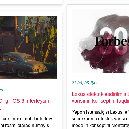
21:00, 05 Дек
кт
Lexus elektrikləşdirilmiş
OriginOS 6 interfeysini
varisinin konseptini təqd
i
Yapon istehsalçısı Lexus, ə
 yeni nəsil mobil interfeysi
superkarının elektrik varisi 
nı rəsmi olaraq nümayiş
modelin konseptini Montere