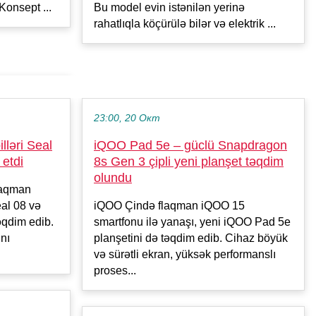
Konsept ...
Bu model evin istənilən yerinə
rahatlıqla köçürülə bilər və elektrik ...
23:00, 20 Окт
ləri Seal
iQOO Pad 5e – güclü Snapdragon
 etdi
8s Gen 3 çipli yeni planşet təqdim
olundu
laqman
al 08 və
iQOO Çində flaqman iQOO 15
əqdim edib.
smartfonu ilə yanaşı, yeni iQOO Pad 5e
ını
planşetini də təqdim edib. Cihaz böyük
və sürətli ekran, yüksək performanslı
proses...