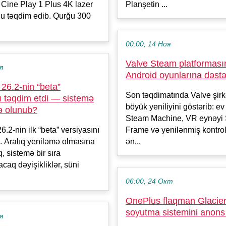
Cine Play 1 Plus 4K lazer
Planşetin ...
u təqdim edib. Qurğu 300
00:00, 14 Ноя
Valve Steam platformas
я
Android oyunlarına dəstə
26.2-nin “beta”
Son təqdimatında Valve şirkə
ı təqdim etdi — sistemə
böyük yeniliyini göstərib: e
ə olunub?
Steam Machine, VR eynəyi
.2-nin ilk “beta” versiyasını
Frame və yenilənmiş kontrol
. Aralıq yeniləmə olmasına
ən...
 sistemə bir sıra
caq dəyişikliklər, süni
06:00, 24 Окт
OnePlus flaqman Glacier
soyutma sistemini anons 
я