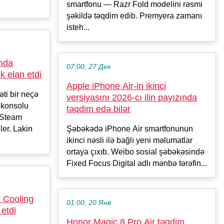
smartfonu — Razr Fold modelini rəsmi
şəkildə təqdim edib. Premyera zamanı
isteh...
ında
07:00, 27 Дек
k elan etdi
Apple iPhone Air-in ikinci
ti bir neçə
versiyasını 2026-cı ilin payızında
v konsolu
təqdim edə bilər
 Steam
ler. Lakin
Şəbəkədə iPhone Air smartfonunun
ikinci nəsli ilə bağlı yeni məlumatlar
ortaya çıxıb. Weibo sosial şəbəkəsində
Fixed Focus Digital adlı mənbə tərəfin...
 Cooling
01:00, 20 Янв
etdi
Honor Magic 8 Pro Air təqdim