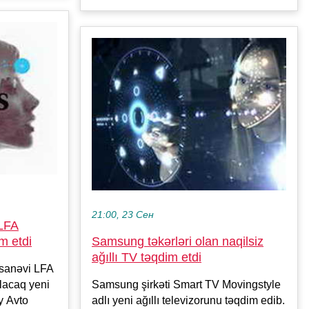
21:00, 23 Сен
 LFA
im etdi
Samsung təkərləri olan naqilsiz
ağıllı TV təqdim etdi
fsanəvi LFA
olacaq yeni
Samsung şirkəti Smart TV Movingstyle
y Avto
adlı yeni ağıllı televizorunu təqdim edib.