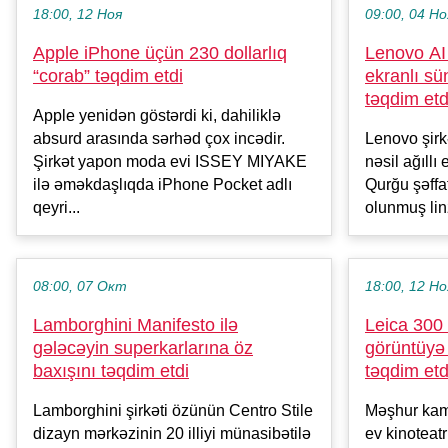
18:00, 12 Ноя
09:00, 04 Но
Apple iPhone üçün 230 dollarlıq
Lenovo AI
“corab” təqdim etdi
ekranlı sün
təqdim etd
Apple yenidən göstərdi ki, dahiliklə
absurd arasında sərhəd çox incədir.
Lenovo şirk
Şirkət yapon moda evi ISSEY MIYAKE
nəsil ağıllı
ilə əməkdaşlıqda iPhone Pocket adlı
Qurğu şəffaf
qeyri...
olunmuş linz
08:00, 07 Окт
18:00, 12 Но
Lamborghini Manifesto ilə
Leica 300
gələcəyin superkarlarına öz
görüntüyə 
baxışını təqdim etdi
təqdim etd
Lamborghini şirkəti özünün Centro Stile
Məşhur kame
dizayn mərkəzinin 20 illiyi münasibətilə
ev kinoteat