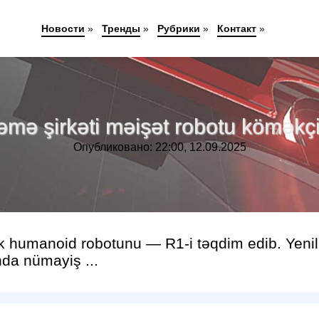
Новости
»
Тренды
»
Рубрики
»
Контакт
»
əmə şirkəti məişət robotu köməkçi
Опубликовано: 22:00, 12.09.2025
ilk humanoid robotunu — R1-i təqdim edib. Yenil
nda nümayiş ...