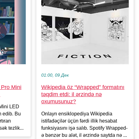
01:00, 09 Дек
Pro Mini
Wikipedia öz “Wrapped” formatını
i
təqdim etdi: il ərzində nə
oxumusunuz?
 Mini LED
m edib. Bu
Onlayn ensiklopediya Wikipedia
rtıran
istifadəçilər üçün fərdi illik hesabat
ək tezlik...
funksiyasını işə salıb. Spotify Wrapped-
ə bənzər bu alət, il ərzində saytda nə ...