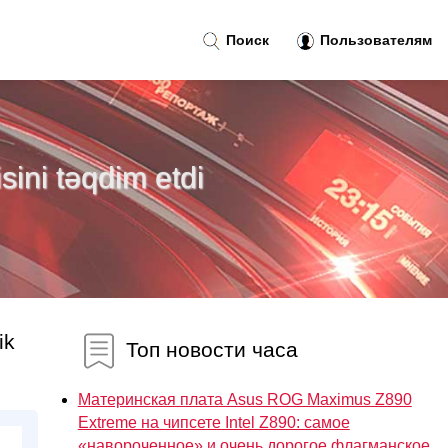
Поиск
Пользователям
sini təqdim etdi
ik
Топ новости часа
Материнская плата Asus ROG Maximus Z890
Extreme на чипсете Intel Z890: самое
«навороченное» и очень дорогое флагманское