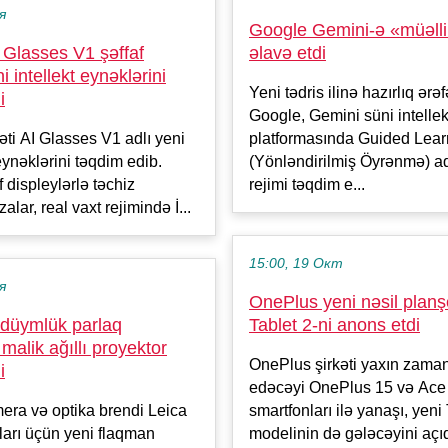
я
Google Gemini-ə «müəlli
 Glasses V1 şəffaf
əlavə etdi
i intellekt eynəklərini
Yeni tədris ilinə hazırlıq ərə
i
Google, Gemini süni intellek
əti AI Glasses V1 adlı yeni
platformasında Guided Lear
 eynəklərini təqdim edib.
(Yönləndirilmiş Öyrənmə) ad
 displeylərlə təchiz
rejimi təqdim e...
alar, real vaxt rejimində İ...
15:00, 19 Окт
я
OnePlus yeni nəsil planşe
 düymlük parlaq
Tablet 2-ni anons etdi
malik ağıllı proyektor
OnePlus şirkəti yaxın zama
i
edəcəyi OnePlus 15 və Ace
ra və optika brendi Leica
smartfonları ilə yanaşı, yeni
rları üçün yeni flaqman
modelinin də gələcəyini açıq