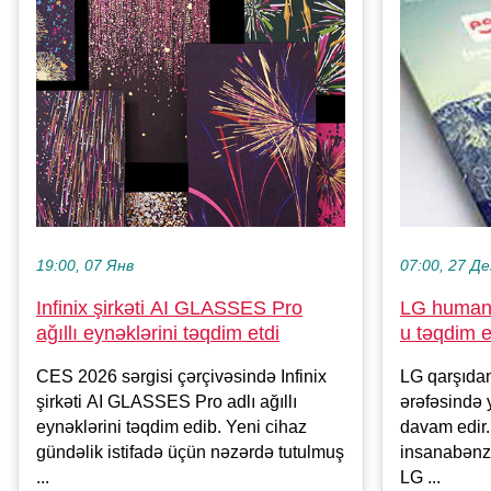
19:00, 07 Янв
07:00, 27 Де
Infinix şirkəti AI GLASSES Pro
LG humano
ağıllı eynəklərini təqdim etdi
u təqdim e
CES 2026 sərgisi çərçivəsində Infinix
LG qarşıda
şirkəti AI GLASSES Pro adlı ağıllı
ərəfəsində 
eynəklərini təqdim edib. Yeni cihaz
davam edir.
gündəlik istifadə üçün nəzərdə tutulmuş
insanabənz
...
LG ...