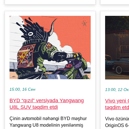
15:00, 16 Сен
13:00, 12 О
BYD “qızıl” versiyada Yangwang
Vivo yeni 
U8L SUV təqdim etdi
təqdim etd
Çinin avtomobil nəhəngi BYD məşhur
Vivo özünün
Yangwang U8 modelinin yenilənmiş
OriginOS 6-