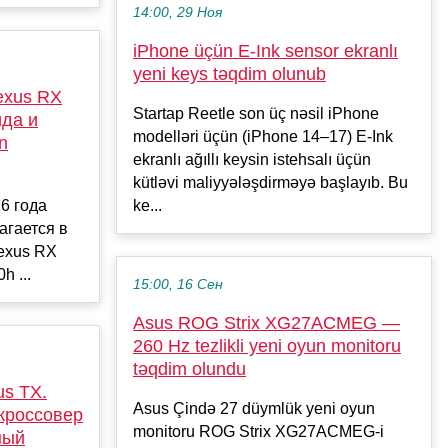
14:00, 29 Ноя
iPhone üçün E-Ink sensor ekranlı
yeni keys təqdim olunub
exus RX
Startap Reetle son üç nəsil iPhone
ида и
modelləri üçün (iPhone 14–17) E-Ink
n
ekranlı ağıllı keysin istehsalı üçün
и
kütləvi maliyyələşdirməyə başlayıb. Bu
6 года
ke...
агается в
exus RX
h ...
15:00, 16 Сен
Asus ROG Strix XG27ACMEG —
260 Hz tezlikli yeni oyun monitoru
təqdim olundu
us TX.
Asus Çində 27 düymlük yeni oyun
кроссовер
monitoru ROG Strix XG27ACMEG-i
ный