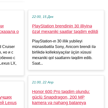
22:00, 15 Дек
ки
PlayStation brendinin 30 illiyinə
сказала о
özəl mexaniki saatlar təqdim edildi
PlayStation-ın 30 illik yubileyi
 Cruiser
münasibətilə Sony, Anicorn brendi ilə
 но и с
birlikdə kolleksiyaçılar üçün xüsusi
обенно с
mexaniki qol saatlarını təqdim edib.
Lexus LX,
Saat...
21:00, 22 Апр
Honor 600 Pro təqdim olundu:
лучших
güclü Snapdragon, 200 MP
ей Lexus
kamera və nəhəng batareya