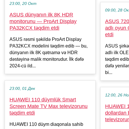
23:00, 20 Окт
09:00, 28 О
ASUS dünyanın ilk 8K HDR
monitorunu — ProArt Display
ASUS 720 
PA32KCX təqdim etdi
adlı oyun
etdi
ASUS rəsmi şəkildə ProArt Display
PA32KCX modelini təqdim edib — bu,
ASUS şirkət
dünyanın ilk 8K qətnamə və HDR
adlı ilk OL
dəstəyinə malik monitorudur. İlk dəfə
təqdim edi
2024-cü ild...
dəfə yenilə
bi...
23:00, 01 Дек
12:00, 26 Но
HUAWEI 110 düymlük Smart
Screen Mate TV Max televizorunu
HUAWEI 1
təqdim etdi
dollardan
televizoru
HUAWEI 110 düym diaqonala sahib