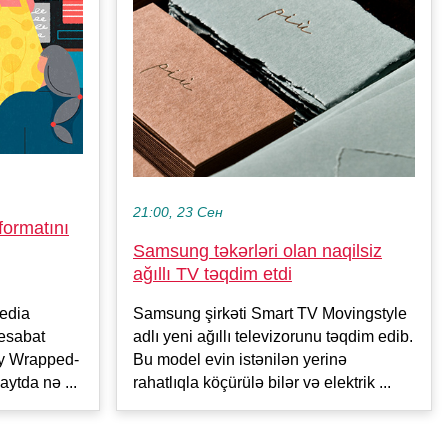
21:00, 23 Сен
formatını
Samsung təkərləri olan naqilsiz
ağıllı TV təqdim etdi
edia
Samsung şirkəti Smart TV Movingstyle
 hesabat
adlı yeni ağıllı televizorunu təqdim edib.
ify Wrapped-
Bu model evin istənilən yerinə
aytda nə ...
rahatlıqla köçürülə bilər və elektrik ...