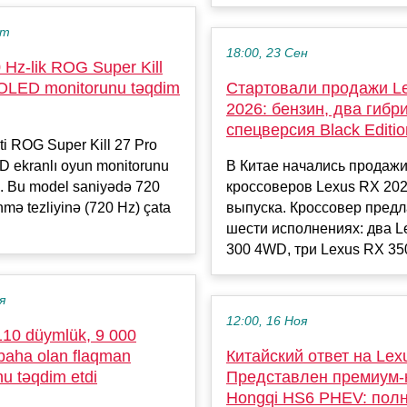
кт
18:00, 23 Сен
Hz-lik ROG Super Kill
 OLED monitorunu təqdim
Стартовали продажи L
2026: бензин, два гибр
спецверсия Black Editio
i ROG Super Kill 27 Pro
ED ekranlı oyun monitorunu
В Китае начались продаж
b. Bu model saniyədə 720
кроссоверов Lexus RX 202
nmə tezliyinə (720 Hz) çata
выпуска. Кроссовер предл
шести исполнениях: два L
300 4WD, три Lexus RX 350
я
12:00, 16 Ноя
10 düymlük, 9 000
 baha olan flaqman
Китайский ответ на Lex
nu təqdim etdi
Представлен премиум-
Hongqi HS6 PHEV: пол