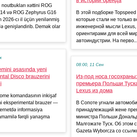
в истории бренда
noutbukları xəttini ROG
G14 və ROG Zephyrus G16
В этой подборке Topspeed
n 2026-cı il üçün yenilənmiş
которые стали не только 
ilə genişləndirib. Demək olar
инженерной мысли Lexus, 
ориентирами для всей ми
автоиндустрии. На перво..
к
08:00, 11 Сен
mini əsasında yeni
tal Disco brauzerini
Из-под носа госохраны
i
премьера Польши Туск
Lexus из дома
ome komandasının inkişaf
eni eksperimental brauzer —
В Сопоте угнали автомоби
ernetdə informasiya
принадлежащий жене пре
tamamilə fərqli yanaşma
министра Польши Дональд
Малгожате Туск. Об этом 
Gazeta Wyborcza со ссылкой