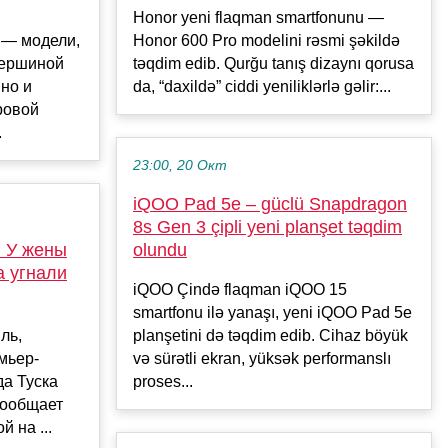
Honor yeni flaqman smartfonunu —
 — модели,
Honor 600 Pro modelini rəsmi şəkildə
вершиной
təqdim edib. Qurğu tanış dizaynı qorusa
но и
da, “daxildə” ciddi yeniliklərlə gəlir:...
ровой
.
23:00, 20 Окт
iQOO Pad 5e – güclü Snapdragon
8s Gen 3 çipli yeni planşet təqdim
: У жены
olundu
а угнали
iQOO Çində flaqman iQOO 15
smartfonu ilə yanaşı, yeni iQOO Pad 5e
ль,
planşetini də təqdim edib. Cihaz böyük
мьер-
və sürətli ekran, yüksək performanslı
а Туска
proses...
сообщает
 на ...