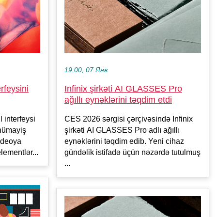
19:00, 07 Янв
rfeysini
Infinix şirkəti AI GLASSES Pro
ağıllı eynəklərini təqdim etdi
 interfeysi
CES 2026 sərgisi çərçivəsində Infinix
 nümayiş
şirkəti AI GLASSES Pro adlı ağıllı
videoya
eynəklərini təqdim edib. Yeni cihaz
lementlər...
gündəlik istifadə üçün nəzərdə tutulmuş
...