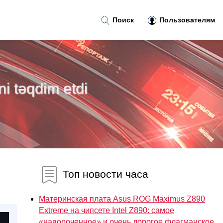
Поиск
Пользователям
ni təqdim etdi
Топ новости часа
Материнская плата Asus ROG Maximus Z890
Extreme на чипсете Intel Z890: самое
«навороченное» и очень дорогое флагманское