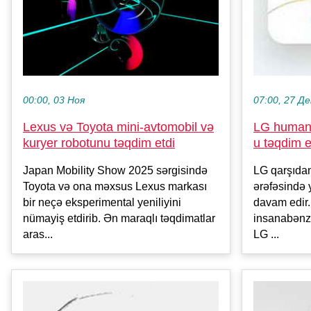
00:00, 03 Ноя
07:00, 27 Де
Lexus və Toyota mini-avtomobil və
LG humano
kuryer robotunu təqdim etdi
u təqdim e
Japan Mobility Show 2025 sərgisində
LG qarşıda
Toyota və ona məxsus Lexus markası
ərəfəsində 
bir neçə eksperimental yeniliyini
davam edir.
nümayiş etdirib. Ən maraqlı təqdimatlar
insanabənz
aras...
LG ...