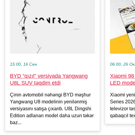
15:00, 16 Сен
06:00, 26 О
BYD “qızıl” versiyada Yangwang
Xiaomi 98
U8L SUV təqdim etdi
LED model
Çinin avtomobil nəhəngi BYD məşhur
Xiaomi yeni
Yangwang U8 modelinin yenilənmiş
Series 2026
versiyasını satışa çıxarıb. U8L Dingshi
televizor təs
Edition adlanan model daha uzun təkər
qabaqcıl tex
baz...