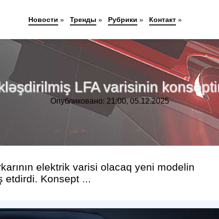
Новости
»
Тренды
»
Рубрики
»
Контакт
»
kləşdirilmiş LFA varisinin konsepti
Опубликовано: 21:00, 05.12.2025
arının elektrik varisi olacaq yeni modelin
etdirdi. Konsept ...