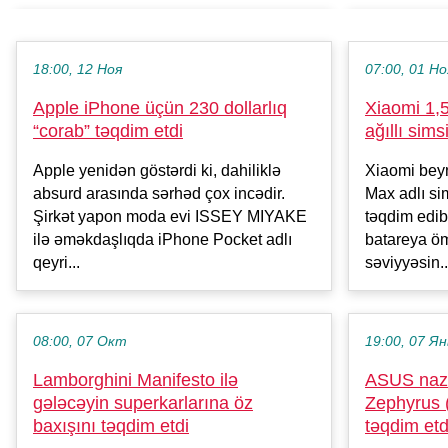
18:00, 12 Ноя
07:00, 01 Но
Apple iPhone üçün 230 dollarlıq
Xiaomi 1,5
“corab” təqdim etdi
ağıllı sim
Apple yenidən göstərdi ki, dahiliklə
Xiaomi beyn
absurd arasında sərhəd çox incədir.
Max adlı si
Şirkət yapon moda evi ISSEY MIYAKE
təqdim edi
ilə əməkdaşlıqda iPhone Pocket adlı
batareya öm
qeyri...
səviyyəsin..
08:00, 07 Окт
19:00, 07 Ян
Lamborghini Manifesto ilə
ASUS naz
gələcəyin superkarlarına öz
Zephyrus 
baxışını təqdim etdi
təqdim etd