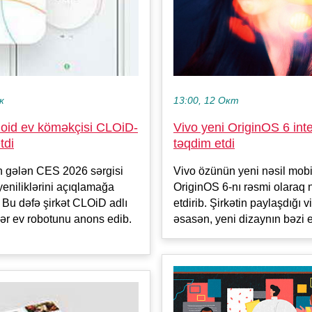
13:00, 12 Окт
к
Vivo yeni OriginOS 6 inte
id ev köməkçisi CLOiD-
təqdim etdi
tdi
Vivo özünün yeni nəsil mobil
n gələn CES 2026 sərgisi
OriginOS 6-nı rəsmi olaraq
yeniliklərini açıqlamağa
etdirib. Şirkətin paylaşdığı 
 Bu dəfə şirkət CLOiD adlı
əsasən, yeni dizaynın bəzi e
ər ev robotunu anons edib.