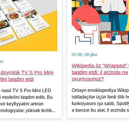
01:00, 09 Дек
кт
Wikipedia öz “Wrapped” 
təqdim etdi: il ərzində nə
 düymlük TV S Pro Mini
oxumusunuz?
ini təqdim etdi
Onlayn ensiklopediya Wikip
 nəsil TV S Pro Mini LED
istifadəçilər üçün fərdi illik
 modelini təqdim edib. Bu
funksiyasını işə salıb. Spot
vir keyfiyyətini artıran
ə bənzər bu alət, il ərzində s
nologiyalar, yüksək tezlik...