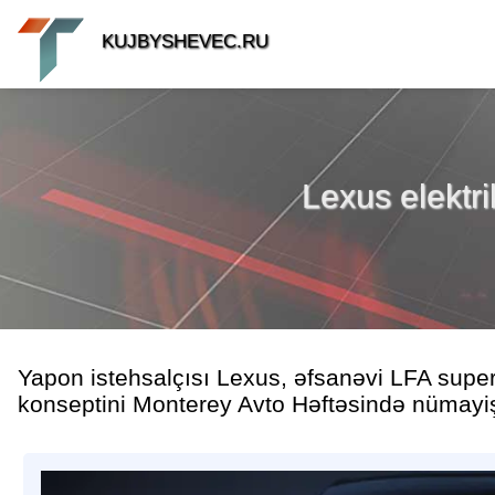
KUJBYSHEVEC.RU
Lexus elektri
Yapon istehsalçısı Lexus, əfsanəvi LFA superk
konseptini Monterey Avto Həftəsində nümayiş 