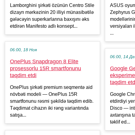
Lamborghini şirkəti özünün Centro Stile
ASUS oyun 
dizayn mərkəzinin 20 illiyi münasibətilə
Zephyrus 
gələcəyin superkarlarına baxışını əks
modellərini
etdirən Manifesto adlı konsept...
versiyaları 
...
06:00, 18 Ноя
06:00, 14 Де
OnePlus Snapdragon 8 Elite
prosessorlu 15R smartfonunu
Google Ge
təqdim etdi
eksperimen
təqdim etd
OnePlus şirkəti premium seqmentə aid
növbəti modeli — OnePlus 15R
Google Chr
smartfonunu rəsmi şəkildə təqdim edib.
etdirdiyi y
Təqdimat cihazın iki rəng variantında
Disco — int
satışa...
axtarışına 
təklif ed...