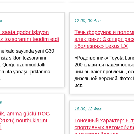
я
12:00, 09 Авг
 saata qədər işləyən
Течь форсунок и полом
siz tozsoranını təqdim etdi
электрики: Эксперт рас
«болезнях» Lexus LX
əlxalq saytında yeni G30
msiz siklon tozsoranını
«Родственник» Toyota Land
b. Qurğu uzunmüddətli
200 славится надёжностью,
rü ilə yanaşı, çirklənmə
ним бывают проблемы, ос
.
дизельной версией. Фото: 
ист...
в
18:00, 12 Фев
ik, amma güclü ROG
(2026) noutbuklarını
Гоночный характер: 6 
i
спортивных автомобил