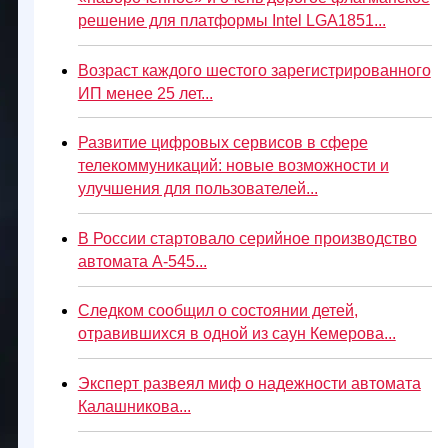
решение для платформы Intel LGA1851...
Возраст каждого шестого зарегистрированного
ИП менее 25 лет...
Развитие цифровых сервисов в сфере
телекоммуникаций: новые возможности и
улучшения для пользователей...
В России стартовало серийное производство
автомата А-545...
Следком сообщил о состоянии детей,
отравившихся в одной из саун Кемерова...
Эксперт развеял миф о надежности автомата
Калашникова...