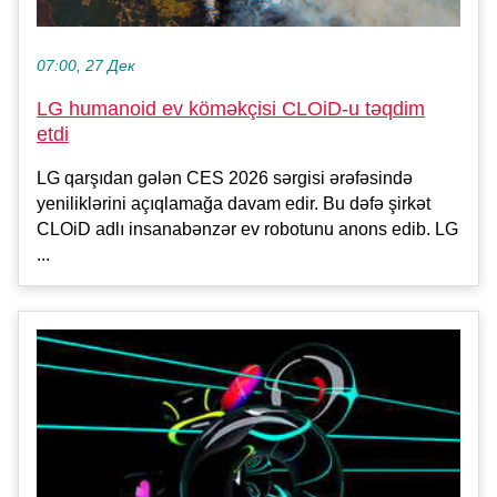
07:00, 27 Дек
LG humanoid ev köməkçisi CLOiD-u təqdim
etdi
LG qarşıdan gələn CES 2026 sərgisi ərəfəsində
yeniliklərini açıqlamağa davam edir. Bu dəfə şirkət
CLOiD adlı insanabənzər ev robotunu anons edib. LG
...