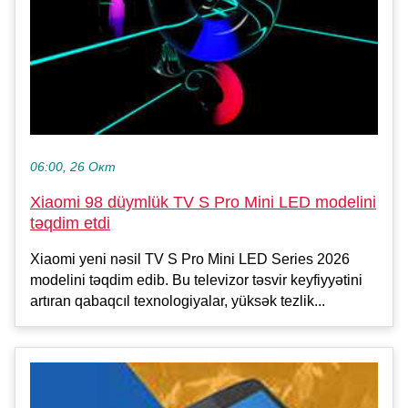
06:00, 26 Окт
Xiaomi 98 düymlük TV S Pro Mini LED modelini
təqdim etdi
Xiaomi yeni nəsil TV S Pro Mini LED Series 2026
modelini təqdim edib. Bu televizor təsvir keyfiyyətini
artıran qabaqcıl texnologiyalar, yüksək tezlik...