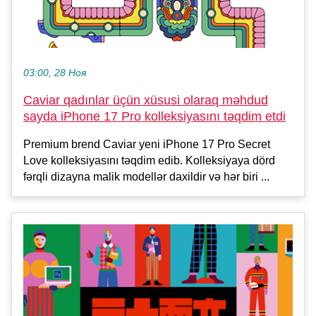
03:00, 28 Ноя
Caviar qadınlar üçün xüsusi olaraq məhdud
sayda iPhone 17 Pro kolleksiyasını təqdim etdi
Premium brend Caviar yeni iPhone 17 Pro Secret
Love kolleksiyasını təqdim edib. Kolleksiyaya dörd
fərqli dizayna malik modellər daxildir və hər biri ...