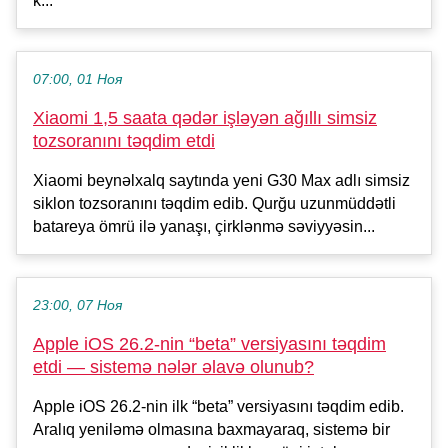
k...
07:00, 01 Ноя
Xiaomi 1,5 saata qədər işləyən ağıllı simsiz
tozsoranını təqdim etdi
Xiaomi beynəlxalq saytında yeni G30 Max adlı simsiz
siklon tozsoranını təqdim edib. Qurğu uzunmüddətli
batareya ömrü ilə yanaşı, çirklənmə səviyyəsin...
23:00, 07 Ноя
Apple iOS 26.2-nin “beta” versiyasını təqdim
etdi — sistemə nələr əlavə olunub?
Apple iOS 26.2-nin ilk “beta” versiyasını təqdim edib.
Aralıq yeniləmə olmasına baxmayaraq, sistemə bir