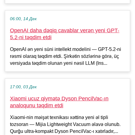
06:00, 14 Дек
OpenAI daha dəqiq cavablar verən yeni GPT-
5.2-ni təqdim etdi
OpenAI ən yeni süni intellekt modelini — GPT-5.2-ni
rəsmi olaraq təqdim etdi. Şirkətin sözlərinə görə, üç
versiyada təqdim olunan yeni nəsil LLM (Ins...
17:00, 03 Дек
Xiaomi ucuz qiymətə Dyson PencilVac-ın
analoqunu təqdim etdi
Xiaomi-nin məişət texnikası xəttinə yeni əl tipli
tozsoran — Mijia Lightweight Vacuum əlavə olunub.
Qurğu ultra-kompakt Dyson PencilVac-ı xatırladır,...