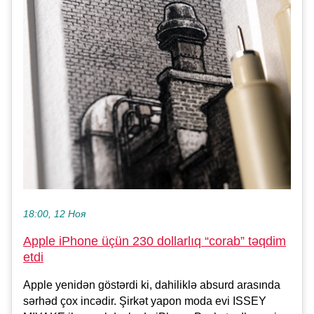
18:00, 12 Ноя
Apple iPhone üçün 230 dollarlıq “corab” təqdim
etdi
Apple yenidən göstərdi ki, dahiliklə absurd arasında
sərhəd çox incədir. Şirkət yapon moda evi ISSEY