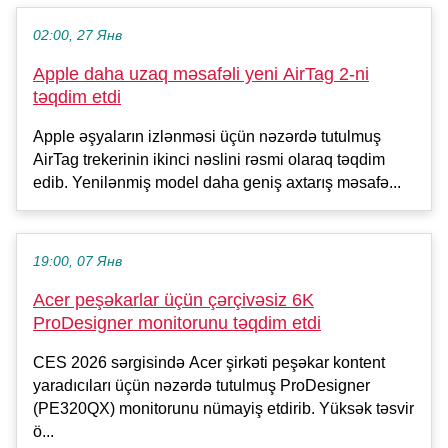
02:00, 27 Янв
Apple daha uzaq məsafəli yeni AirTag 2-ni
təqdim etdi
Apple əşyaların izlənməsi üçün nəzərdə tutulmuş
AirTag trekerinin ikinci nəslini rəsmi olaraq təqdim
edib. Yenilənmiş model daha geniş axtarış məsafə...
19:00, 07 Янв
Acer peşəkarlar üçün çərçivəsiz 6K
ProDesigner monitorunu təqdim etdi
CES 2026 sərgisində Acer şirkəti peşəkar kontent
yaradıcıları üçün nəzərdə tutulmuş ProDesigner
(PE320QX) monitorunu nümayiş etdirib. Yüksək təsvir
ö...