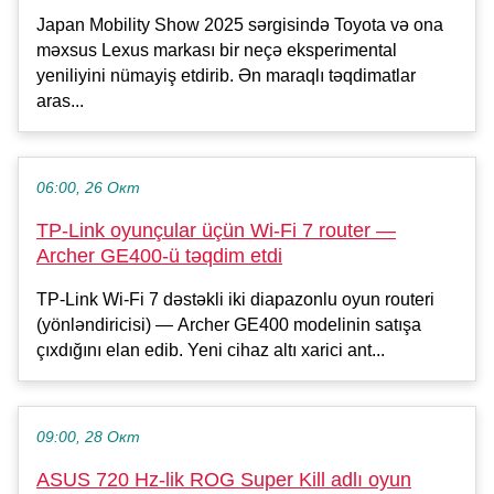
Japan Mobility Show 2025 sərgisində Toyota və ona
məxsus Lexus markası bir neçə eksperimental
yeniliyini nümayiş etdirib. Ən maraqlı təqdimatlar
aras...
06:00, 26 Окт
TP-Link oyunçular üçün Wi-Fi 7 router —
Archer GE400-ü təqdim etdi
TP-Link Wi-Fi 7 dəstəkli iki diapazonlu oyun routeri
(yönləndiricisi) — Archer GE400 modelinin satışa
çıxdığını elan edib. Yeni cihaz altı xarici ant...
09:00, 28 Окт
ASUS 720 Hz-lik ROG Super Kill adlı oyun