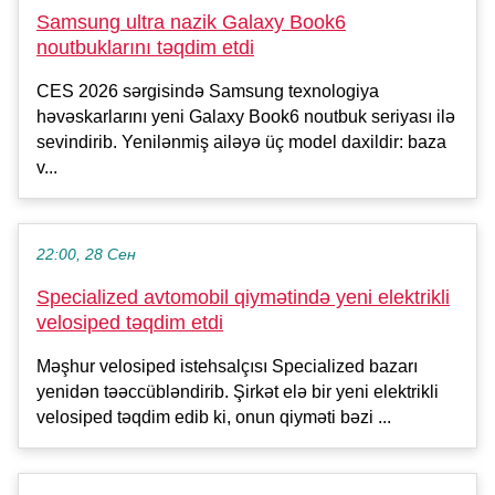
Samsung ultra nazik Galaxy Book6
noutbuklarını təqdim etdi
CES 2026 sərgisində Samsung texnologiya
həvəskarlarını yeni Galaxy Book6 noutbuk seriyası ilə
sevindirib. Yenilənmiş ailəyə üç model daxildir: baza
v...
22:00, 28 Сен
Specialized avtomobil qiymətində yeni elektrikli
velosiped təqdim etdi
Məşhur velosiped istehsalçısı Specialized bazarı
yenidən təəccübləndirib. Şirkət elə bir yeni elektrikli
velosiped təqdim edib ki, onun qiyməti bəzi ...