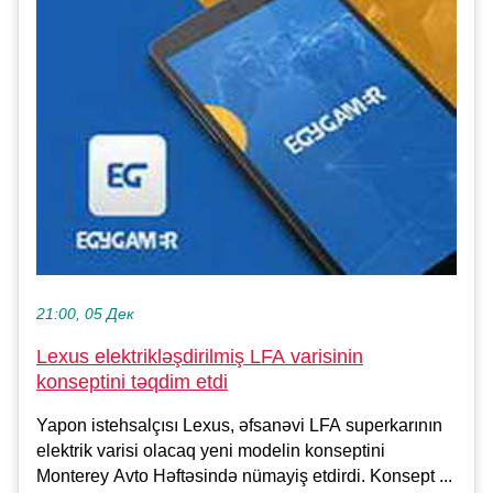
21:00, 05 Дек
Lexus elektrikləşdirilmiş LFA varisinin
konseptini təqdim etdi
Yapon istehsalçısı Lexus, əfsanəvi LFA superkarının
elektrik varisi olacaq yeni modelin konseptini
Monterey Avto Həftəsində nümayiş etdirdi. Konsept ...