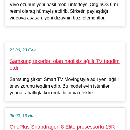
Vivo özünün yeni nəsil mobil interfeysi OriginOS 6-nı
rəsmi olaraq nümayiş etdirib. Şirkətin paylaşdığı
videoya əsasən, yeni dizaynın bəzi elementlər...
21:00, 23 Сен
Samsung təkərləri olan naqilsiz ağıllı TV təqdim
etdi
Samsung şirkəti Smart TV Movingstyle adlı yeni ağıllı
televizorunu təqdim edib. Bu model evin istənilən
yerinə rahatlıqla köçürülə bilər və elektrik ...
06:00, 18 Ноя
OnePlus Snapdragon 8 Elite prosessorlu 15R