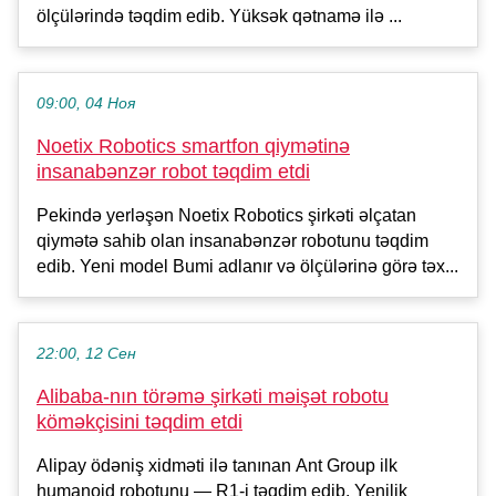
ölçülərində təqdim edib. Yüksək qətnamə ilə ...
09:00, 04 Ноя
Noetix Robotics smartfon qiymətinə
insanabənzər robot təqdim etdi
Pekində yerləşən Noetix Robotics şirkəti əlçatan
qiymətə sahib olan insanabənzər robotunu təqdim
edib. Yeni model Bumi adlanır və ölçülərinə görə təx...
22:00, 12 Сен
Alibaba-nın törəmə şirkəti məişət robotu
köməkçisini təqdim etdi
Alipay ödəniş xidməti ilə tanınan Ant Group ilk
humanoid robotunu — R1-i təqdim edib. Yenilik