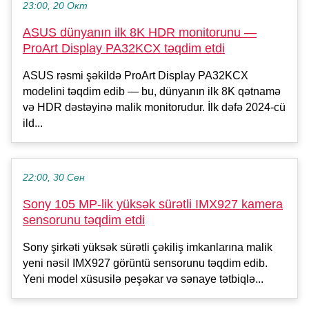
23:00, 20 Окт
ASUS dünyanın ilk 8K HDR monitorunu —
ProArt Display PA32KCX təqdim etdi
ASUS rəsmi şəkildə ProArt Display PA32KCX
modelini təqdim edib — bu, dünyanın ilk 8K qətnamə
və HDR dəstəyinə malik monitorudur. İlk dəfə 2024-cü
ild...
22:00, 30 Сен
Sony 105 MP-lik yüksək sürətli IMX927 kamera
sensorunu təqdim etdi
Sony şirkəti yüksək sürətli çəkiliş imkanlarına malik
yeni nəsil IMX927 görüntü sensorunu təqdim edib.
Yeni model xüsusilə peşəkar və sənaye tətbiqlə...