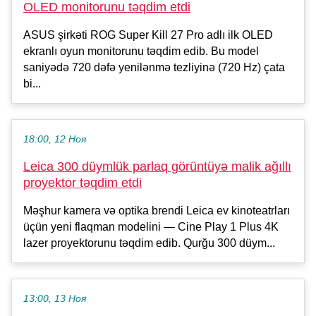
OLED monitorunu təqdim etdi
ASUS şirkəti ROG Super Kill 27 Pro adlı ilk OLED
ekranlı oyun monitorunu təqdim edib. Bu model
saniyədə 720 dəfə yenilənmə tezliyinə (720 Hz) çata
bi...
18:00, 12 Ноя
Leica 300 düymlük parlaq görüntüyə malik ağıllı
proyektor təqdim etdi
Məşhur kamera və optika brendi Leica ev kinoteatrları
üçün yeni flaqman modelini — Cine Play 1 Plus 4K
lazer proyektorunu təqdim edib. Qurğu 300 düym...
13:00, 13 Ноя