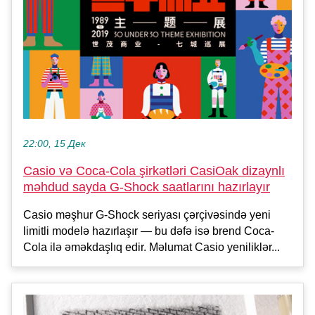
22:00, 15 Дек
Casio və Coca-Cola şirkətləri CasiOak dizaynlı
məhdud sayda G-Shock saatlarını hazırlayır
Casio məşhur G-Shock seriyası çərçivəsində yeni
limitli modelə hazırlaşır — bu dəfə isə brend Coca-
Cola ilə əməkdaşlıq edir. Məlumat Casio yeniliklər...