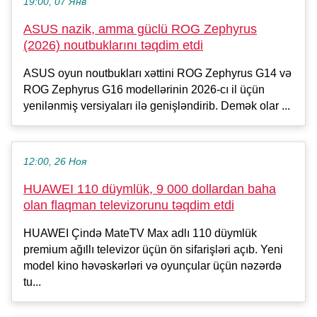
19:00, 07 Янв
ASUS nazik, amma güclü ROG Zephyrus
(2026) noutbuklarını təqdim etdi
ASUS oyun noutbukları xəttini ROG Zephyrus G14 və
ROG Zephyrus G16 modellərinin 2026-cı il üçün
yenilənmiş versiyaları ilə genişləndirib. Demək olar ...
12:00, 26 Ноя
HUAWEI 110 düymlük, 9 000 dollardan baha
olan flaqman televizorunu təqdim etdi
HUAWEI Çində MateTV Max adlı 110 düymlük
premium ağıllı televizor üçün ön sifarişləri açıb. Yeni
model kino həvəskərləri və oyunçular üçün nəzərdə
tu...