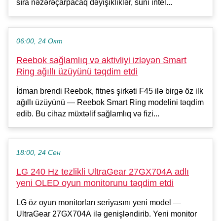
sıra nəzərəçarpacaq dəyişikliklər, süni intel...
06:00, 24 Окт
Reebok sağlamlıq və aktivliyi izləyən Smart
Ring ağıllı üzüyünü təqdim etdi
İdman brendi Reebok, fitnes şirkəti F45 ilə birgə öz ilk
ağıllı üzüyünü — Reebok Smart Ring modelini təqdim
edib. Bu cihaz müxtəlif sağlamlıq və fizi...
18:00, 24 Сен
LG 240 Hz tezlikli UltraGear 27GX704A adlı
yeni OLED oyun monitorunu təqdim etdi
LG öz oyun monitorları seriyasını yeni model —
UltraGear 27GX704A ilə genişləndirib. Yeni monitor