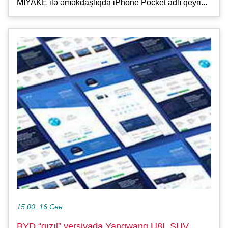
MIYAKE ilə əməkdaşlıqda iPhone Pocket adlı qeyri...
15:00, 16 Сен
BYD “qızıl” versiyada Yangwang U8L SUV