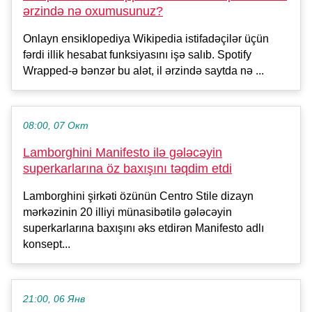
ərzində nə oxumusunuz?
Onlayn ensiklopediya Wikipedia istifadəçilər üçün
fərdi illik hesabat funksiyasını işə salıb. Spotify
Wrapped-ə bənzər bu alət, il ərzində saytda nə ...
08:00, 07 Окт
Lamborghini Manifesto ilə gələcəyin
superkarlarına öz baxışını təqdim etdi
Lamborghini şirkəti özünün Centro Stile dizayn
mərkəzinin 20 illiyi münasibətilə gələcəyin
superkarlarına baxışını əks etdirən Manifesto adlı
konsept...
21:00, 06 Янв