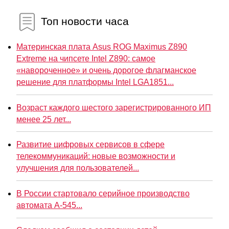
Топ новости часа
Материнская плата Asus ROG Maximus Z890
Extreme на чипсете Intel Z890: самое
«навороченное» и очень дорогое флагманское
решение для платформы Intel LGA1851...
Возраст каждого шестого зарегистрированного ИП
менее 25 лет...
Развитие цифровых сервисов в сфере
телекоммуникаций: новые возможности и
улучшения для пользователей...
В России стартовало серийное производство
автомата А-545...