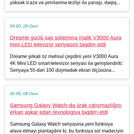
yüksək icazə və yenilənmə tezliyi ilə yanaşı, dəqiq...
09:00, 28 Окт
Dreame güclü səs sisteminə malik V3000 Aura
mini-LED televizor seriyasını təqdim etdi
Dreame şirkəti öz məhsul çeşidini yeni V3000 Aura
4K Mini LED smart-televizor seriyası ilə genişləndirib.
Seriyaya 55-dən 100 düymədək ekran ölçüsünə...
05:00, 08 Окт
Samsung Galaxy Watch-da ürək çatışmazlığını
erkən aşkar edən texnologiya təqdim etdi
Samsung Galaxy Watch seriyasına yeni funksiya
əlavə etməyi planlaşdırır ki, bu funksiya sol mədəciyin