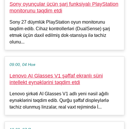
Sony oyunçular üçün şarj funksiyalı PlayStation
monitorunu təqdim etdi
Sony 27 düymlük PlayStation oyun monitorunu
təqdim edib. Cihaz kontrollerləri (DualSense) şarj
etmək üçün daxil edilmiş dok-stansiya ilə təchiz
olunu...
09:00, 04 Ноя
Lenovo AI Glasses V1 şəffaf ekranlı süni
intellekt eynəklərini təqdim etdi
Lenovo şirkəti AI Glasses V1 adlı yeni nəsil ağıllı
eynəklərini təqdim edib. Qurğu şəffaf displeylərlə
təchiz olunmuş linzalar, real vaxt rejimində İ...