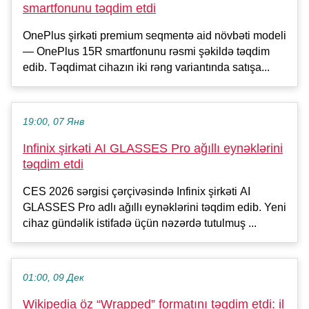
smartfonunu təqdim etdi
OnePlus şirkəti premium seqmentə aid növbəti modeli
— OnePlus 15R smartfonunu rəsmi şəkildə təqdim
edib. Təqdimat cihazın iki rəng variantında satışa...
19:00, 07 Янв
Infinix şirkəti AI GLASSES Pro ağıllı eynəklərini
təqdim etdi
CES 2026 sərgisi çərçivəsində Infinix şirkəti AI
GLASSES Pro adlı ağıllı eynəklərini təqdim edib. Yeni
cihaz gündəlik istifadə üçün nəzərdə tutulmuş ...
01:00, 09 Дек
Wikipedia öz “Wrapped” formatını təqdim etdi: il