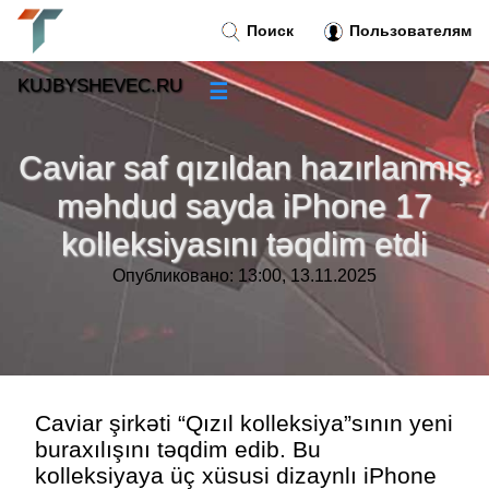
Поиск
Пользователям
KUJBYSHEVEC.RU
☰
Новости
»
Caviar saf qızıldan hazırlanmış
Тренды новостей
»
məhdud sayda iPhone 17
kolleksiyasını təqdim etdi
Рубрики
»
Опубликовано: 13:00, 13.11.2025
Правила
»
Контакт
»
Caviar şirkəti “Qızıl kolleksiya”sının yeni
buraxılışını təqdim edib. Bu
kolleksiyaya üç xüsusi dizaynlı iPhone