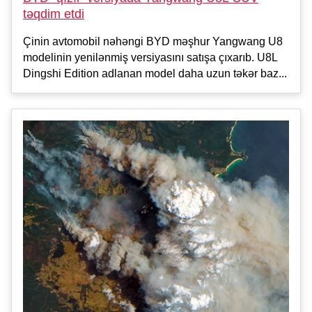
təqdim etdi
Çinin avtomobil nəhəngi BYD məşhur Yangwang U8
modelinin yenilənmiş versiyasını satışa çıxarıb. U8L
Dingshi Edition adlanan model daha uzun təkər baz...