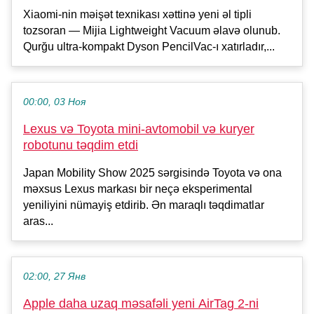
Xiaomi-nin məişət texnikası xəttinə yeni əl tipli
tozsoran — Mijia Lightweight Vacuum əlavə olunub.
Qurğu ultra-kompakt Dyson PencilVac-ı xatırladır,...
00:00, 03 Ноя
Lexus və Toyota mini-avtomobil və kuryer
robotunu təqdim etdi
Japan Mobility Show 2025 sərgisində Toyota və ona
məxsus Lexus markası bir neçə eksperimental
yeniliyini nümayiş etdirib. Ən maraqlı təqdimatlar
aras...
02:00, 27 Янв
Apple daha uzaq məsafəli yeni AirTag 2-ni