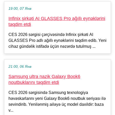
19:00, 07 Янв
Infinix şirkəti AI GLASSES Pro ağıllı eynəklərini
təqdim etdi
CES 2026 sərgisi çərçivəsində Infinix şirkəti AI
GLASSES Pro adlı ağıllı eynəklərini təqdim edib. Yeni
cihaz gündəlik istifadə üçün nəzərdə tutulmuş ...
21:00, 06 Янв
Samsung ultra nazik Galaxy Book6
noutbuklarını təqdim etdi
CES 2026 sərgisində Samsung texnologiya
həvəskarlarını yeni Galaxy Book6 noutbuk seriyası ilə
sevindirib. Yenilənmiş ailəyə üç model daxildir: baza
v...