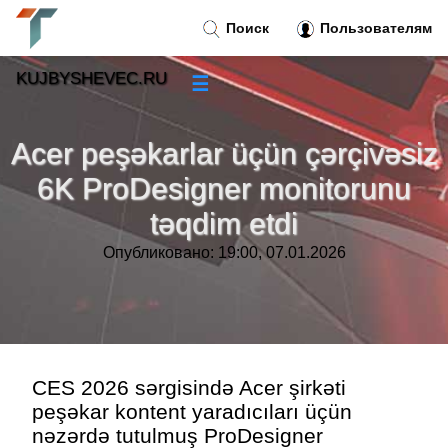
Поиск
Пользователям
KUJBYSHEVEC.RU
☰
Новости
»
Acer peşəkarlar üçün çərçivəsiz
Тренды новостей
»
6K ProDesigner monitorunu
təqdim etdi
Рубрики
»
Опубликовано: 19:00, 07.01.2026
Правила
»
Контакт
»
CES 2026 sərgisində Acer şirkəti
peşəkar kontent yaradıcıları üçün
nəzərdə tutulmuş ProDesigner