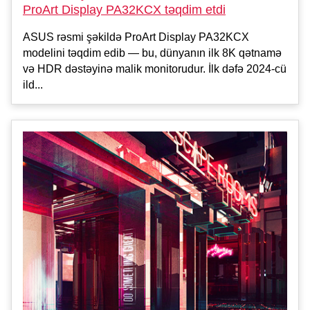
ProArt Display PA32KCX təqdim etdi
ASUS rəsmi şəkildə ProArt Display PA32KCX
modelini təqdim edib — bu, dünyanın ilk 8K qətnamə
və HDR dəstəyinə malik monitorudur. İlk dəfə 2024-cü
ild...