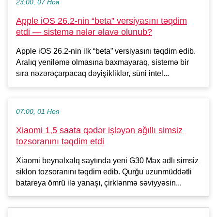
23:00, 07 Ноя
Apple iOS 26.2-nin “beta” versiyasını təqdim
etdi — sistemə nələr əlavə olunub?
Apple iOS 26.2-nin ilk “beta” versiyasını təqdim edib.
Aralıq yeniləmə olmasına baxmayaraq, sistemə bir
sıra nəzərəçarpacaq dəyişikliklər, süni intel...
07:00, 01 Ноя
Xiaomi 1,5 saata qədər işləyən ağıllı simsiz
tozsoranını təqdim etdi
Xiaomi beynəlxalq saytında yeni G30 Max adlı simsiz
siklon tozsoranını təqdim edib. Qurğu uzunmüddətli
batareya ömrü ilə yanaşı, çirklənmə səviyyəsin...