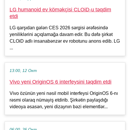
LG humanoid ev köməkçisi CLOiD-u təqdim
etdi
LG qarşıdan gələn CES 2026 sərgisi ərəfəsində
yeniliklərini açıqlamağa davam edir. Bu dəfə şirkət
CLOiD adlı insanabənzər ev robotunu anons edib. LG
...
13:00, 12 Окт
Vivo yeni OriginOS 6 interfeysini təqdim etdi
Vivo özünün yeni nəsil mobil interfeysi OriginOS 6-nı
rəsmi olaraq nümayiş etdirib. Şirkətin paylaşdığı
videoya əsasən, yeni dizaynın bəzi elementlər...
06:00, 26 Окт