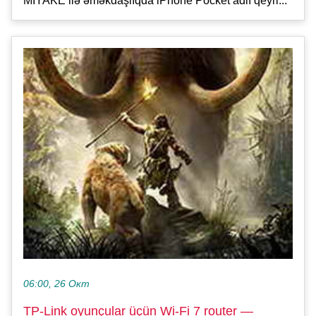
MIYAKE ilə əməkdaşlıqda iPhone Pocket adlı qeyri...
06:00, 26 Окт
TP-Link oyunçular üçün Wi-Fi 7 router —