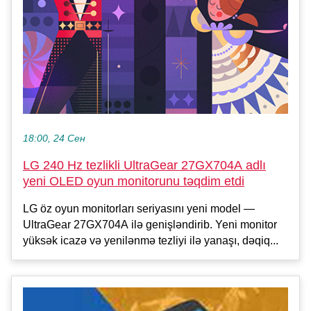
18:00, 24 Сен
LG 240 Hz tezlikli UltraGear 27GX704A adlı
yeni OLED oyun monitorunu təqdim etdi
LG öz oyun monitorları seriyasını yeni model —
UltraGear 27GX704A ilə genişləndirib. Yeni monitor
yüksək icazə və yenilənmə tezliyi ilə yanaşı, dəqiq...