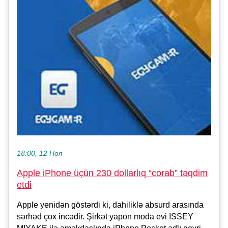
18:00, 12 Ноя
Apple iPhone üçün 230 dollarlıq “corab” təqdim
etdi
Apple yenidən göstərdi ki, dahiliklə absurd arasında
sərhəd çox incədir. Şirkət yapon moda evi ISSEY