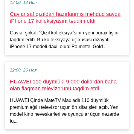
13:00, 13 Ноя
Caviar saf qızıldan hazırlanmış məhdud sayda
iPhone 17 kolleksiyasını təqdim etdi
Caviar şirkəti “Qızıl kolleksiya”sının yeni buraxılışını
təqdim edib. Bu kolleksiyaya üç xüsusi dizaynlı
iPhone 17 modeli daxil olub: Palmette, Gold ...
12:00, 26 Ноя
HUAWEI 110 düymlük, 9 000 dollardan baha
olan flaqman televizorunu təqdim etdi
HUAWEI Çində MateTV Max adlı 110 düymlük
premium ağıllı televizor üçün ön sifarişləri açıb. Yeni
model kino həvəskərləri və oyunçular üçün nəzərdə
tu...