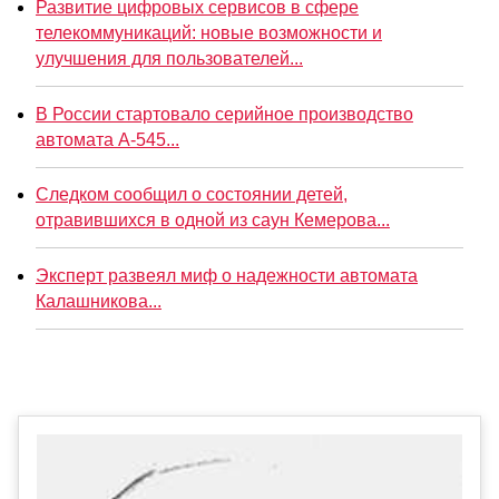
Развитие цифровых сервисов в сфере
телекоммуникаций: новые возможности и
улучшения для пользователей...
В России стартовало серийное производство
автомата А-545...
Следком сообщил о состоянии детей,
отравившихся в одной из саун Кемерова...
Эксперт развеял миф о надежности автомата
Калашникова...