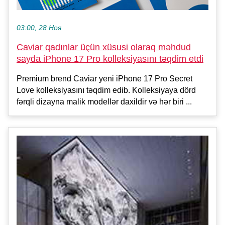
03:00, 28 Ноя
Caviar qadınlar üçün xüsusi olaraq məhdud
sayda iPhone 17 Pro kolleksiyasını təqdim etdi
Premium brend Caviar yeni iPhone 17 Pro Secret
Love kolleksiyasını təqdim edib. Kolleksiyaya dörd
fərqli dizayna malik modellər daxildir və hər biri ...