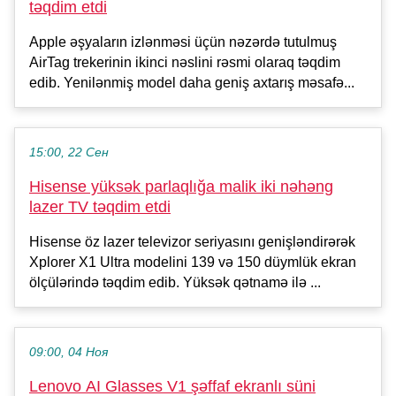
təqdim etdi
Apple əşyaların izlənməsi üçün nəzərdə tutulmuş
AirTag trekerinin ikinci nəslini rəsmi olaraq təqdim
edib. Yenilənmiş model daha geniş axtarış məsafə...
15:00, 22 Сен
Hisense yüksək parlaqlığa malik iki nəhəng
lazer TV təqdim etdi
Hisense öz lazer televizor seriyasını genişləndirərək
Xplorer X1 Ultra modelini 139 və 150 düymlük ekran
ölçülərində təqdim edib. Yüksək qətnamə ilə ...
09:00, 04 Ноя
Lenovo AI Glasses V1 şəffaf ekranlı süni