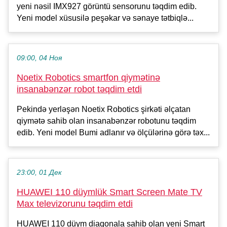
yeni nəsil IMX927 görüntü sensorunu təqdim edib.
Yeni model xüsusilə peşəkar və sənaye tətbiqlə...
09:00, 04 Ноя
Noetix Robotics smartfon qiymətinə
insanabənzər robot təqdim etdi
Pekində yerləşən Noetix Robotics şirkəti əlçatan
qiymətə sahib olan insanabənzər robotunu təqdim
edib. Yeni model Bumi adlanır və ölçülərinə görə təx...
23:00, 01 Дек
HUAWEI 110 düymlük Smart Screen Mate TV
Max televizorunu təqdim etdi
HUAWEI 110 düym diaqonala sahib olan yeni Smart