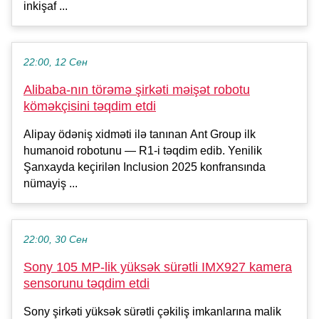
inkişaf ...
22:00, 12 Сен
Alibaba-nın törəmə şirkəti məişət robotu
köməkçisini təqdim etdi
Alipay ödəniş xidməti ilə tanınan Ant Group ilk
humanoid robotunu — R1-i təqdim edib. Yenilik
Şanxayda keçirilən Inclusion 2025 konfransında
nümayiş ...
22:00, 30 Сен
Sony 105 MP-lik yüksək sürətli IMX927 kamera
sensorunu təqdim etdi
Sony şirkəti yüksək sürətli çəkiliş imkanlarına malik