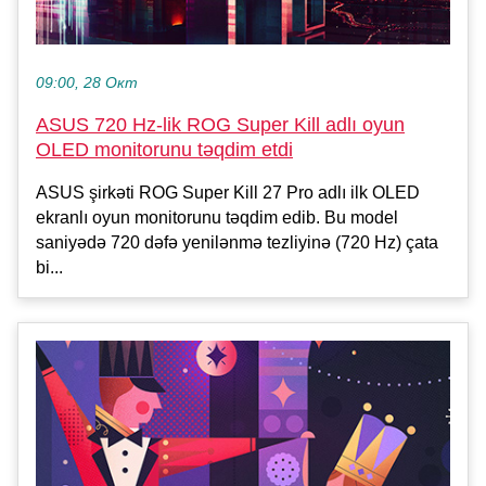
09:00, 28 Окт
ASUS 720 Hz-lik ROG Super Kill adlı oyun
OLED monitorunu təqdim etdi
ASUS şirkəti ROG Super Kill 27 Pro adlı ilk OLED
ekranlı oyun monitorunu təqdim edib. Bu model
saniyədə 720 dəfə yenilənmə tezliyinə (720 Hz) çata
bi...