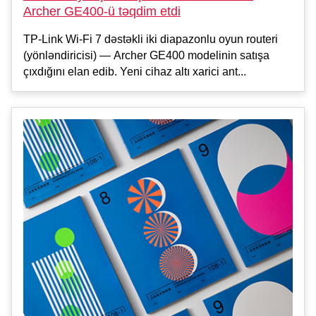
Archer GE400-ü təqdim etdi
TP-Link Wi-Fi 7 dəstəkli iki diapazonlu oyun routeri
(yönləndiricisi) — Archer GE400 modelinin satışa
çıxdığını elan edib. Yeni cihaz altı xarici ant...