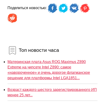
Поделиться новостью:
Топ новости часа
Материнская плата Asus ROG Maximus Z890
Extreme на чипсете Intel Z890: самое
«навороченное» и очень дорогое флагманское
решение для платформы Intel LGA1851...
Возраст каждого шестого зарегистрированного ИП
менее 25 лет...