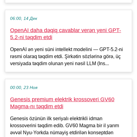
06:00, 14 Дек
OpenAI daha dəqiq cavablar verən yeni GPT-
5.2-ni təqdim etdi
OpenAI ən yeni süni intellekt modelini — GPT-5.2-ni
rəsmi olaraq təqdim etdi. Şirkətin sözlərinə görə, üç
versiyada təqdim olunan yeni nəsil LLM (Ins...
00:00, 23 Ноя
Genesis premium elektrik krossoveri GV60
Magma-nı təqdim etdi
Genesis özünün ilk seriyalı elektrikli idman
krossoverini təqdim edib. GV60 Magma bir il yarım
əvvəl Nyu-Yorkda nümayiş etdirilən konseptdən