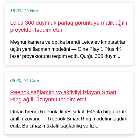
18:00, 12 Ноя
Leica 300 düymlük parlaq görüntüyə malik ağıllı
proyektor təqdim etdi
Məşhur kamera və optika brendi Leica ev kinoteatrları
üçün yeni flaqman modelini — Cine Play 1 Plus 4K
lazer proyektorunu təqdim edib. Qurğu 300 düym...
06:00, 24 Окт
Reebok sağlamlıq və aktivliyi izləyən Smart
Ring ağıllı üzüyünü təqdim etdi
İdman brendi Reebok, fitnes şirkəti F45 ilə birgə öz ilk
ağıllı üzüyünü — Reebok Smart Ring modelini təqdim
edib. Bu cihaz müxtəlif sağlamlıq və fizi...