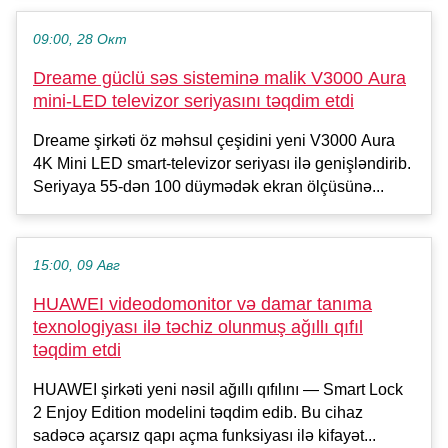
09:00, 28 Окт
Dreame güclü səs sisteminə malik V3000 Aura
mini-LED televizor seriyasını təqdim etdi
Dreame şirkəti öz məhsul çeşidini yeni V3000 Aura
4K Mini LED smart-televizor seriyası ilə genişləndirib.
Seriyaya 55-dən 100 düymədək ekran ölçüsünə...
15:00, 09 Авг
HUAWEI videodomonitor və damar tanıma
texnologiyası ilə təchiz olunmuş ağıllı qıfıl
təqdim etdi
HUAWEI şirkəti yeni nəsil ağıllı qıfılını — Smart Lock
2 Enjoy Edition modelini təqdim edib. Bu cihaz
sadəcə açarsız qapı açma funksiyası ilə kifayət...