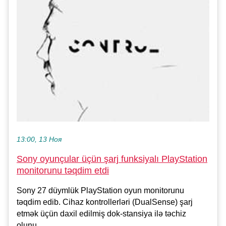
13:00, 13 Ноя
Sony oyunçular üçün şarj funksiyalı PlayStation
monitorunu təqdim etdi
Sony 27 düymlük PlayStation oyun monitorunu
təqdim edib. Cihaz kontrollerləri (DualSense) şarj
etmək üçün daxil edilmiş dok-stansiya ilə təchiz
olunu...