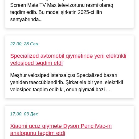
Screen Mate TV Max televizorunu rəsmi olaraq
təqdim edib. Bu model şirkətin 2025-ci ilin
sentyabrında...
22:00, 28 Сен
Specialized avtomobil qiymətində yeni elektrikli
velosiped təqdim etdi
Məşhur velosiped istehsalçısı Specialized bazarı
yenidən təəccübləndirib. Şirkət elə bir yeni elektrikli
velosiped təqdim edib ki, onun qiyməti bəzi ...
17:00, 03 Дек
Xiaomi ucuz qiymətə Dyson PencilVac-ın
analoqunu təqdim etdi