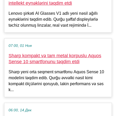
intellekt eynəklərini təqdim etdi
Lenovo şirkəti AI Glasses V1 adlı yeni nəsil ağıllı
eynəklərini təqdim edib. Qurğu şəffaf displeylərlə
təchiz olunmuş linzalar, real vaxt rejimində İ...
07:00, 01 Ноя
Sharp kompakt və tam metal korpuslu Aquos
Sense 10 smartfonunu təqdim etdi
Sharp yeni orta seqment smartfonu Aquos Sense 10
modelini təqdim edib. Qurğu əvvəlki nəsil kimi
kompakt ölçülərini qoruyub, lakin performans və səs
k...
06:00, 14 Дек