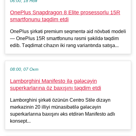
06:00, 18 Ноя
OnePlus Snapdragon 8 Elite prosessorlu 15R
smartfonunu təqdim etdi
OnePlus şirkəti premium seqmentə aid növbəti modeli
— OnePlus 15R smartfonunu rəsmi şəkildə təqdim
edib. Təqdimat cihazın iki rəng variantında satışa...
08:00, 07 Окт
Lamborghini Manifesto ilə gələcəyin
superkarlarına öz baxışını təqdim etdi
Lamborghini şirkəti özünün Centro Stile dizayn
mərkəzinin 20 illiyi münasibətilə gələcəyin
superkarlarına baxışını əks etdirən Manifesto adlı
konsept...