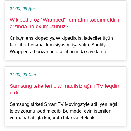
01:00, 09 Дек
Wikipedia öz “Wrapped” formatını təqdim etdi: il
ərzində nə oxumusunuz?
Onlayn ensiklopediya Wikipedia istifadəçilər üçün
fərdi illik hesabat funksiyasını işə salıb. Spotify
Wrapped-ə bənzər bu alət, il ərzində saytda nə ...
21:00, 23 Сен
Samsung təkərləri olan naqilsiz ağıllı TV təqdim
etdi
Samsung şirkəti Smart TV Movingstyle adlı yeni ağıllı
televizorunu təqdim edib. Bu model evin istənilən
yerinə rahatlıqla köçürülə bilər və elektrik ...