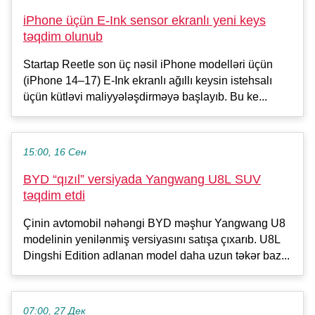
iPhone üçün E-Ink sensor ekranlı yeni keys
təqdim olunub
Startap Reetle son üç nəsil iPhone modelləri üçün
(iPhone 14–17) E-Ink ekranlı ağıllı keysin istehsalı
üçün kütləvi maliyyələşdirməyə başlayıb. Bu ke...
15:00, 16 Сен
BYD “qızıl” versiyada Yangwang U8L SUV
təqdim etdi
Çinin avtomobil nəhəngi BYD məşhur Yangwang U8
modelinin yenilənmiş versiyasını satışa çıxarıb. U8L
Dingshi Edition adlanan model daha uzun təkər baz...
07:00, 27 Дек