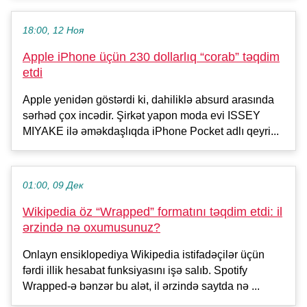
18:00, 12 Ноя
Apple iPhone üçün 230 dollarlıq “corab” təqdim
etdi
Apple yenidən göstərdi ki, dahiliklə absurd arasında
sərhəd çox incədir. Şirkət yapon moda evi ISSEY
MIYAKE ilə əməkdaşlıqda iPhone Pocket adlı qeyri...
01:00, 09 Дек
Wikipedia öz “Wrapped” formatını təqdim etdi: il
ərzində nə oxumusunuz?
Onlayn ensiklopediya Wikipedia istifadəçilər üçün
fərdi illik hesabat funksiyasını işə salıb. Spotify
Wrapped-ə bənzər bu alət, il ərzində saytda nə ...