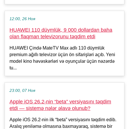
12:00, 26 Ноя
HUAWEI 110 düymlük, 9 000 dollardan baha
olan flaqman televizorunu təqdim etdi
HUAWEI Çində MateTV Max adlı 110 düymlük
premium ağıllı televizor üçün ön sifarişləri açıb. Yeni
model kino həvəskərləri və oyunçular üçün nəzərdə
tu...
23:00, 07 Ноя
Apple iOS 26.2-nin “beta” versiyasını təqdim
etdi — sistemə nələr əlavə olunub?
Apple iOS 26.2-nin ilk “beta” versiyasını təqdim edib.
Aralıq yeniləmə olmasına baxmayaraq, sistemə bir