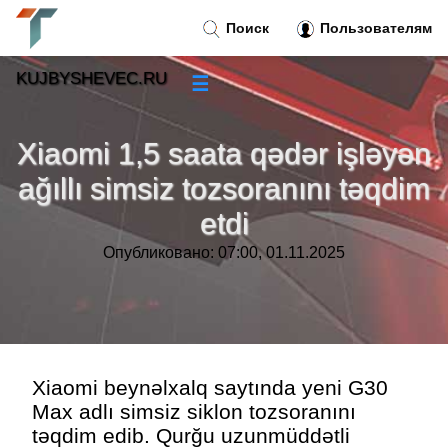
Поиск
Пользователям
KUJBYSHEVEC.RU
☰
Новости
»
Xiaomi 1,5 saata qədər işləyən
Тренды новостей
»
ağıllı simsiz tozsoranını təqdim
etdi
Рубрики
»
Опубликовано: 07:00, 01.11.2025
Правила
»
Контакт
»
Xiaomi beynəlxalq saytında yeni G30
Max adlı simsiz siklon tozsoranını
təqdim edib. Qurğu uzunmüddətli