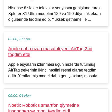
Hisense öz lazer televizor seriyasını genişləndirərək
Xplorer X1 Ultra modelini 139 və 150 düymlük ekran
ölçülərində təqdim edib. Yüksək qətnamə ilə ...
02:00, 27 Янв
Apple daha uzaq məsafəli yeni AirTag 2-ni
təqdim etdi
Apple əşyaların izlənməsi üçün nəzərdə tutulmuş
AirTag trekerinin ikinci nəslini rəsmi olaraq təqdim
edib. Yenilənmiş model daha geniş axtarış məsafə...
09:00, 04 Ноя
Noetix Robotics smartfon qiymətinə
insanabənzər robot təqdim etdi