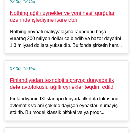
23:00, 18 Сен
Nothing ağıllı eynəklər və yeni nəsil qurğular
üzərində işlədiyinə işarə etdi
Nothing növbəti maliyyələşmə raundunu başa
vuraraq 200 milyon dollar cəlb edib və bazar dəyərini
1,3 milyard dollara yüksəldib. Bu fonda şirkətin həm...
07:00, 19 Янв
Finlandiyadan texnoloji sıçrayış: dünyada ilk
dəfə avtofokuslu ağıllı eynəklər təqdim edildi
Finlandiyanın IXI startapı dünyada ilk dəfə fokusunu
avtomatik və ani şəkildə dəyişən eynəkləri nümayiş
etdirib. Bu model klassik bifokal və ya proqr...