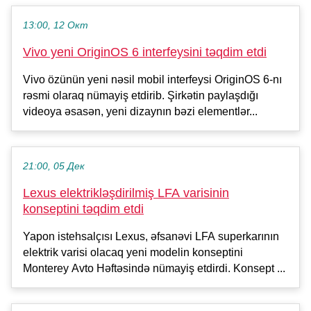
13:00, 12 Окт
Vivo yeni OriginOS 6 interfeysini təqdim etdi
Vivo özünün yeni nəsil mobil interfeysi OriginOS 6-nı
rəsmi olaraq nümayiş etdirib. Şirkətin paylaşdığı
videoya əsasən, yeni dizaynın bəzi elementlər...
21:00, 05 Дек
Lexus elektrikləşdirilmiş LFA varisinin
konseptini təqdim etdi
Yapon istehsalçısı Lexus, əfsanəvi LFA superkarının
elektrik varisi olacaq yeni modelin konseptini
Monterey Avto Həftəsində nümayiş etdirdi. Konsept ...