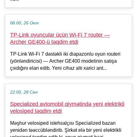
06:00, 26 Окт
TP-Link oyunçular üçün Wi-Fi 7 router —
Archer GE400-ü təqdim etdi
TP-Link Wi-Fi 7 dəstəkli iki diapazonlu oyun routeri
(yönləndiricisi) — Archer GE400 modelinin satışa
çıxdığını elan edib. Yeni cihaz altı xarici ant...
22:00, 28 Сен
Specialized avtomobil qiymətində yeni elektrikli
velosiped təqdim etdi
Məşhur velosiped istehsalçısı Specialized bazarı
yenidən təəccübləndirib. Şirkət elə bir yeni elektrikli