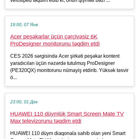
velosiped təqdim edib ki, onun qiyməti bəzi ...
19:00, 07 Янв
Acer peşəkarlar üçün çərçivəsiz 6K
ProDesigner monitorunu təqdim etdi
CES 2026 sərgisində Acer şirkəti peşəkar kontent
yaradıcıları üçün nəzərdə tutulmuş ProDesigner
(PE320QX) monitorunu nümayiş etdirib. Yüksək təsvir
ö...
23:00, 01 Дек
HUAWEI 110 düymlük Smart Screen Mate TV
Max televizorunu təqdim etdi
HUAWEI 110 düym diaqonala sahib olan yeni Smart