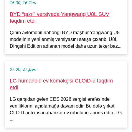
15:00, 16 Сен
BYD “qızıl” versiyada Yangwang U8L SUV
təqdim etdi
Çinin avtomobil nəhəngi BYD məşhur Yangwang U8
modelinin yenilənmiş versiyasını satışa çıxarıb. U8L
Dingshi Edition adlanan model daha uzun təkər baz...
07:00, 27 Дек
LG humanoid ev köməkçisi CLOiD-u təqdim
etdi
LG qarşıdan gələn CES 2026 sərgisi ərəfəsində
yeniliklərini açıqlamağa davam edir. Bu dəfə şirkət
CLOiD adlı insanabənzər ev robotunu anons edib. LG
...