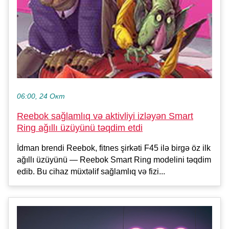
06:00, 24 Окт
Reebok sağlamlıq və aktivliyi izləyən Smart
Ring ağıllı üzüyünü təqdim etdi
İdman brendi Reebok, fitnes şirkəti F45 ilə birgə öz ilk
ağıllı üzüyünü — Reebok Smart Ring modelini təqdim
edib. Bu cihaz müxtəlif sağlamlıq və fizi...