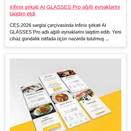
Infinix şirkəti AI GLASSES Pro ağıllı eynəklərini
təqdim etdi
CES 2026 sərgisi çərçivəsində Infinix şirkəti AI
GLASSES Pro adlı ağıllı eynəklərini təqdim edib. Yeni
cihaz gündəlik istifadə üçün nəzərdə tutulmuş ...