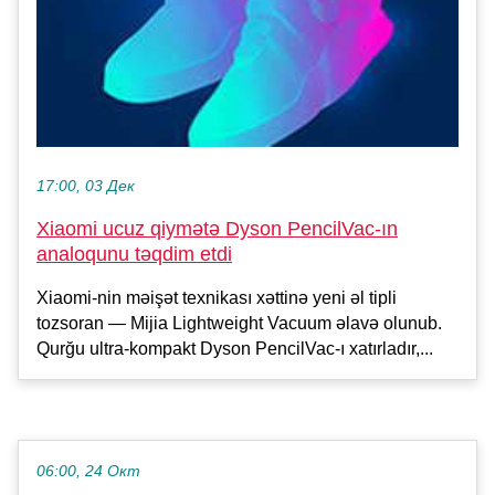
17:00, 03 Дек
Xiaomi ucuz qiymətə Dyson PencilVac-ın
analoqunu təqdim etdi
Xiaomi-nin məişət texnikası xəttinə yeni əl tipli
tozsoran — Mijia Lightweight Vacuum əlavə olunub.
Qurğu ultra-kompakt Dyson PencilVac-ı xatırladır,...
06:00, 24 Окт