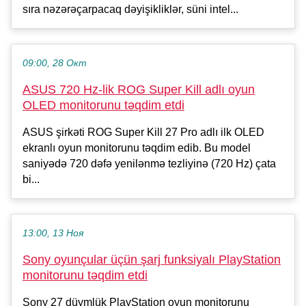
sıra nəzərəçarpacaq dəyişikliklər, süni intel...
09:00, 28 Окт
ASUS 720 Hz-lik ROG Super Kill adlı oyun
OLED monitorunu təqdim etdi
ASUS şirkəti ROG Super Kill 27 Pro adlı ilk OLED
ekranlı oyun monitorunu təqdim edib. Bu model
saniyədə 720 dəfə yenilənmə tezliyinə (720 Hz) çata
bi...
13:00, 13 Ноя
Sony oyunçular üçün şarj funksiyalı PlayStation
monitorunu təqdim etdi
Sony 27 düymlük PlayStation oyun monitorunu