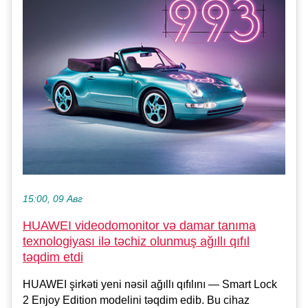
15:00, 09 Авг
HUAWEI videodomonitor və damar tanıma
texnologiyası ilə təchiz olunmuş ağıllı qıfıl
təqdim etdi
HUAWEI şirkəti yeni nəsil ağıllı qıfılını — Smart Lock
2 Enjoy Edition modelini təqdim edib. Bu cihaz