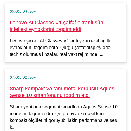
09:00, 04 Ноя
Lenovo AI Glasses V1 şəffaf ekranlı süni
intellekt eynəklərini təqdim etdi
Lenovo şirkəti AI Glasses V1 adlı yeni nəsil ağıllı
eynəklərini təqdim edib. Qurğu şəffaf displeylərlə
təchiz olunmuş linzalar, real vaxt rejimində İ...
07:00, 01 Ноя
Sharp kompakt və tam metal korpuslu Aquos
Sense 10 smartfonunu təqdim etdi
Sharp yeni orta seqment smartfonu Aquos Sense 10
modelini təqdim edib. Qurğu əvvəlki nəsil kimi
kompakt ölçülərini qoruyub, lakin performans və səs
k...