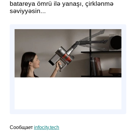
batareya ömrü ilə yanaşı, çirklənmə
səviyyəsin...
Сообщает
infocity.tech