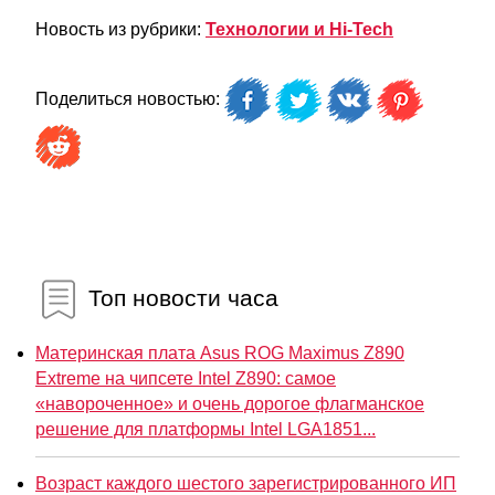
Новость из рубрики:
Технологии и Hi-Tech
Поделиться новостью:
Топ новости часа
Материнская плата Asus ROG Maximus Z890
Extreme на чипсете Intel Z890: самое
«навороченное» и очень дорогое флагманское
решение для платформы Intel LGA1851...
Возраст каждого шестого зарегистрированного ИП