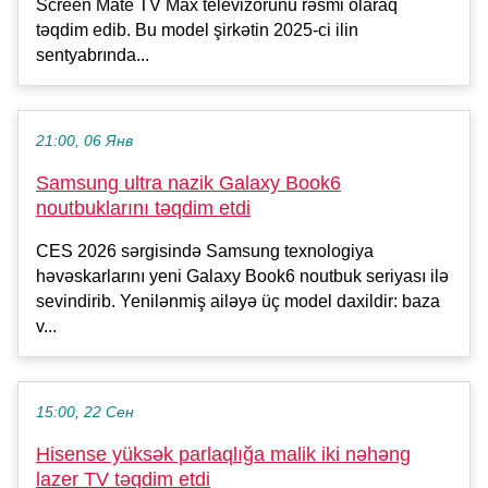
Screen Mate TV Max televizorunu rəsmi olaraq
təqdim edib. Bu model şirkətin 2025-ci ilin
sentyabrında...
21:00, 06 Янв
Samsung ultra nazik Galaxy Book6
noutbuklarını təqdim etdi
CES 2026 sərgisində Samsung texnologiya
həvəskarlarını yeni Galaxy Book6 noutbuk seriyası ilə
sevindirib. Yenilənmiş ailəyə üç model daxildir: baza
v...
15:00, 22 Сен
Hisense yüksək parlaqlığa malik iki nəhəng
lazer TV təqdim etdi