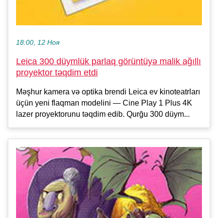
18:00, 12 Ноя
Leica 300 düymlük parlaq görüntüyə malik ağıllı
proyektor təqdim etdi
Məşhur kamera və optika brendi Leica ev kinoteatrları
üçün yeni flaqman modelini — Cine Play 1 Plus 4K
lazer proyektorunu təqdim edib. Qurğu 300 düym...