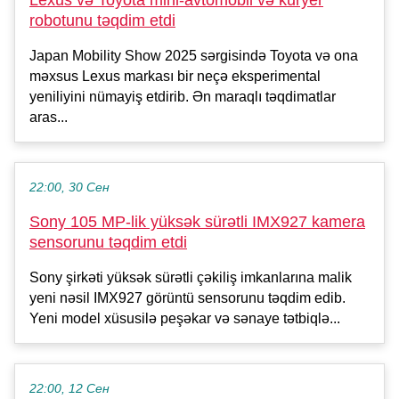
Lexus və Toyota mini-avtomobil və kuryer
robotunu təqdim etdi
Japan Mobility Show 2025 sərgisində Toyota və ona
məxsus Lexus markası bir neçə eksperimental
yeniliyini nümayiş etdirib. Ən maraqlı təqdimatlar
aras...
22:00, 30 Сен
Sony 105 MP-lik yüksək sürətli IMX927 kamera
sensorunu təqdim etdi
Sony şirkəti yüksək sürətli çəkiliş imkanlarına malik
yeni nəsil IMX927 görüntü sensorunu təqdim edib.
Yeni model xüsusilə peşəkar və sənaye tətbiqlə...
22:00, 12 Сен