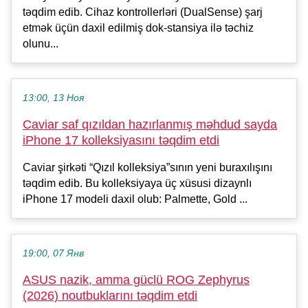
təqdim edib. Cihaz kontrollerləri (DualSense) şarj
etmək üçün daxil edilmiş dok-stansiya ilə təchiz
olunu...
13:00, 13 Ноя
Caviar saf qızıldan hazırlanmış məhdud sayda
iPhone 17 kolleksiyasını təqdim etdi
Caviar şirkəti “Qızıl kolleksiya”sının yeni buraxılışını
təqdim edib. Bu kolleksiyaya üç xüsusi dizaynlı
iPhone 17 modeli daxil olub: Palmette, Gold ...
19:00, 07 Янв
ASUS nazik, amma güclü ROG Zephyrus
(2026) noutbuklarını təqdim etdi