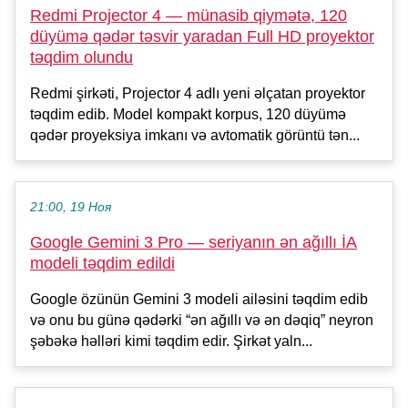
Redmi Projector 4 — münasib qiymətə, 120
düyümə qədər təsvir yaradan Full HD proyektor
təqdim olundu
Redmi şirkəti, Projector 4 adlı yeni əlçatan proyektor
təqdim edib. Model kompakt korpus, 120 düyümə
qədər proyeksiya imkanı və avtomatik görüntü tən...
21:00, 19 Ноя
Google Gemini 3 Pro — seriyanın ən ağıllı İA
modeli təqdim edildi
Google özünün Gemini 3 modeli ailəsini təqdim edib
və onu bu günə qədərki “ən ağıllı və ən dəqiq” neyron
şəbəkə həlləri kimi təqdim edir. Şirkət yaln...