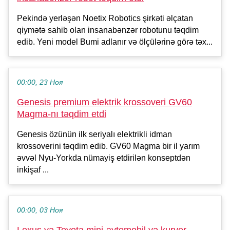
Pekində yerləşən Noetix Robotics şirkəti əlçatan
qiymətə sahib olan insanabənzər robotunu təqdim
edib. Yeni model Bumi adlanır və ölçülərinə görə təx...
00:00, 23 Ноя
Genesis premium elektrik krossoveri GV60
Magma-nı təqdim etdi
Genesis özünün ilk seriyalı elektrikli idman
krossoverini təqdim edib. GV60 Magma bir il yarım
əvvəl Nyu-Yorkda nümayiş etdirilən konseptdən
inkişaf ...
00:00, 03 Ноя