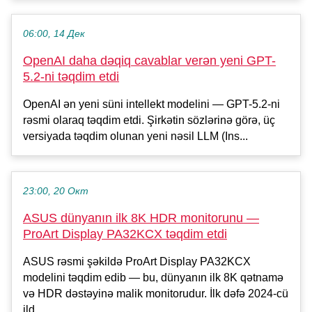
06:00, 14 Дек
OpenAI daha dəqiq cavablar verən yeni GPT-
5.2-ni təqdim etdi
OpenAI ən yeni süni intellekt modelini — GPT-5.2-ni
rəsmi olaraq təqdim etdi. Şirkətin sözlərinə görə, üç
versiyada təqdim olunan yeni nəsil LLM (Ins...
23:00, 20 Окт
ASUS dünyanın ilk 8K HDR monitorunu —
ProArt Display PA32KCX təqdim etdi
ASUS rəsmi şəkildə ProArt Display PA32KCX
modelini təqdim edib — bu, dünyanın ilk 8K qətnamə
və HDR dəstəyinə malik monitorudur. İlk dəfə 2024-cü
ild...