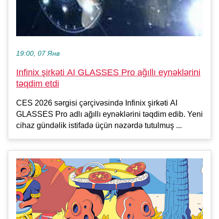
19:00, 07 Янв
Infinix şirkəti AI GLASSES Pro ağıllı eynəklərini
təqdim etdi
CES 2026 sərgisi çərçivəsində Infinix şirkəti AI
GLASSES Pro adlı ağıllı eynəklərini təqdim edib. Yeni
cihaz gündəlik istifadə üçün nəzərdə tutulmuş ...