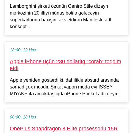
Lamborghini şirkəti özünün Centro Stile dizayn
mərkəzinin 20 illiyi münasibətilə gələcəyin
superkarlarına baxışını əks etdirən Manifesto adlı
konsept...
18:00, 12 Ноя
Apple iPhone üçün 230 dollarlıq “corab” təqdim
etdi
Apple yenidən göstərdi ki, dahiliklə absurd arasında
sərhəd çox incədir. Şirkət yapon moda evi ISSEY
MIYAKE ilə əməkdaşlıqda iPhone Pocket adlı qeyri...
06:00, 18 Ноя
OnePlus Snapdragon 8 Elite prosessorlu 15R