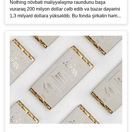
Nothing növbəti maliyyələşmə raundunu başa
vuraraq 200 milyon dollar cəlb edib və bazar dəyərini
1,3 milyard dollara yüksəldib. Bu fonda şirkətin həm...