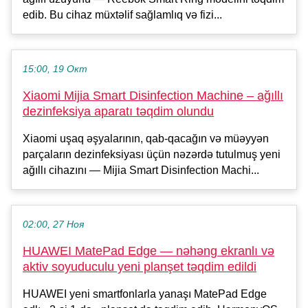
edib. Bu cihaz müxtəlif sağlamlıq və fizi...
15:00, 19 Окт
Xiaomi Mijia Smart Disinfection Machine – ağıllı
dezinfeksiya aparatı təqdim olundu
Xiaomi uşaq əşyalarının, qab-qacağın və müəyyən
parçaların dezinfeksiyası üçün nəzərdə tutulmuş yeni
ağıllı cihazını — Mijia Smart Disinfection Machi...
02:00, 27 Ноя
HUAWEI MatePad Edge — nəhəng ekranlı və
aktiv soyuduculu yeni planşet təqdim edildi
HUAWEI yeni smartfonlarla yanaşı MatePad Edge