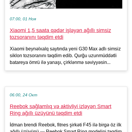
07:00, 01 Ноя
Xiaomi 1,5 saata qədər işləyən ağıllı simsiz
tozsoranını təqdim etdi
Xiaomi beynəlxalq saytında yeni G30 Max adlı simsiz
siklon tozsoranını təqdim edib. Qurğu uzunmüddətli
batareya ömrü ilə yanaşı, çirklənmə səviyyəsin...
06:00, 24 Окт
Reebok sağlamlıq və aktivliyi izləyən Smart
Ring ağıllı üzüyünü təqdim etdi
İdman brendi Reebok, fitnes şirkəti F45 ilə birgə öz ilk
ağıllı üzüyünü — Reebok Smart Ring modelini təqdim