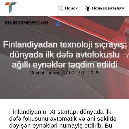
Поиск
Пользователям
KUJBYSHEVEC.RU
☰
Новости
»
Finlandiyadan texnoloji sıçrayış:
Тренды новостей
»
dünyada ilk dəfə avtofokuslu
ağıllı eynəklər təqdim edildi
Рубрики
»
Опубликовано: 07:00, 19.01.2026
Правила
»
Контакт
»
Finlandiyanın IXI startapı dünyada ilk
dəfə fokusunu avtomatik və ani şəkildə
dəyişən eynəkləri nümayiş etdirib. Bu