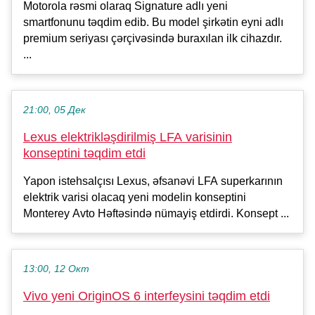
Motorola rəsmi olaraq Signature adlı yeni
smartfonunu təqdim edib. Bu model şirkətin eyni adlı
premium seriyası çərçivəsində buraxılan ilk cihazdır.
...
21:00, 05 Дек
Lexus elektrikləşdirilmiş LFA varisinin
konseptini təqdim etdi
Yapon istehsalçısı Lexus, əfsanəvi LFA superkarının
elektrik varisi olacaq yeni modelin konseptini
Monterey Avto Həftəsində nümayiş etdirdi. Konsept ...
13:00, 12 Окт
Vivo yeni OriginOS 6 interfeysini təqdim etdi