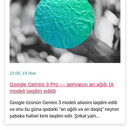
21:00, 19 Ноя
Google Gemini 3 Pro — seriyanın ən ağıllı İA
modeli təqdim edildi
Google özünün Gemini 3 modeli ailəsini təqdim edib
və onu bu günə qədərki “ən ağıllı və ən dəqiq” neyron
şəbəkə həlləri kimi təqdim edir. Şirkət yaln...