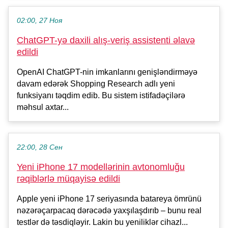
02:00, 27 Ноя
ChatGPT-yə daxili alış-veriş assistenti əlavə
edildi
OpenAI ChatGPT-nin imkanlarını genişləndirməyə
davam edərək Shopping Research adlı yeni
funksiyanı təqdim edib. Bu sistem istifadəçilərə
məhsul axtar...
22:00, 28 Сен
Yeni iPhone 17 modellərinin avtonomluğu
rəqiblərlə müqayisə edildi
Apple yeni iPhone 17 seriyasında batareya ömrünü
nəzərəçarpacaq dərəcədə yaxşılaşdırıb – bunu real
testlər də təsdiqləyir. Lakin bu yeniliklər cihazl...