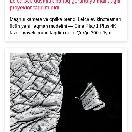
Leica 300 düymlük parlaq görüntüyə malik ağıllı
proyektor təqdim etdi
Məşhur kamera və optika brendi Leica ev kinoteatrları
üçün yeni flaqman modelini — Cine Play 1 Plus 4K
lazer proyektorunu təqdim edib. Qurğu 300 düym...