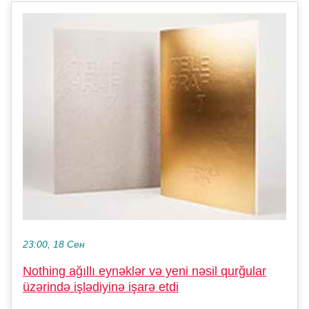
23:00, 18 Сен
Nothing ağıllı eynəklər və yeni nəsil qurğular
üzərində işlədiyinə işarə etdi