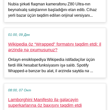
Nubia şirkəti flaqman kamerafonu Z80 Ultra-nın
beynəlxalq satışlarının başladığını elan edib. Cihaz
yerli bazar üçün təqdim edilən orijinal versiyanı...
01:00, 09 Дек
Wikipedia öz “Wrapped” formatını təqdim etdi: il
ərzində nə oxumusunuz?
Onlayn ensiklopediya Wikipedia istifadəçilər üçün
fərdi illik hesabat funksiyasını işə salıb. Spotify
Wrapped-ə bənzər bu alət, il ərzində saytda nə ...
08:00, 07 Окт
Lamborghini Manifesto ilə gələcəyin
superkarlarına öz baxışını təqdim etdi