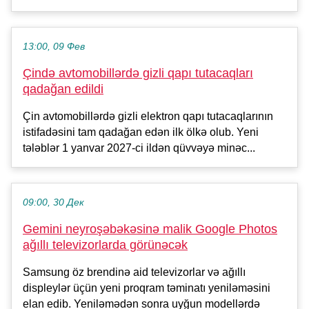
13:00, 09 Фев
Çində avtomobillərdə gizli qapı tutacaqları
qadağan edildi
Çin avtomobillərdə gizli elektron qapı tutacaqlarının
istifadəsini tam qadağan edən ilk ölkə olub. Yeni
tələblər 1 yanvar 2027-ci ildən qüvvəyə minəc...
09:00, 30 Дек
Gemini neyroşəbəkəsinə malik Google Photos
ağıllı televizorlarda görünəcək
Samsung öz brendinə aid televizorlar və ağıllı
displeylər üçün yeni proqram təminatı yeniləməsini
elan edib. Yeniləmədən sonra uyğun modellərdə