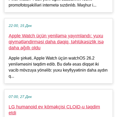
promofotoşəkilləri internetə sızdırılıb. Məşhur i...
22:00, 15 Дек
Apple Watch üçün yeniləmə yayımlandı: yuxu
qiymətləndirməsi daha dəqiq, təhlükəsizlik isə
daha ağıllı oldu
Apple şirkəti, Apple Watch üçün watchOS 26.2
yeniləməsini təqdim edib. Bu dəfə əsas diqqət iki
vacib mövzuya yönəlib: yuxu keyfiyyətinin daha aydın
q...
07:00, 27 Дек
LG humanoid ev köməkçisi CLOiD-u təqdim
etdi