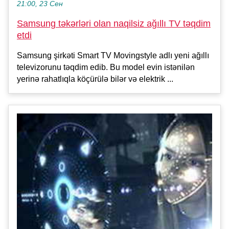
21:00, 23 Сен
Samsung təkərləri olan naqilsiz ağıllı TV təqdim
etdi
Samsung şirkəti Smart TV Movingstyle adlı yeni ağıllı
televizorunu təqdim edib. Bu model evin istənilən
yerinə rahatlıqla köçürülə bilər və elektrik ...