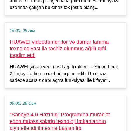
adlı «2-si 1-də» planşet də təqdim edib. HarmonyOS
üzərində çalışan bu cihaz tək jestlə planş...
15:00, 09 Авг
HUAWEI videodomonitor və damar tanıma
texnologiyası ilə təchiz olunmuş ağıllı qıfıl
təqdim etdi
HUAWEI şirkəti yeni nəsil ağıllı qıfılını — Smart Lock
2 Enjoy Edition modelini təqdim edib. Bu cihaz
sadəcə açarsız qapı açma funksiyası ilə kifayət...
09:00, 26 Сен
“Sənaye 4.0 Hazırlıq” Proqramına müraciət
edən müəssisələrin texnoloji imkanlarının
qiymətləndirilməsinə başlanılıb