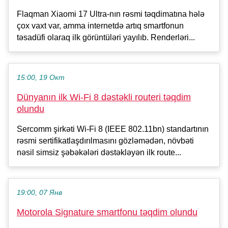
Flaqman Xiaomi 17 Ultra-nın rəsmi təqdimatına hələ
çox vaxt var, amma internetdə artıq smartfonun
təsadüfi olaraq ilk görüntüləri yayılıb. Renderləri...
15:00, 19 Окт
Dünyanın ilk Wi-Fi 8 dəstəkli routeri təqdim
olundu
Sercomm şirkəti Wi-Fi 8 (IEEE 802.11bn) standartının
rəsmi sertifikatlaşdırılmasını gözləmədən, növbəti
nəsil simsiz şəbəkələri dəstəkləyən ilk route...
19:00, 07 Янв
Motorola Signature smartfonu təqdim olundu