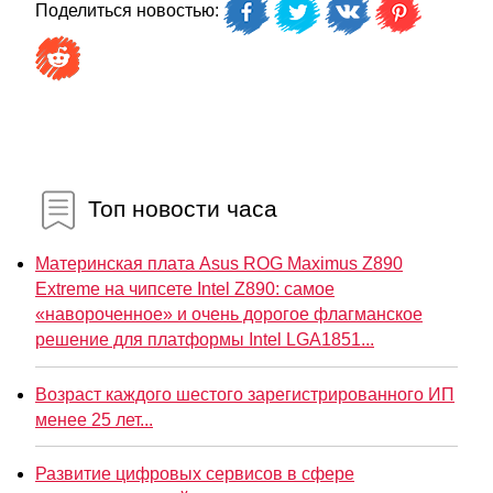
Поделиться новостью:
Топ новости часа
Материнская плата Asus ROG Maximus Z890
Extreme на чипсете Intel Z890: самое
«навороченное» и очень дорогое флагманское
решение для платформы Intel LGA1851...
Возраст каждого шестого зарегистрированного ИП
менее 25 лет...
Развитие цифровых сервисов в сфере