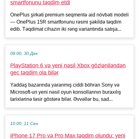
smartfonunu təqdim etdi
OnePlus şirkəti premium seqmentə aid növbəti modeli
— OnePlus 15R smartfonunu rəsmi şəkildə təqdim
edib. Təqdimat cihazın iki rəng variantında satışa...
09:00, 30 Дек
PlayStation 6 və yeni nəsil Xbox gözləniləndən
gec təqdim ola bilər
Yaddaş bazarında yaranmış ciddi böhran Sony və
Microsoft-un yeni nəsil oyun konsollarının buraxılış
tarixlərinə təsir göstərə bilər. Əvvəllər bu, sad...
10:00, 11 Сен
iPhone 17 Pro və Pro Max təqdim olundu: yeni