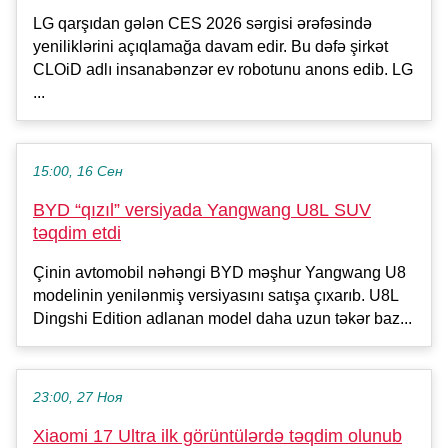
LG qarşıdan gələn CES 2026 sərgisi ərəfəsində
yeniliklərini açıqlamağa davam edir. Bu dəfə şirkət
CLOiD adlı insanabənzər ev robotunu anons edib. LG
...
15:00, 16 Сен
BYD “qızıl” versiyada Yangwang U8L SUV
təqdim etdi
Çinin avtomobil nəhəngi BYD məşhur Yangwang U8
modelinin yenilənmiş versiyasını satışa çıxarıb. U8L
Dingshi Edition adlanan model daha uzun təkər baz...
23:00, 27 Ноя
Xiaomi 17 Ultra ilk görüntülərdə təqdim olunub