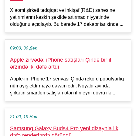
Xiaomi şirkəti tədqiqat və inkişaf (R&D) sahəsinə
yatırımlarını kəskin şəkildə artırmaq niyyətində
olduğunu açıqlayıb. Bu barədə 17 dekabr tarixində ...
09:00, 30 Дек
Apple zirvədə: iPhone satışları Çində bir il
ərzində iki dəfə artdı
Apple-ın iPhone 17 seriyası Çində rekord populyarlıq
nümayiş etdirməyə davam edir. Noyabr ayında
şirkətin smartfon satışları ötən ilin eyni dövrü ilə...
21:00, 19 Ноя
Samsung Galaxy Buds4 Pro yeni dizaynla ilk
dəfə renderlərdə göründü