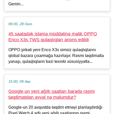
Gemin...
09:00, 28 Окт
45 saatadək işləmə müddətinə malik OPPO
Enco X3s TWS qulaqlıqları anons edildi
OPPO şirkəti yeni Enco X3s simsiz qulaqlıqlarını
qlobal bazara çıxarmağa hazırlaşır. Rəsmi təqdimatla
yanaşı, qulaqlıqların bəzi texniki xüsusiyyətlə...
15:00, 09 Авг
Google-un yeni ağıllı saatları barədə rəsmi
təqdimatdan əvvəl nə məlumdur?
Google-un 20 avqustda təqdim etməyi planlaşdırdığı
Pixel Watch 4 adlı yeni ağıllı saatlarının rəsmi