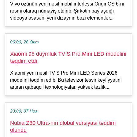
Vivo özünün yeni nəsil mobil interfeysi OriginOS 6-nı
rəsmi olaraq nümayiş etdirib. Şirkətin paylaşdığı
videoya əsasən, yeni dizaynın bəzi elementlər...
06:00, 26 Окт
Xiaomi 98 düymlük TV S Pro Mini LED modelini
təqdim etdi
Xiaomi yeni nəsil TV S Pro Mini LED Series 2026
modelini təqdim edib. Bu televizor təsvir keyfiyyətini
artıran qabaqcıl texnologiyalar, yüksək tezlik...
23:00, 07 Ноя
Nubia Z80 Ultra-nın qlobal versiyası təqdim
olundu