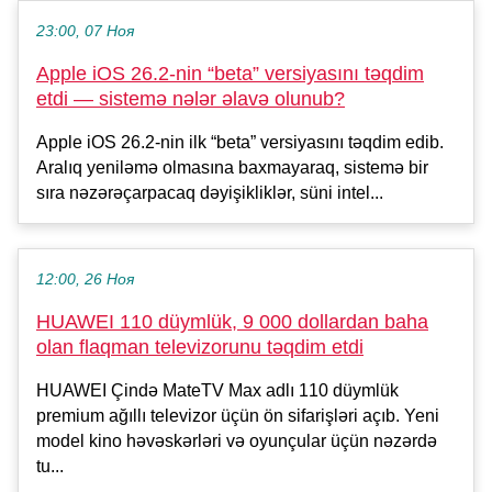
23:00, 07 Ноя
Apple iOS 26.2-nin “beta” versiyasını təqdim
etdi — sistemə nələr əlavə olunub?
Apple iOS 26.2-nin ilk “beta” versiyasını təqdim edib.
Aralıq yeniləmə olmasına baxmayaraq, sistemə bir
sıra nəzərəçarpacaq dəyişikliklər, süni intel...
12:00, 26 Ноя
HUAWEI 110 düymlük, 9 000 dollardan baha
olan flaqman televizorunu təqdim etdi
HUAWEI Çində MateTV Max adlı 110 düymlük
premium ağıllı televizor üçün ön sifarişləri açıb. Yeni
model kino həvəskərləri və oyunçular üçün nəzərdə
tu...