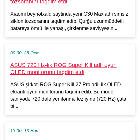
tozsoranını təqdim etdi
Xiaomi beynəlxalq saytında yeni G30 Max adlı simsiz
siklon tozsoranını təqdim edib. Qurğu uzunmüddətli
batareya ömrü ilə yanaşı, çirklənmə səviyyəsin...
09:00, 28 Окт
ASUS 720 Hz-lik ROG Super Kill adlı oyun
OLED monitorunu təqdim etdi
ASUS şirkəti ROG Super Kill 27 Pro adlı ilk OLED
ekranlı oyun monitorunu təqdim edib. Bu model
saniyədə 720 dəfə yenilənmə tezliyinə (720 Hz) çata
bi...
13:00, 13 Ноя