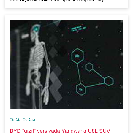
15:00, 16 Сен
BYD “qızıl” versiyada Yangwang U8L SUV