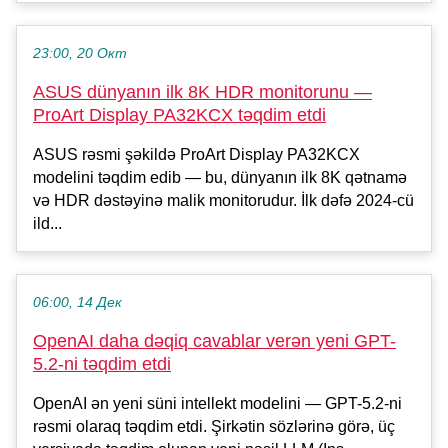
23:00, 20 Окт
ASUS dünyanın ilk 8K HDR monitorunu —
ProArt Display PA32KCX təqdim etdi
ASUS rəsmi şəkildə ProArt Display PA32KCX
modelini təqdim edib — bu, dünyanın ilk 8K qətnamə
və HDR dəstəyinə malik monitorudur. İlk dəfə 2024-cü
ild...
06:00, 14 Дек
OpenAI daha dəqiq cavablar verən yeni GPT-
5.2-ni təqdim etdi
OpenAI ən yeni süni intellekt modelini — GPT-5.2-ni
rəsmi olaraq təqdim etdi. Şirkətin sözlərinə görə, üç