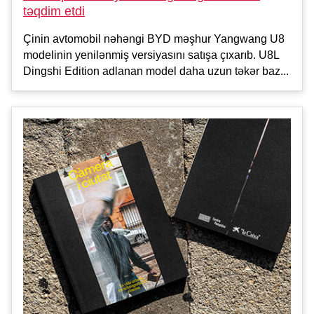
təqdim etdi
Çinin avtomobil nəhəngi BYD məşhur Yangwang U8
modelinin yenilənmiş versiyasını satışa çıxarıb. U8L
Dingshi Edition adlanan model daha uzun təkər baz...