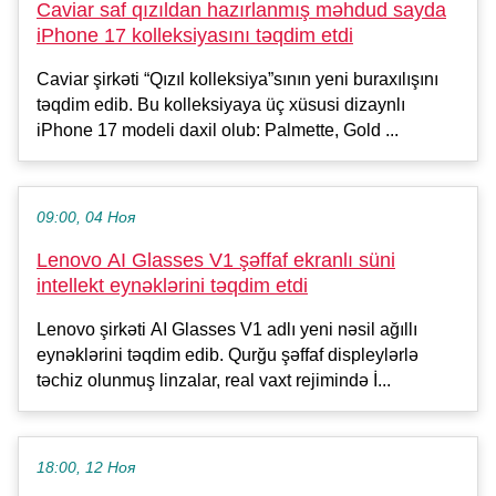
Caviar saf qızıldan hazırlanmış məhdud sayda
iPhone 17 kolleksiyasını təqdim etdi
Caviar şirkəti “Qızıl kolleksiya”sının yeni buraxılışını
təqdim edib. Bu kolleksiyaya üç xüsusi dizaynlı
iPhone 17 modeli daxil olub: Palmette, Gold ...
09:00, 04 Ноя
Lenovo AI Glasses V1 şəffaf ekranlı süni
intellekt eynəklərini təqdim etdi
Lenovo şirkəti AI Glasses V1 adlı yeni nəsil ağıllı
eynəklərini təqdim edib. Qurğu şəffaf displeylərlə
təchiz olunmuş linzalar, real vaxt rejimində İ...
18:00, 12 Ноя