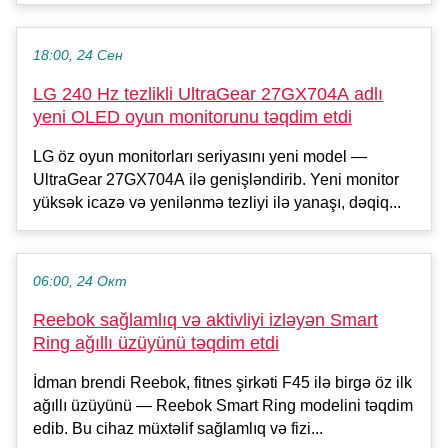
18:00, 24 Сен
LG 240 Hz tezlikli UltraGear 27GX704A adlı
yeni OLED oyun monitorunu təqdim etdi
LG öz oyun monitorları seriyasını yeni model —
UltraGear 27GX704A ilə genişləndirib. Yeni monitor
yüksək icazə və yenilənmə tezliyi ilə yanaşı, dəqiq...
06:00, 24 Окт
Reebok sağlamlıq və aktivliyi izləyən Smart
Ring ağıllı üzüyünü təqdim etdi
İdman brendi Reebok, fitnes şirkəti F45 ilə birgə öz ilk
ağıllı üzüyünü — Reebok Smart Ring modelini təqdim
edib. Bu cihaz müxtəlif sağlamlıq və fizi...