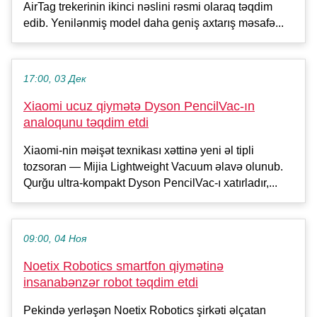
AirTag trekerinin ikinci nəslini rəsmi olaraq təqdim
edib. Yenilənmiş model daha geniş axtarış məsafə...
17:00, 03 Дек
Xiaomi ucuz qiymətə Dyson PencilVac-ın
analoqunu təqdim etdi
Xiaomi-nin məişət texnikası xəttinə yeni əl tipli
tozsoran — Mijia Lightweight Vacuum əlavə olunub.
Qurğu ultra-kompakt Dyson PencilVac-ı xatırladır,...
09:00, 04 Ноя
Noetix Robotics smartfon qiymətinə
insanabənzər robot təqdim etdi
Pekində yerləşən Noetix Robotics şirkəti əlçatan