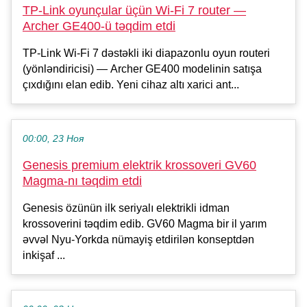
TP-Link oyunçular üçün Wi-Fi 7 router —
Archer GE400-ü təqdim etdi
TP-Link Wi-Fi 7 dəstəkli iki diapazonlu oyun routeri
(yönləndiricisi) — Archer GE400 modelinin satışa
çıxdığını elan edib. Yeni cihaz altı xarici ant...
00:00, 23 Ноя
Genesis premium elektrik krossoveri GV60
Magma-nı təqdim etdi
Genesis özünün ilk seriyalı elektrikli idman
krossoverini təqdim edib. GV60 Magma bir il yarım
əvvəl Nyu-Yorkda nümayiş etdirilən konseptdən
inkişaf ...