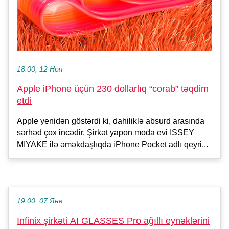
18:00, 12 Ноя
Apple iPhone üçün 230 dollarlıq “corab” təqdim
etdi
Apple yenidən göstərdi ki, dahiliklə absurd arasında
sərhəd çox incədir. Şirkət yapon moda evi ISSEY
MIYAKE ilə əməkdaşlıqda iPhone Pocket adlı qeyri...
19:00, 07 Янв
Infinix şirkəti AI GLASSES Pro ağıllı eynəklərini