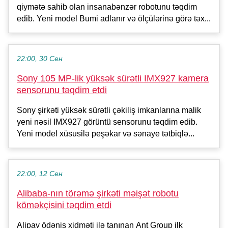
qiymətə sahib olan insanabənzər robotunu təqdim
edib. Yeni model Bumi adlanır və ölçülərinə görə təx...
22:00, 30 Сен
Sony 105 MP-lik yüksək sürətli IMX927 kamera
sensorunu təqdim etdi
Sony şirkəti yüksək sürətli çəkiliş imkanlarına malik
yeni nəsil IMX927 görüntü sensorunu təqdim edib.
Yeni model xüsusilə peşəkar və sənaye tətbiqlə...
22:00, 12 Сен
Alibaba-nın törəmə şirkəti məişət robotu
köməkçisini təqdim etdi
Alipay ödəniş xidməti ilə tanınan Ant Group ilk