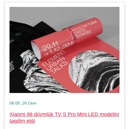
06:00, 26 Окт
Xiaomi 98 düymlük TV S Pro Mini LED modelini
təqdim etdi