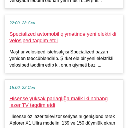
versiyada təqdim olunan yeni nəsil LLM (Ins...
22:00, 28 Сен
Specialized avtomobil qiymətində yeni elektrikli
velosiped təqdim etdi
Məşhur velosiped istehsalçısı Specialized bazarı
yenidən təəccübləndirib. Şirkət elə bir yeni elektrikli
velosiped təqdim edib ki, onun qiyməti bəzi ...
15:00, 22 Сен
Hisense yüksək parlaqlığa malik iki nəhəng
lazer TV təqdim etdi
Hisense öz lazer televizor seriyasını genişləndirərək
Xplorer X1 Ultra modelini 139 və 150 düymlük ekran