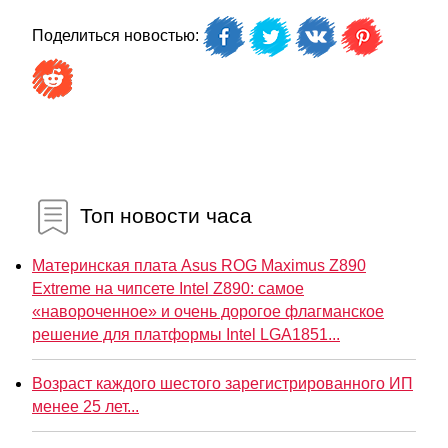
Поделиться новостью:
Топ новости часа
Материнская плата Asus ROG Maximus Z890
Extreme на чипсете Intel Z890: самое
«навороченное» и очень дорогое флагманское
решение для платформы Intel LGA1851...
Возраст каждого шестого зарегистрированного ИП
менее 25 лет...