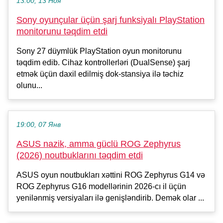
13:00, 13 Ноя
Sony oyunçular üçün şarj funksiyalı PlayStation
monitorunu təqdim etdi
Sony 27 düymlük PlayStation oyun monitorunu
təqdim edib. Cihaz kontrollerləri (DualSense) şarj
etmək üçün daxil edilmiş dok-stansiya ilə təchiz
olunu...
19:00, 07 Янв
ASUS nazik, amma güclü ROG Zephyrus
(2026) noutbuklarını təqdim etdi
ASUS oyun noutbukları xəttini ROG Zephyrus G14 və
ROG Zephyrus G16 modellərinin 2026-cı il üçün
yenilənmiş versiyaları ilə genişləndirib. Demək olar ...