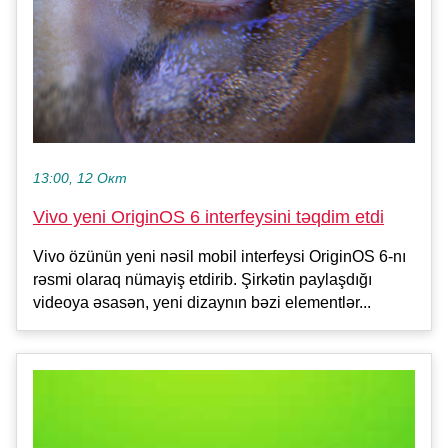
13:00, 12 Окт
Vivo yeni OriginOS 6 interfeysini təqdim etdi
Vivo özünün yeni nəsil mobil interfeysi OriginOS 6-nı
rəsmi olaraq nümayiş etdirib. Şirkətin paylaşdığı
videoya əsasən, yeni dizaynın bəzi elementlər...