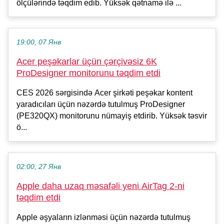
ölçülərində təqdim edib. Yüksək qətnamə ilə ...
19:00, 07 Янв
Acer peşəkarlar üçün çərçivəsiz 6K
ProDesigner monitorunu təqdim etdi
CES 2026 sərgisində Acer şirkəti peşəkar kontent
yaradıcıları üçün nəzərdə tutulmuş ProDesigner
(PE320QX) monitorunu nümayiş etdirib. Yüksək təsvir
ö...
02:00, 27 Янв
Apple daha uzaq məsafəli yeni AirTag 2-ni
təqdim etdi
Apple əşyaların izlənməsi üçün nəzərdə tutulmuş