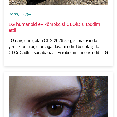
07:00, 27 Дек
LG humanoid ev köməkçisi CLOiD-u təqdim
etdi
LG qarşıdan gələn CES 2026 sərgisi ərəfəsində
yeniliklərini açıqlamağa davam edir. Bu dəfə şirkət
CLOiD adlı insanabənzər ev robotunu anons edib. LG
...