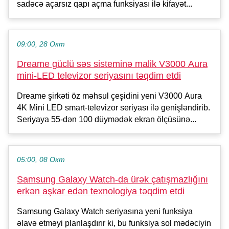
sadəcə açarsız qapı açma funksiyası ilə kifayət...
09:00, 28 Окт
Dreame güclü səs sisteminə malik V3000 Aura
mini-LED televizor seriyasını təqdim etdi
Dreame şirkəti öz məhsul çeşidini yeni V3000 Aura
4K Mini LED smart-televizor seriyası ilə genişləndirib.
Seriyaya 55-dən 100 düymədək ekran ölçüsünə...
05:00, 08 Окт
Samsung Galaxy Watch-da ürək çatışmazlığını
erkən aşkar edən texnologiya təqdim etdi
Samsung Galaxy Watch seriyasına yeni funksiya
əlavə etməyi planlaşdırır ki, bu funksiya sol mədəciyin