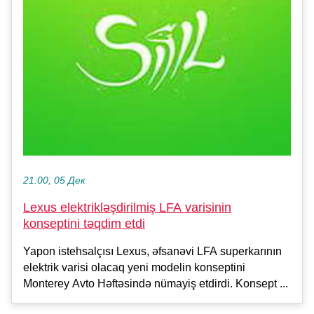
21:00, 05 Дек
Lexus elektrikləşdirilmiş LFA varisinin
konseptini təqdim etdi
Yapon istehsalçısı Lexus, əfsanəvi LFA superkarının
elektrik varisi olacaq yeni modelin konseptini
Monterey Avto Həftəsində nümayiş etdirdi. Konsept ...