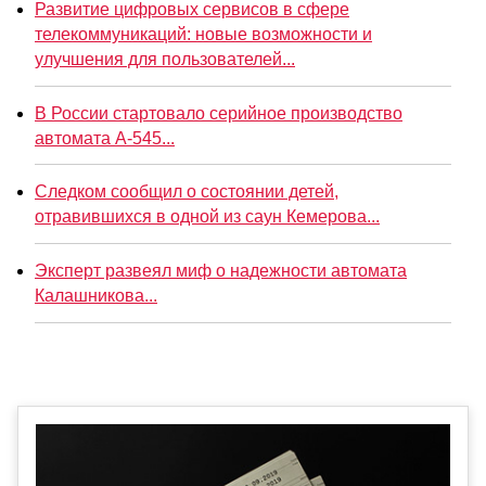
Развитие цифровых сервисов в сфере
телекоммуникаций: новые возможности и
улучшения для пользователей...
В России стартовало серийное производство
автомата А-545...
Следком сообщил о состоянии детей,
отравившихся в одной из саун Кемерова...
Эксперт развеял миф о надежности автомата
Калашникова...