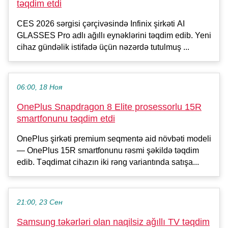
təqdim etdi
CES 2026 sərgisi çərçivəsində Infinix şirkəti AI
GLASSES Pro adlı ağıllı eynəklərini təqdim edib. Yeni
cihaz gündəlik istifadə üçün nəzərdə tutulmuş ...
06:00, 18 Ноя
OnePlus Snapdragon 8 Elite prosessorlu 15R
smartfonunu təqdim etdi
OnePlus şirkəti premium seqmentə aid növbəti modeli
— OnePlus 15R smartfonunu rəsmi şəkildə təqdim
edib. Təqdimat cihazın iki rəng variantında satışa...
21:00, 23 Сен
Samsung təkərləri olan naqilsiz ağıllı TV təqdim