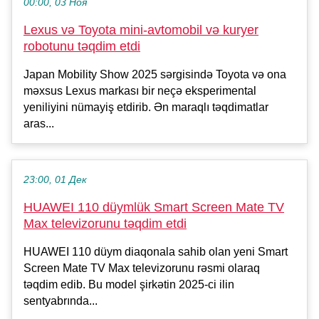
00:00, 03 Ноя
Lexus və Toyota mini-avtomobil və kuryer
robotunu təqdim etdi
Japan Mobility Show 2025 sərgisində Toyota və ona
məxsus Lexus markası bir neçə eksperimental
yeniliyini nümayiş etdirib. Ən maraqlı təqdimatlar
aras...
23:00, 01 Дек
HUAWEI 110 düymlük Smart Screen Mate TV
Max televizorunu təqdim etdi
HUAWEI 110 düym diaqonala sahib olan yeni Smart
Screen Mate TV Max televizorunu rəsmi olaraq
təqdim edib. Bu model şirkətin 2025-ci ilin
sentyabrında...