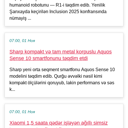
humanoid robotunu — R1-i təqdim edib. Yenilik
Şanxayda keçirilən Inclusion 2025 konfransında
nümayiş ...
07:00, 01 Ноя
Sharp kompakt və tam metal korpuslu Aquos
Sense 10 smartfonunu təqdim etdi
Sharp yeni orta seqment smartfonu Aquos Sense 10
modelini təqdim edib. Qurğu əvvəlki nəsil kimi
kompakt ölçülərini qoruyub, lakin performans və səs
k...
07:00, 01 Ноя
Xiaomi 1,5 saata qədər işləyən ağıllı simsiz