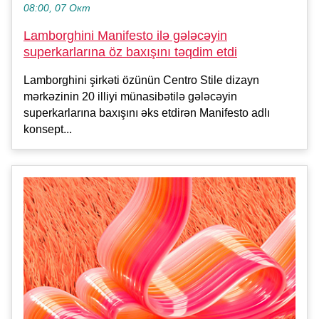
08:00, 07 Окт
Lamborghini Manifesto ilə gələcəyin
superkarlarına öz baxışını təqdim etdi
Lamborghini şirkəti özünün Centro Stile dizayn
mərkəzinin 20 illiyi münasibətilə gələcəyin
superkarlarına baxışını əks etdirən Manifesto adlı
konsept...