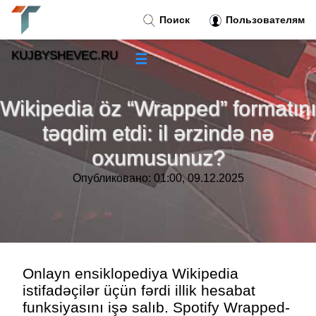
Поиск
Пользователям
KUJBYSHEVEC.RU
☰
Новости
»
Wikipedia öz “Wrapped” formatını
Тренды новостей
»
təqdim etdi: il ərzində nə
oxumusunuz?
Рубрики
»
Опубликовано: 01:00, 09.12.2025
Правила
»
Контакт
»
Onlayn ensiklopediya Wikipedia
istifadəçilər üçün fərdi illik hesabat
funksiyasını işə salıb. Spotify Wrapped-