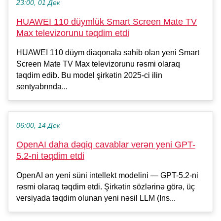
23:00, 01 Дек
HUAWEI 110 düymlük Smart Screen Mate TV
Max televizorunu təqdim etdi
HUAWEI 110 düym diaqonala sahib olan yeni Smart
Screen Mate TV Max televizorunu rəsmi olaraq
təqdim edib. Bu model şirkətin 2025-ci ilin
sentyabrında...
06:00, 14 Дек
OpenAI daha dəqiq cavablar verən yeni GPT-
5.2-ni təqdim etdi
OpenAI ən yeni süni intellekt modelini — GPT-5.2-ni
rəsmi olaraq təqdim etdi. Şirkətin sözlərinə görə, üç
versiyada təqdim olunan yeni nəsil LLM (Ins...