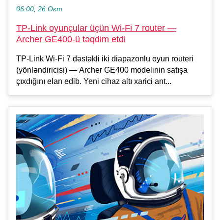
06:00, 26 Окт
TP-Link oyunçular üçün Wi-Fi 7 router —
Archer GE400-ü təqdim etdi
TP-Link Wi-Fi 7 dəstəkli iki diapazonlu oyun routeri
(yönləndiricisi) — Archer GE400 modelinin satışa
çıxdığını elan edib. Yeni cihaz altı xarici ant...