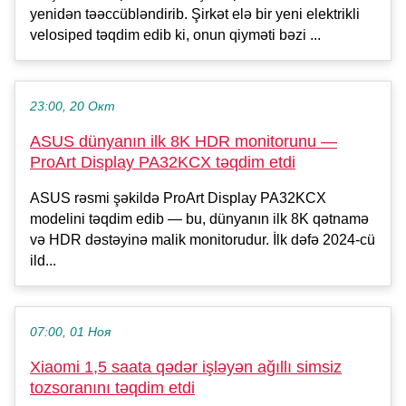
yenidən təəccübləndirib. Şirkət elə bir yeni elektrikli
velosiped təqdim edib ki, onun qiyməti bəzi ...
23:00, 20 Окт
ASUS dünyanın ilk 8K HDR monitorunu —
ProArt Display PA32KCX təqdim etdi
ASUS rəsmi şəkildə ProArt Display PA32KCX
modelini təqdim edib — bu, dünyanın ilk 8K qətnamə
və HDR dəstəyinə malik monitorudur. İlk dəfə 2024-cü
ild...
07:00, 01 Ноя
Xiaomi 1,5 saata qədər işləyən ağıllı simsiz
tozsoranını təqdim etdi