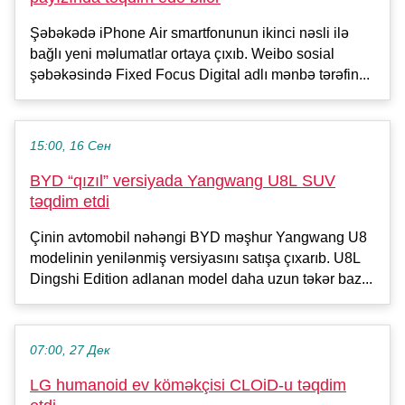
Şəbəkədə iPhone Air smartfonunun ikinci nəsli ilə
bağlı yeni məlumatlar ortaya çıxıb. Weibo sosial
şəbəkəsində Fixed Focus Digital adlı mənbə tərəfin...
15:00, 16 Сен
BYD “qızıl” versiyada Yangwang U8L SUV
təqdim etdi
Çinin avtomobil nəhəngi BYD məşhur Yangwang U8
modelinin yenilənmiş versiyasını satışa çıxarıb. U8L
Dingshi Edition adlanan model daha uzun təkər baz...
07:00, 27 Дек
LG humanoid ev köməkçisi CLOiD-u təqdim