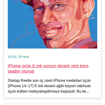
14:00, 29 Ноя
iPhone üçün E-Ink sensor ekranlı yeni keys
təqdim olunub
Startap Reetle son üç nəsil iPhone modelləri üçün
(iPhone 14–17) E-Ink ekranlı ağıllı keysin istehsalı
üçün kütləvi maliyyələşdirməyə başlayıb. Bu ke...