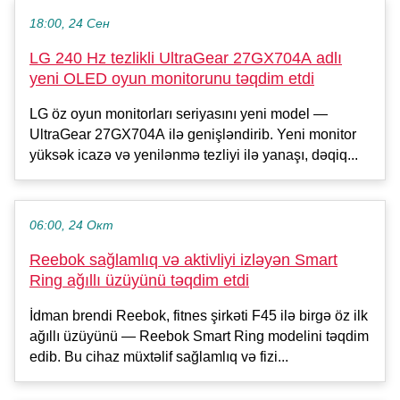
18:00, 24 Сен
LG 240 Hz tezlikli UltraGear 27GX704A adlı
yeni OLED oyun monitorunu təqdim etdi
LG öz oyun monitorları seriyasını yeni model —
UltraGear 27GX704A ilə genişləndirib. Yeni monitor
yüksək icazə və yenilənmə tezliyi ilə yanaşı, dəqiq...
06:00, 24 Окт
Reebok sağlamlıq və aktivliyi izləyən Smart
Ring ağıllı üzüyünü təqdim etdi
İdman brendi Reebok, fitnes şirkəti F45 ilə birgə öz ilk
ağıllı üzüyünü — Reebok Smart Ring modelini təqdim
edib. Bu cihaz müxtəlif sağlamlıq və fizi...