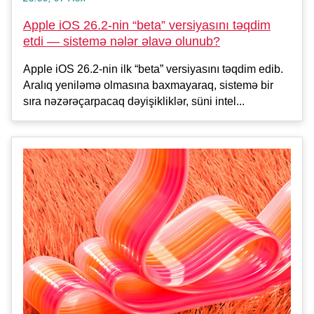
Apple iOS 26.2-nin “beta” versiyasını təqdim
etdi — sistemə nələr əlavə olunub?
Apple iOS 26.2-nin ilk “beta” versiyasını təqdim edib.
Aralıq yeniləmə olmasına baxmayaraq, sistemə bir
sıra nəzərəçarpacaq dəyişikliklər, süni intel...