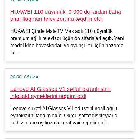
HUAWEI 110 düymlük, 9 000 dollardan baha
olan flaqman televizorunu təqdim etdi
HUAWEI Çində MateTV Max adlı 110 düymlük
premium ağıllı televizor üçün ön sifarişləri açıb. Yeni
model kino həvəskərləri və oyunçular üçün nəzərdə
tu...
09:00, 04 Ноя
Lenovo AI Glasses V1 şəffaf ekranlı süni
intellekt eynəklərini təqdim etdi
Lenovo şirkəti AI Glasses V1 adlı yeni nəsil ağıllı
eynəklərini təqdim edib. Qurğu şəffaf displeylərlə
təchiz olunmuş linzalar, real vaxt rejimində İ...