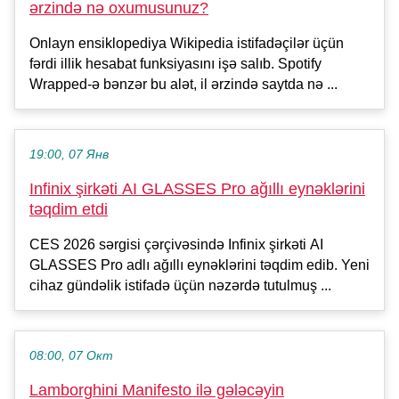
ərzində nə oxumusunuz?
Onlayn ensiklopediya Wikipedia istifadəçilər üçün
fərdi illik hesabat funksiyasını işə salıb. Spotify
Wrapped-ə bənzər bu alət, il ərzində saytda nə ...
19:00, 07 Янв
Infinix şirkəti AI GLASSES Pro ağıllı eynəklərini
təqdim etdi
CES 2026 sərgisi çərçivəsində Infinix şirkəti AI
GLASSES Pro adlı ağıllı eynəklərini təqdim edib. Yeni
cihaz gündəlik istifadə üçün nəzərdə tutulmuş ...
08:00, 07 Окт
Lamborghini Manifesto ilə gələcəyin