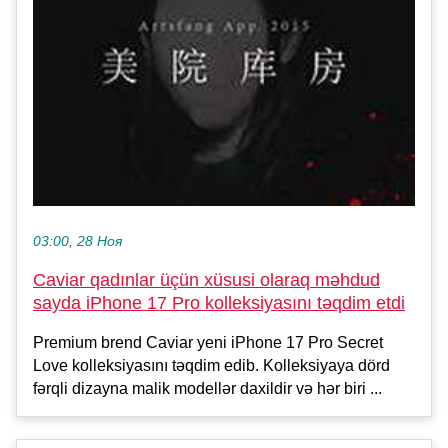
03:00, 28 Ноя
Caviar qadınlar üçün xüsusi olaraq məhdud
sayda iPhone 17 Pro kolleksiyasını təqdim etdi
Premium brend Caviar yeni iPhone 17 Pro Secret
Love kolleksiyasını təqdim edib. Kolleksiyaya dörd
fərqli dizayna malik modellər daxildir və hər biri ...