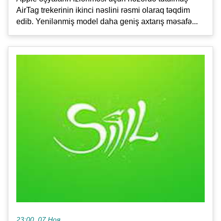
AirTag trekerinin ikinci nəslini rəsmi olaraq təqdim
edib. Yenilənmiş model daha geniş axtarış məsafə...
23:00, 07 Ноя