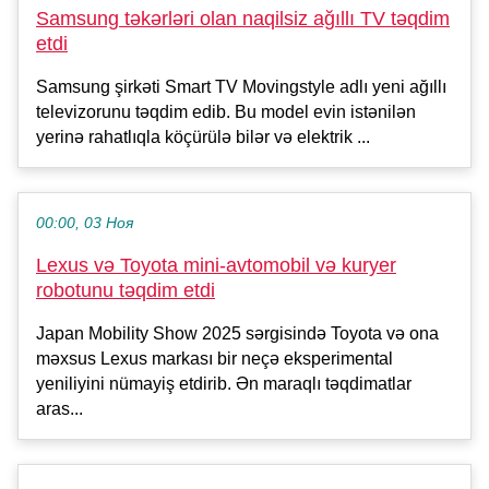
Samsung təkərləri olan naqilsiz ağıllı TV təqdim
etdi
Samsung şirkəti Smart TV Movingstyle adlı yeni ağıllı
televizorunu təqdim edib. Bu model evin istənilən
yerinə rahatlıqla köçürülə bilər və elektrik ...
00:00, 03 Ноя
Lexus və Toyota mini-avtomobil və kuryer
robotunu təqdim etdi
Japan Mobility Show 2025 sərgisində Toyota və ona
məxsus Lexus markası bir neçə eksperimental
yeniliyini nümayiş etdirib. Ən maraqlı təqdimatlar
aras...