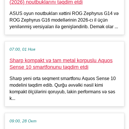
(2026) noutbuklarını təqdim etdi
ASUS oyun noutbukları xəttini ROG Zephyrus G14 və
ROG Zephyrus G16 modellərinin 2026-cı il üçün
yenilənmiş versiyaları ilə genişləndirib. Demək olar ...
07:00, 01 Ноя
Sharp kompakt və tam metal korpuslu Aquos
Sense 10 smartfonunu təqdim etdi
Sharp yeni orta seqment smartfonu Aquos Sense 10
modelini təqdim edib. Qurğu əvvəlki nəsil kimi
kompakt ölçülərini qoruyub, lakin performans və səs
k...
09:00, 28 Окт