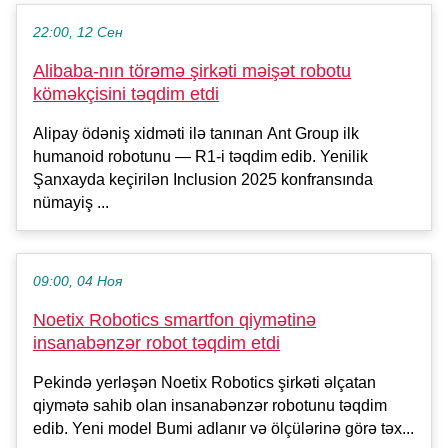
22:00, 12 Сен
Alibaba-nın törəmə şirkəti məişət robotu
köməkçisini təqdim etdi
Alipay ödəniş xidməti ilə tanınan Ant Group ilk
humanoid robotunu — R1-i təqdim edib. Yenilik
Şanxayda keçirilən Inclusion 2025 konfransında
nümayiş ...
09:00, 04 Ноя
Noetix Robotics smartfon qiymətinə
insanabənzər robot təqdim etdi
Pekində yerləşən Noetix Robotics şirkəti əlçatan
qiymətə sahib olan insanabənzər robotunu təqdim
edib. Yeni model Bumi adlanır və ölçülərinə görə təx...