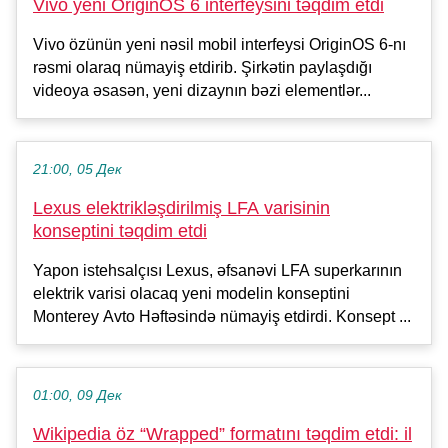
Vivo yeni OriginOS 6 interfeysini təqdim etdi
Vivo özünün yeni nəsil mobil interfeysi OriginOS 6-nı
rəsmi olaraq nümayiş etdirib. Şirkətin paylaşdığı
videoya əsasən, yeni dizaynın bəzi elementlər...
21:00, 05 Дек
Lexus elektrikləşdirilmiş LFA varisinin
konseptini təqdim etdi
Yapon istehsalçısı Lexus, əfsanəvi LFA superkarının
elektrik varisi olacaq yeni modelin konseptini
Monterey Avto Həftəsində nümayiş etdirdi. Konsept ...
01:00, 09 Дек
Wikipedia öz “Wrapped” formatını təqdim etdi: il