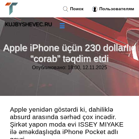
Поиск
Пользователям
KUJBYSHEVEC.RU
☰
Новости
»
Apple iPhone üçün 230 dollarlıq
Тренды новостей
»
“corab” təqdim etdi
Опубликовано: 18:00, 12.11.2025
Рубрики
»
Правила
»
Контакт
»
Apple yenidən göstərdi ki, dahiliklə
absurd arasında sərhəd çox incədir.
Şirkət yapon moda evi ISSEY MIYAKE
ilə əməkdaşlıqda iPhone Pocket adlı