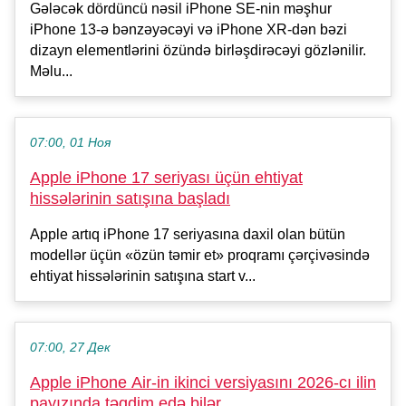
Gələcək dördüncü nəsil iPhone SE-nin məşhur
iPhone 13-ə bənzəyəcəyi və iPhone XR-dən bəzi
dizayn elementlərini özündə birləşdirəcəyi gözlənilir.
Məlu...
07:00, 01 Ноя
Apple iPhone 17 seriyası üçün ehtiyat
hissələrinin satışına başladı
Apple artıq iPhone 17 seriyasına daxil olan bütün
modellər üçün «özün təmir et» proqramı çərçivəsində
ehtiyat hissələrinin satışına start v...
07:00, 27 Дек
Apple iPhone Air-in ikinci versiyasını 2026-cı ilin
payızında təqdim edə bilər