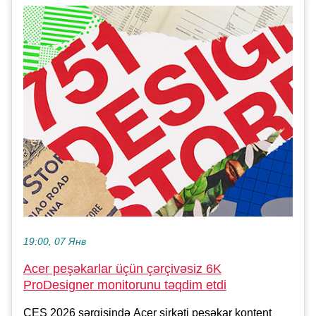
19:00, 07 Янв
Acer peşəkarlar üçün çərçivəsiz 6K
ProDesigner monitorunu təqdim etdi
CES 2026 sərgisində Acer şirkəti peşəkar kontent