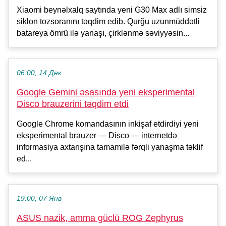
Xiaomi beynəlxalq saytında yeni G30 Max adlı simsiz
siklon tozsoranını təqdim edib. Qurğu uzunmüddətli
batareya ömrü ilə yanaşı, çirklənmə səviyyəsin...
06:00, 14 Дек
Google Gemini əsasında yeni eksperimental
Disco brauzerini təqdim etdi
Google Chrome komandasının inkişaf etdirdiyi yeni
eksperimental brauzer — Disco — internetdə
informasiya axtarışına tamamilə fərqli yanaşma təklif
ed...
19:00, 07 Янв
ASUS nazik, amma güclü ROG Zephyrus