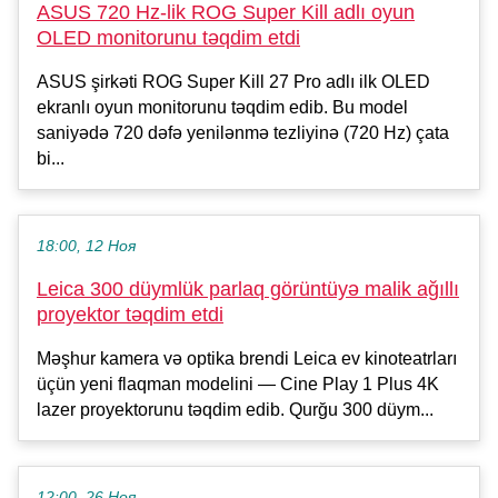
ASUS 720 Hz-lik ROG Super Kill adlı oyun
OLED monitorunu təqdim etdi
ASUS şirkəti ROG Super Kill 27 Pro adlı ilk OLED
ekranlı oyun monitorunu təqdim edib. Bu model
saniyədə 720 dəfə yenilənmə tezliyinə (720 Hz) çata
bi...
18:00, 12 Ноя
Leica 300 düymlük parlaq görüntüyə malik ağıllı
proyektor təqdim etdi
Məşhur kamera və optika brendi Leica ev kinoteatrları
üçün yeni flaqman modelini — Cine Play 1 Plus 4K
lazer proyektorunu təqdim edib. Qurğu 300 düym...
12:00, 26 Ноя