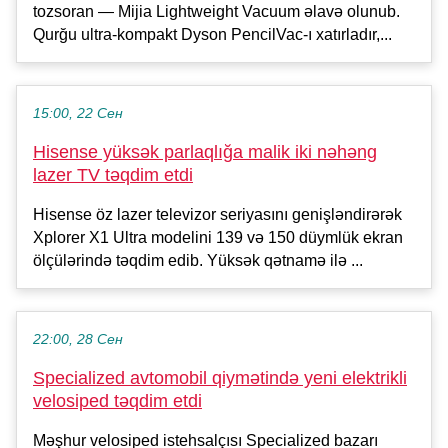
tozsoran — Mijia Lightweight Vacuum əlavə olunub.
Qurğu ultra-kompakt Dyson PencilVac-ı xatırladır,...
15:00, 22 Сен
Hisense yüksək parlaqlığa malik iki nəhəng
lazer TV təqdim etdi
Hisense öz lazer televizor seriyasını genişləndirərək
Xplorer X1 Ultra modelini 139 və 150 düymlük ekran
ölçülərində təqdim edib. Yüksək qətnamə ilə ...
22:00, 28 Сен
Specialized avtomobil qiymətində yeni elektrikli
velosiped təqdim etdi
Məşhur velosiped istehsalçısı Specialized bazarı