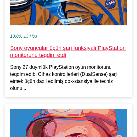
13:00, 13 Ноя
Sony oyunçular üçün şarj funksiyalı PlayStation
monitorunu təqdim etdi
Sony 27 düymlük PlayStation oyun monitorunu
təqdim edib. Cihaz kontrollerləri (DualSense) şarj
etmək üçün daxil edilmiş dok-stansiya ilə təchiz
olunu...