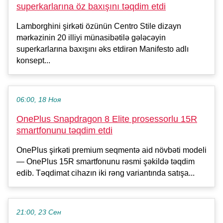
superkarlarına öz baxışını təqdim etdi
Lamborghini şirkəti özünün Centro Stile dizayn
mərkəzinin 20 illiyi münasibətilə gələcəyin
superkarlarına baxışını əks etdirən Manifesto adlı
konsept...
06:00, 18 Ноя
OnePlus Snapdragon 8 Elite prosessorlu 15R
smartfonunu təqdim etdi
OnePlus şirkəti premium seqmentə aid növbəti modeli
— OnePlus 15R smartfonunu rəsmi şəkildə təqdim
edib. Təqdimat cihazın iki rəng variantında satışa...
21:00, 23 Сен