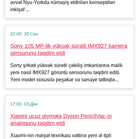
əvvəl Nyu-Yorkda nümayiş etdirilən konseptdən
inkişaf ...
22:00, 30 Сен
Sony 105 MP-lik yüksək sürətli IMX927 kamera
sensorunu təqdim etdi
Sony şirkəti yüksək sürətli çəkiliş imkanlarına malik
yeni nəsil IMX927 görüntü sensorunu təqdim edib.
Yeni model xüsusilə peşəkar və sənaye tətbiqlə...
17:00, 03 Дек
Xiaomi ucuz qiymətə Dyson PencilVac-ın
analoqunu təqdim etdi
Xiaomi-nin məişət texnikası xəttinə yeni əl tipli