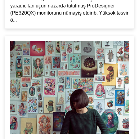
yaradıcıları üçün nəzərdə tutulmuş ProDesigner
(PE320QX) monitorunu nümayiş etdirib. Yüksək təsvir
ö...