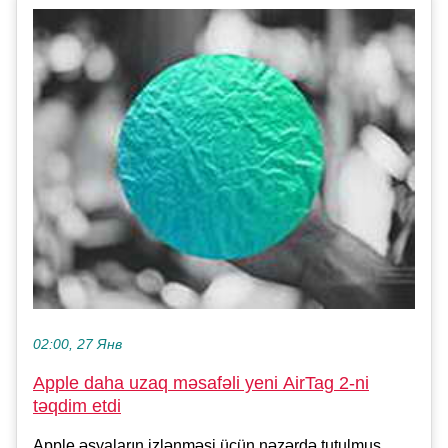
02:00, 27 Янв
Apple daha uzaq məsafəli yeni AirTag 2-ni
təqdim etdi
Apple əşyaların izlənməsi üçün nəzərdə tutulmuş