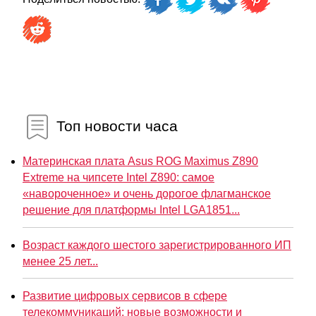
Топ новости часа
Материнская плата Asus ROG Maximus Z890
Extreme на чипсете Intel Z890: самое
«навороченное» и очень дорогое флагманское
решение для платформы Intel LGA1851...
Возраст каждого шестого зарегистрированного ИП
менее 25 лет...
Развитие цифровых сервисов в сфере
телекоммуникаций: новые возможности и