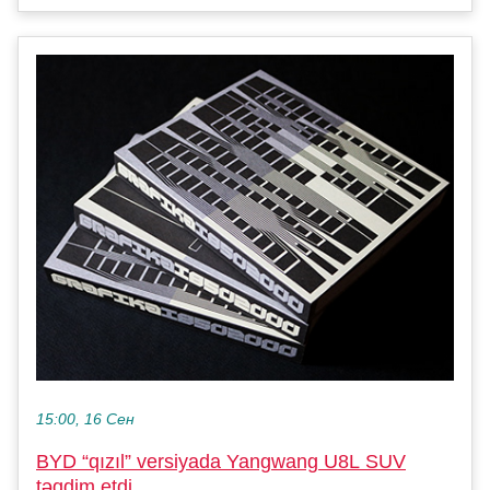
15:00, 16 Сен
BYD “qızıl” versiyada Yangwang U8L SUV
təqdim etdi