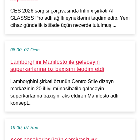
CES 2026 sərgisi çərçivəsində Infinix şirkəti AI
GLASSES Pro adlı ağıllı eynəklərini təqdim edib. Yeni
cihaz gündəlik istifadə üçün nəzərdə tutulmuş ...
08:00, 07 Окт
Lamborghini Manifesto ilə gələcəyin
superkarlarına öz baxışını təqdim etdi
Lamborghini şirkəti özünün Centro Stile dizayn
mərkəzinin 20 illiyi münasibətilə gələcəyin
superkarlarına baxışını əks etdirən Manifesto adlı
konsept...
19:00, 07 Янв
Acer peşəkarlar üçün çərçivəsiz 6K