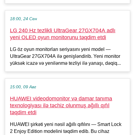
18:00, 24 Сен
LG 240 Hz tezlikli UltraGear 27GX704A adlı
yeni OLED oyun monitorunu təqdim etdi
LG öz oyun monitorları seriyasını yeni model —
UltraGear 27GX704A ilə genişləndirib. Yeni monitor
yüksək icazə və yenilənmə tezliyi ilə yanaşı, dəqiq...
15:00, 09 Авг
HUAWEI videodomonitor və damar tanıma
texnologiyası ilə təchiz olunmuş ağıllı qıfıl
təqdim etdi
HUAWEI şirkəti yeni nəsil ağıllı qıfılını — Smart Lock
2 Enjoy Edition modelini təqdim edib. Bu cihaz