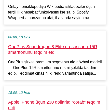
Onlayn ensiklopediya Wikipedia istifadəçilər üçün
fərdi illik hesabat funksiyasını işə salıb. Spotify
Wrapped-ə bənzər bu alət, il ərzində saytda nə ...
06:00, 18 Ноя
OnePlus Snapdragon 8 Elite prosessorlu 15R
smartfonunu təqdim etdi
OnePlus şirkəti premium seqmentə aid növbəti modeli
— OnePlus 15R smartfonunu rəsmi şəkildə təqdim
edib. Təqdimat cihazın iki rəng variantında satışa...
18:00, 12 Ноя
Apple iPhone üçün 230 dollarlıq “corab” təqdim
etdi