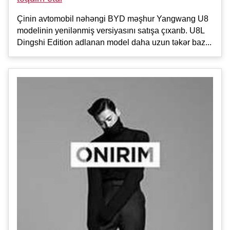
Çinin avtomobil nəhəngi BYD məşhur Yangwang U8
modelinin yenilənmiş versiyasını satışa çıxarıb. U8L
Dingshi Edition adlanan model daha uzun təkər baz...