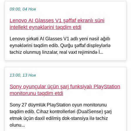
09:00, 04 Ноя
Lenovo AI Glasses V1 şəffaf ekranlı süni
intellekt eynəklərini təqdim etdi
Lenovo şirkəti AI Glasses V1 adlı yeni nəsil ağıllı
eynəklərini təqdim edib. Qurğu şəffaf displeylərlə
təchiz olunmuş linzalar, real vaxt rejimində İ...
13:00, 13 Ноя
Sony oyunçular üçün şarj funksiyalı PlayStation
monitorunu təqdim etdi
Sony 27 düymlük PlayStation oyun monitorunu
təqdim edib. Cihaz kontrollerləri (DualSense) şarj
etmək üçün daxil edilmiş dok-stansiya ilə təchiz
olunu...