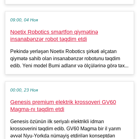
09:00, 04 Ноя
Noetix Robotics smartfon qiymətinə
insanabənzər robot təqdim etdi
Pekində yerləşən Noetix Robotics şirkəti əlçatan
qiymətə sahib olan insanabənzər robotunu təqdim
edib. Yeni model Bumi adlanır və ölçülərinə görə təx...
00:00, 23 Ноя
Genesis premium elektrik krossoveri GV60
Magma-nı təqdim etdi
Genesis özünün ilk seriyalı elektrikli idman
krossoverini təqdim edib. GV60 Magma bir il yarım
əvvəl Nyu-Yorkda nümayiş etdirilən konseptdən