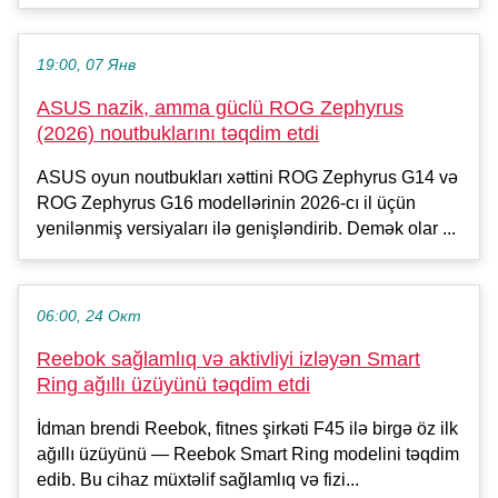
19:00, 07 Янв
ASUS nazik, amma güclü ROG Zephyrus
(2026) noutbuklarını təqdim etdi
ASUS oyun noutbukları xəttini ROG Zephyrus G14 və
ROG Zephyrus G16 modellərinin 2026-cı il üçün
yenilənmiş versiyaları ilə genişləndirib. Demək olar ...
06:00, 24 Окт
Reebok sağlamlıq və aktivliyi izləyən Smart
Ring ağıllı üzüyünü təqdim etdi
İdman brendi Reebok, fitnes şirkəti F45 ilə birgə öz ilk
ağıllı üzüyünü — Reebok Smart Ring modelini təqdim
edib. Bu cihaz müxtəlif sağlamlıq və fizi...