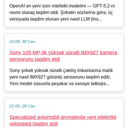
OpenAI ən yeni süni intellekt modelini — GPT-5.2-ni
rəsmi olaraq təqdim etdi. Şirkətin sözlərinə görə, üç
versiyada təqdim olunan yeni nəsil LLM (Ins...
22:00, 30 Сен
Sony 105 MP-lik yüksək sürətli IMX927 kamera
sensorunu təqdim etdi
Sony şirkəti yüksək sürətli çəkiliş imkanlarına malik
yeni nəsil IMX927 görüntü sensorunu təqdim edib.
Yeni model xüsusilə peşəkar və sənaye tətbiqlə...
22:00, 28 Сен
Specialized avtomobil qiymətində yeni elektrikli
velosiped təqdim etdi