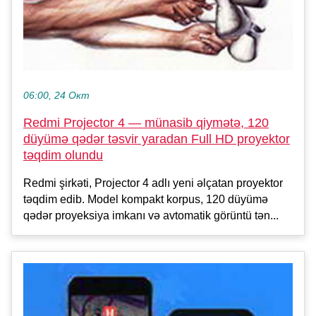
06:00, 24 Окт
Redmi Projector 4 — münasib qiymətə, 120
düyümə qədər təsvir yaradan Full HD proyektor
təqdim olundu
Redmi şirkəti, Projector 4 adlı yeni əlçatan proyektor
təqdim edib. Model kompakt korpus, 120 düyümə
qədər proyeksiya imkanı və avtomatik görüntü tən...