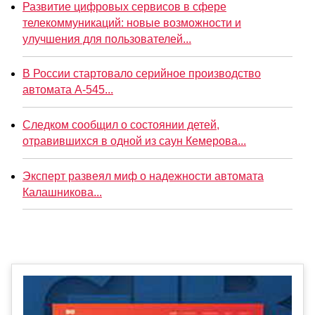
Развитие цифровых сервисов в сфере
телекоммуникаций: новые возможности и
улучшения для пользователей...
В России стартовало серийное производство
автомата А-545...
Следком сообщил о состоянии детей,
отравившихся в одной из саун Кемерова...
Эксперт развеял миф о надежности автомата
Калашникова...