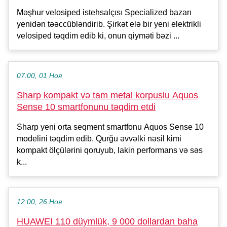
Məşhur velosiped istehsalçısı Specialized bazarı
yenidən təəccübləndirib. Şirkət elə bir yeni elektrikli
velosiped təqdim edib ki, onun qiyməti bəzi ...
07:00, 01 Ноя
Sharp kompakt və tam metal korpuslu Aquos
Sense 10 smartfonunu təqdim etdi
Sharp yeni orta seqment smartfonu Aquos Sense 10
modelini təqdim edib. Qurğu əvvəlki nəsil kimi
kompakt ölçülərini qoruyub, lakin performans və səs
k...
12:00, 26 Ноя
HUAWEI 110 düymlük, 9 000 dollardan baha