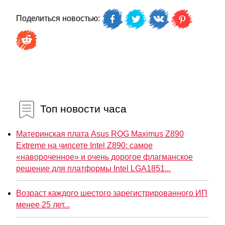
Поделиться новостью:
Топ новости часа
Материнская плата Asus ROG Maximus Z890
Extreme на чипсете Intel Z890: самое
«навороченное» и очень дорогое флагманское
решение для платформы Intel LGA1851...
Возраст каждого шестого зарегистрированного ИП
менее 25 лет...