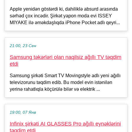
Apple yenidən göstərdi ki, dahiliklə absurd arasında
sərhəd çox incədir. Şirkət yapon moda evi ISSEY
MIYAKE ilə əməkdaşlıqda iPhone Pocket adlı qeyri...
21:00, 23 Сен
Samsung təkərləri olan naqilsiz ağıllı TV təqdim
etdi
Samsung şirkəti Smart TV Movingstyle adlı yeni ağıllı
televizorunu təqdim edib. Bu model evin istənilən
yerinə rahatlıqla köçürülə bilər və elektrik ...
19:00, 07 Янв
Infinix şirkəti AI GLASSES Pro ağıllı eynəklərini
təqdim etdi