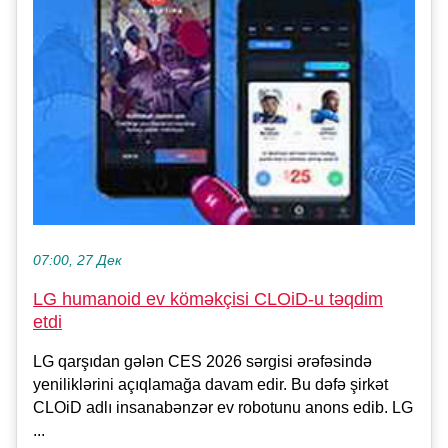
07:00, 27 Дек
LG humanoid ev köməkçisi CLOiD-u təqdim
etdi
LG qarşıdan gələn CES 2026 sərgisi ərəfəsində
yeniliklərini açıqlamağa davam edir. Bu dəfə şirkət
CLOiD adlı insanabənzər ev robotunu anons edib. LG
...