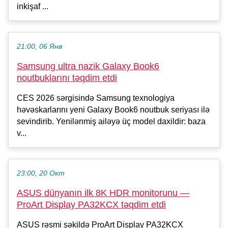
inkişaf ...
21:00, 06 Янв
Samsung ultra nazik Galaxy Book6
noutbuklarını təqdim etdi
CES 2026 sərgisində Samsung texnologiya
həvəskarlarını yeni Galaxy Book6 noutbuk seriyası ilə
sevindirib. Yenilənmiş ailəyə üç model daxildir: baza
v...
23:00, 20 Окт
ASUS dünyanın ilk 8K HDR monitorunu —
ProArt Display PA32KCX təqdim etdi
ASUS rəsmi şəkildə ProArt Display PA32KCX