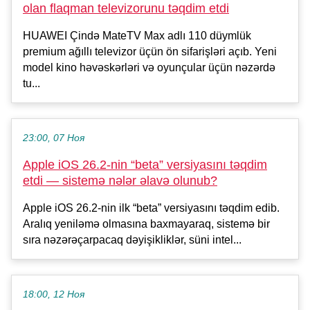
olan flaqman televizorunu təqdim etdi
HUAWEI Çində MateTV Max adlı 110 düymlük
premium ağıllı televizor üçün ön sifarişləri açıb. Yeni
model kino həvəskərləri və oyunçular üçün nəzərdə
tu...
23:00, 07 Ноя
Apple iOS 26.2-nin “beta” versiyasını təqdim
etdi — sistemə nələr əlavə olunub?
Apple iOS 26.2-nin ilk “beta” versiyasını təqdim edib.
Aralıq yeniləmə olmasına baxmayaraq, sistemə bir
sıra nəzərəçarpacaq dəyişikliklər, süni intel...
18:00, 12 Ноя