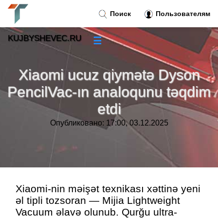
Поиск
Пользователям
KUJBYSHEVEC.RU
☰
Новости
»
Xiaomi ucuz qiymətə Dyson
Тренды новостей
»
PencilVac-ın analoqunu təqdim
etdi
Рубрики
»
Опубликовано: 17:00, 03.12.2025
Правила
»
Контакт
»
Xiaomi-nin məişət texnikası xəttinə yeni
əl tipli tozsoran — Mijia Lightweight
Vacuum əlavə olunub. Qurğu ultra-