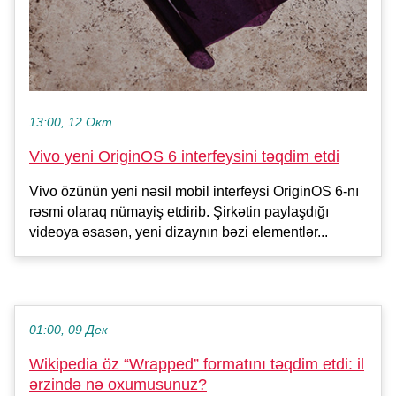
13:00, 12 Окт
Vivo yeni OriginOS 6 interfeysini təqdim etdi
Vivo özünün yeni nəsil mobil interfeysi OriginOS 6-nı
rəsmi olaraq nümayiş etdirib. Şirkətin paylaşdığı
videoya əsasən, yeni dizaynın bəzi elementlər...
01:00, 09 Дек
Wikipedia öz “Wrapped” formatını təqdim etdi: il
ərzində nə oxumusunuz?