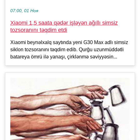
07:00, 01 Ноя
Xiaomi 1,5 saata qədər işləyən ağıllı simsiz
tozsoranını təqdim etdi
Xiaomi beynəlxalq saytında yeni G30 Max adlı simsiz
siklon tozsoranını təqdim edib. Qurğu uzunmüddətli
batareya ömrü ilə yanaşı, çirklənmə səviyyəsin...