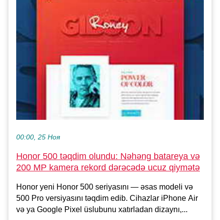
00:00, 25 Ноя
Honor 500 təqdim olundu: Nəhəng batareya və
200 MP kamera rekord dərəcədə ucuz qiymətə
Honor yeni Honor 500 seriyasını — əsas modeli və
500 Pro versiyasını təqdim edib. Cihazlar iPhone Air
və ya Google Pixel üslubunu xatırladan dizaynı,...