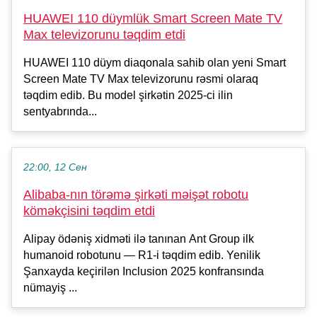
HUAWEI 110 düymlük Smart Screen Mate TV
Max televizorunu təqdim etdi
HUAWEI 110 düym diaqonala sahib olan yeni Smart
Screen Mate TV Max televizorunu rəsmi olaraq
təqdim edib. Bu model şirkətin 2025-ci ilin
sentyabrında...
22:00, 12 Сен
Alibaba-nın törəmə şirkəti məişət robotu
köməkçisini təqdim etdi
Alipay ödəniş xidməti ilə tanınan Ant Group ilk
humanoid robotunu — R1-i təqdim edib. Yenilik
Şanxayda keçirilən Inclusion 2025 konfransında
nümayiş ...