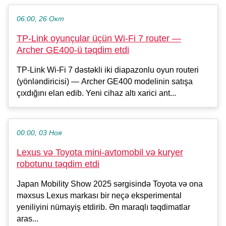
06:00, 26 Окт
TP-Link oyunçular üçün Wi-Fi 7 router —
Archer GE400-ü təqdim etdi
TP-Link Wi-Fi 7 dəstəkli iki diapazonlu oyun routeri
(yönləndiricisi) — Archer GE400 modelinin satışa
çıxdığını elan edib. Yeni cihaz altı xarici ant...
00:00, 03 Ноя
Lexus və Toyota mini-avtomobil və kuryer
robotunu təqdim etdi
Japan Mobility Show 2025 sərgisində Toyota və ona
məxsus Lexus markası bir neçə eksperimental
yeniliyini nümayiş etdirib. Ən maraqlı təqdimatlar
aras...