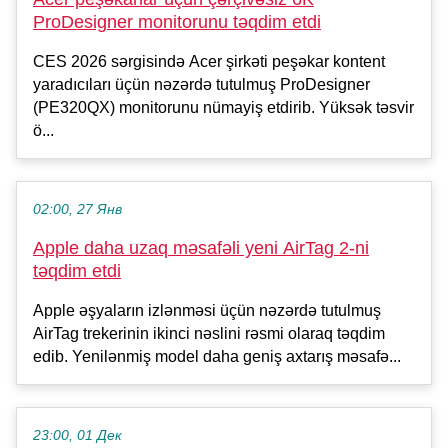
ProDesigner monitorunu təqdim etdi
CES 2026 sərgisində Acer şirkəti peşəkar kontent
yaradıcıları üçün nəzərdə tutulmuş ProDesigner
(PE320QX) monitorunu nümayiş etdirib. Yüksək təsvir
ö...
02:00, 27 Янв
Apple daha uzaq məsafəli yeni AirTag 2-ni
təqdim etdi
Apple əşyaların izlənməsi üçün nəzərdə tutulmuş
AirTag trekerinin ikinci nəslini rəsmi olaraq təqdim
edib. Yenilənmiş model daha geniş axtarış məsafə...
23:00, 01 Дек