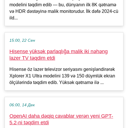
modelini təqdim edib — bu, dünyanın ilk 8K qətnamə
və HDR dəstəyinə malik monitorudur. İlk dəfə 2024-cü
ild...
15:00, 22 Сен
Hisense yüksək parlaqlığa malik iki nəhəng
lazer TV təqdim etdi
Hisense öz lazer televizor seriyasını genişləndirərək
Xplorer X1 Ultra modelini 139 və 150 düymlük ekran
ölçülərində təqdim edib. Yüksək qətnamə ilə ...
06:00, 14 Дек
OpenAI daha dəqiq cavablar verən yeni GPT-
5.2-ni təqdim etdi