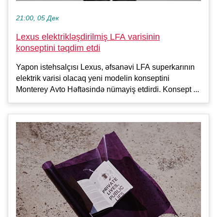
21:00, 05 Дек
Lexus elektrikləşdirilmiş LFA varisinin
konseptini təqdim etdi
Yapon istehsalçısı Lexus, əfsanəvi LFA superkarının
elektrik varisi olacaq yeni modelin konseptini
Monterey Avto Həftəsində nümayiş etdirdi. Konsept ...