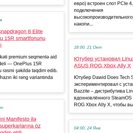
евро) встроен слот PCIe 4
подключения
высокопроизводительног
я
накопи...
napdragon 8 Elite
lu 15R smartfonunu
i
18:00, 21 Окт
rkəti premium seqmentə aid
Ютубер установил Linu
deli — OnePlus 15R
ASUS ROG Xbox Ally X
 rəsmi şəkildə təqdim edib.
hazın iki rəng variantında
Ютубер Dawid Does Tech S
экспериментировал с уст
Bazzite – дистрибутива Lin
вдохновлённого SteamOS
ROG Xbox Ally X, чтобы вы
кт
i Manifesto ilə
superkarlarına öz
04:00, 24 Янв
əqdim etdi