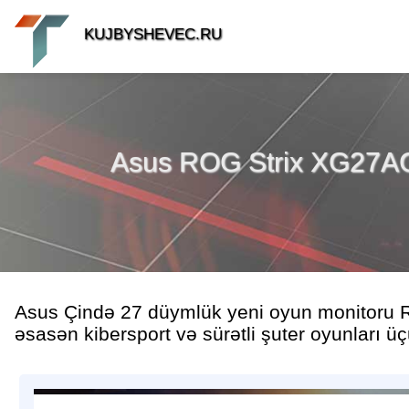
KUJBYSHEVEC.RU
Asus ROG Strix XG27ACM
Asus Çində 27 düymlük yeni oyun monitoru 
əsasən kibersport və sürətli şuter oyunları üç