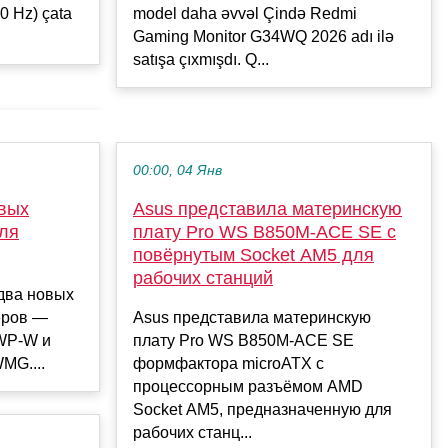
model daha əvvəl Çində Redmi
20 Hz) çata
Gaming Monitor G34WQ 2026 adı ilə
satışa çıxmışdı. Q...
00:00, 04 Янв
овых
Asus представила материнскую
ля
плату Pro WS B850M-ACE SE с
повёрнутым Socket AM5 для
рабочих станций
два новых
еров —
Asus представила материнскую
WP-W и
плату Pro WS B850M-ACE SE
MG....
формфактора microATX с
процессорным разъёмом AMD
Socket AM5, предназначенную для
рабочих станц...