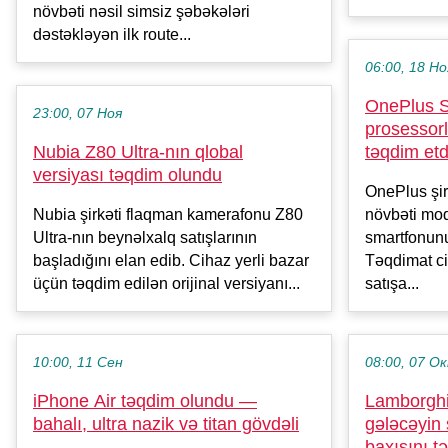
növbəti nəsil simsiz şəbəkələri
dəstəkləyən ilk route...
06:00, 18 Но
OnePlus S
23:00, 07 Ноя
prosessor
Nubia Z80 Ultra-nın qlobal
təqdim etd
versiyası təqdim olundu
OnePlus şi
Nubia şirkəti flaqman kamerafonu Z80
növbəti mo
Ultra-nın beynəlxalq satışlarının
smartfonunu
başladığını elan edib. Cihaz yerli bazar
Təqdimat ci
üçün təqdim edilən orijinal versiyanı...
satışa...
10:00, 11 Сен
08:00, 07 О
iPhone Air təqdim olundu —
Lamborghin
bahalı, ultra nazik və titan gövdəli
gələcəyin 
baxışını t