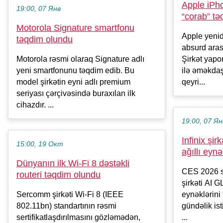
Apple iPho
19:00, 07 Янв
“corab” tə
Motorola Signature smartfonu
Apple yenidə
təqdim olundu
absurd aras
Motorola rəsmi olaraq Signature adlı
Şirkət yap
yeni smartfonunu təqdim edib. Bu
ilə əməkdaş
model şirkətin eyni adlı premium
qeyri...
seriyası çərçivəsində buraxılan ilk
cihazdır. ...
19:00, 07 Ян
Infinix şi
15:00, 19 Окт
ağıllı eynə
Dünyanın ilk Wi-Fi 8 dəstəkli
CES 2026 sə
routeri təqdim olundu
şirkəti AI 
Sercomm şirkəti Wi-Fi 8 (IEEE
eynəklərini
802.11bn) standartının rəsmi
gündəlik is
sertifikatlaşdırılmasını gözləmədən,
...