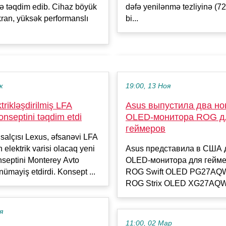
də təqdim edib. Cihaz böyük
dəfə yenilənmə tezliyinə (7
ekran, yüksək performanslı
bi...
к
19:00, 13 Ноя
trikləşdirilmiş LFA
Asus выпустила два н
konseptini təqdim etdi
OLED-монитора ROG д
геймеров
salçısı Lexus, əfsanəvi LFA
 elektrik varisi olacaq yeni
Asus представила в США 
septini Monterey Avto
OLED-монитора для гейм
nümayiş etdirdi. Konsept ...
ROG Swift OLED PG27AQ
ROG Strix OLED XG27AQW
я
11:00, 02 Мар