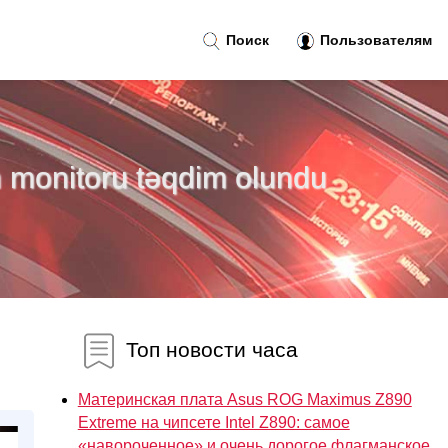
Поиск
Пользователям
 monitoru təqdim olundu
Топ новости часа
Материнская плата Asus ROG Maximus Z890
Extreme на чипсете Intel Z890: самое
«навороченное» и очень дорогое флагманское