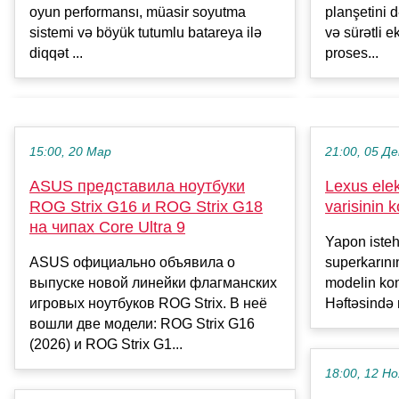
planşetini 
oyun performansı, müasir soyutma
və sürətli 
sistemi və böyük tutumlu batareya ilə
proses...
diqqət ...
15:00, 20 Мар
21:00, 05 Де
ASUS представила ноутбуки
Lexus elek
ROG Strix G16 и ROG Strix G18
varisinin 
на чипах Core Ultra 9
Yapon isteh
ASUS официально объявила о
superkarının
выпуске новой линейки флагманских
modelin kon
игровых ноутбуков ROG Strix. В неё
Həftəsində 
вошли две модели: ROG Strix G16
(2026) и ROG Strix G1...
18:00, 12 Но