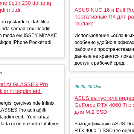
ne üçün 230 dollarlıq
qdim etdi
ASUS NUC 16 и Dell Pro
портативные ПК для ра
n göstərdi ki, dahiliklə
“облаке”
ında sərhəd çox incədir.
on moda evi ISSEY MIYAKE
Использование «облачны
lıqda iPhone Pocket adlı
особенно удобно в офиса
рабочими пространствами,
данные не хранятся локал
доступ к рабочей сред...
в
rkəti AI GLASSES Pro
05:00, 29 Окт
klərini təqdim etdi
ASUS выпустила видео
rgisi çərçivəsində Infinix
GeForce RTX 4060 Ti с
GLASSES Pro adlı ağıllı
для M.2 SSD
 təqdim edib. Yeni cihaz
tifadə üçün nəzərdə tutulmuş
В модификацию ASUS Dua
RTX 4060 Ti SSD (ее оцен