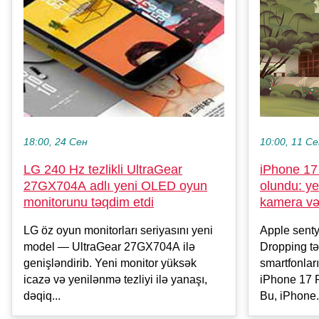
10:00, 11 С
18:00, 24 Сен
iPhone 17
LG 240 Hz tezlikli UltraGear
olundu: ye
27GX704A adlı yeni OLED oyun
kamera və
monitorunu təqdim etdi
Apple senty
LG öz oyun monitorları seriyasını yeni
Dropping t
model — UltraGear 27GX704A ilə
smartfonlar
genişləndirib. Yeni monitor yüksək
iPhone 17 P
icazə və yenilənmə tezliyi ilə yanaşı,
Bu, iPhone.
dəqiq...