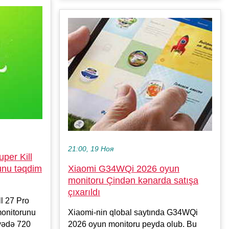
21:00, 19 Ноя
per Kill
Xiaomi G34WQi 2026 oyun
unu təqdim
monitoru Çindən kənarda satışa
çıxarıldı
l 27 Pro
Xiaomi-nin qlobal saytında G34WQi
monitorunu
2026 oyun monitoru peyda olub. Bu
yədə 720