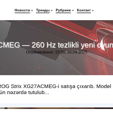
Новости
»
Тренды
»
Рубрики
»
Контакт
»
EG — 260 Hz tezlikli yeni oyun
Опубликовано: 15:00, 16.09.2025
ROG Strix XG27ACMEG-i satışa çıxarıb. Model
ün nəzərdə tutulub...