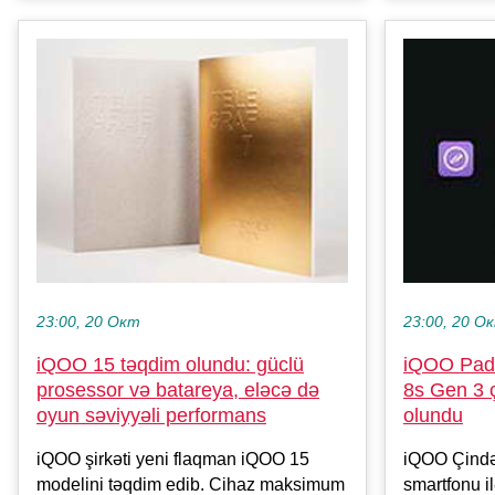
23:00, 20 О
23:00, 20 Окт
iQOO Pad 
iQOO 15 təqdim olundu: güclü
8s Gen 3 ç
prosessor və batareya, eləcə də
olundu
oyun səviyyəli performans
iQOO Çində
iQOO şirkəti yeni flaqman iQOO 15
smartfonu i
modelini təqdim edib. Cihaz maksimum