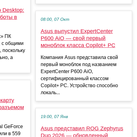
 Desktop:
боты в
08:00, 07 Окт
Asus выпустил ExpertCenter
х» ПК
P600 AiO — свой первый
х с общими
моноблок класса Copilot+ PC
 поскольку
ьно, а
Компания Asus представила свой
первый моноблок под названием
ExpertCenter P600 AiO,
сертифицированный классом
Copilot+ PC. Устройство способно
локаль...
карту
 разъемом
19:00, 07 Янв
l GeForce
Asus представил ROG Zephyrus
или в 559
Duo 2026 — обновленный