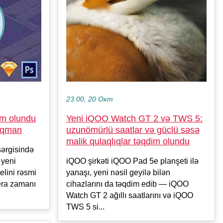
23:00, 20 Окт
Yeni iQOO Watch GT 2 və TWS 5:
im olundu
uzunömürlü saatlar və güclü səsə
laqman
malik qulaqlıqlar təqdim olundu
ərgisində
iQOO şirkəti iQOO Pad 5e planşeti ilə
 yeni
yanaşı, yeni nəsil geyilə bilən
lini rəsmi
cihazlarını da təqdim edib — iQOO
era zamanı
Watch GT 2 ağıllı saatlarını və iQOO
TWS 5 si...