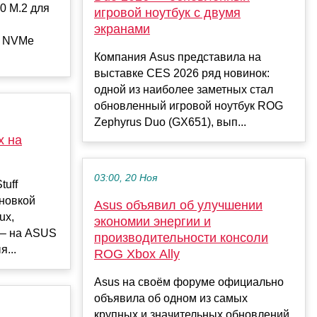
.0 M.2 для
игровой ноутбук с двумя
экранами
о NVMe
Компания Asus представила на
выставке CES 2026 ряд новинок:
одной из наиболее заметных стал
обновленный игровой ноутбук ROG
Zephyrus Duo (GX651), вып...
x на
03:00, 20 Ноя
tuff
ановкой
Asus объявил об улучшении
ux,
экономии энергии и
 – на ASUS
производительности консоли
я...
ROG Xbox Ally
Asus на своём форуме официально
объявила об одном из самых
крупных и значительных обновлений