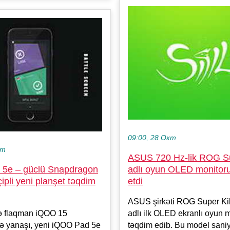
09:00, 28 Окт
кт
ASUS 720 Hz-lik ROG Su
5e – güclü Snapdragon
adlı oyun OLED monitor
ipli yeni planşet təqdim
etdi
ASUS şirkəti ROG Super Kil
 flaqman iQOO 15
adlı ilk OLED ekranlı oyun 
lə yanaşı, yeni iQOO Pad 5e
təqdim edib. Bu model sani