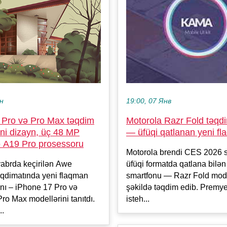
ен
19:00, 07 Янв
 Pro və Pro Max təqdim
Motorola Razr Fold təqd
ni dizayn, üç 48 MP
— üfüqi qatlanan yeni f
 A19 Pro prosessoru
Motorola brendi CES 2026 s
abrda keçirilən Awe
üfüqi formatda qatlana bilən
əqdimatında yeni flaqman
smartfonu — Razr Fold mode
ını – iPhone 17 Pro və
şəkildə təqdim edib. Premy
ro Max modellərini tanıtdı.
isteh...
..