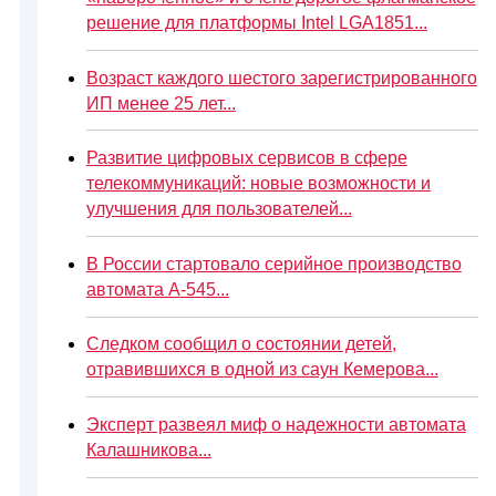
решение для платформы Intel LGA1851...
Возраст каждого шестого зарегистрированного
ИП менее 25 лет...
Развитие цифровых сервисов в сфере
телекоммуникаций: новые возможности и
улучшения для пользователей...
В России стартовало серийное производство
автомата А-545...
Следком сообщил о состоянии детей,
отравившихся в одной из саун Кемерова...
Эксперт развеял миф о надежности автомата
Калашникова...