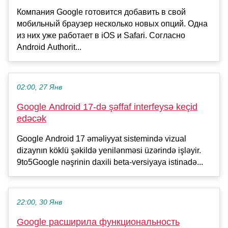
Компания Google готовится добавить в свой
мобильный браузер несколько новых опций. Одна
из них уже работает в iOS и Safari. Согласно
Android Authorit...
02:00, 27 Янв
Google Android 17-də şəffaf interfeysə keçid
edəcək
Google Android 17 əməliyyat sistemində vizual
dizaynın köklü şəkildə yenilənməsi üzərində işləyir.
9to5Google nəşrinin daxili beta-versiyaya istinadə...
22:00, 30 Янв
Google расширила функциональность