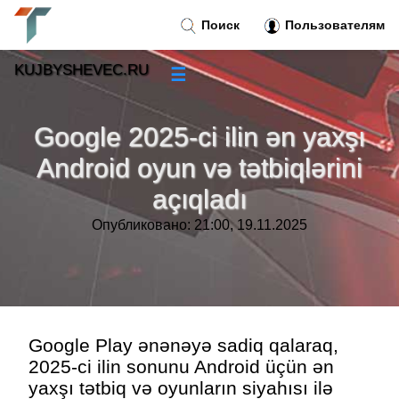
Поиск
Пользователям
KUJBYSHEVEC.RU
☰
Новости
»
Google 2025-ci ilin ən yaxşı
Тренды новостей
»
Android oyun və tətbiqlərini
açıqladı
Рубрики
»
Опубликовано: 21:00, 19.11.2025
Правила
»
Контакт
»
Google Play ənənəyə sadiq qalaraq,
2025-ci ilin sonunu Android üçün ən
yaxşı tətbiq və oyunların siyahısı ilə