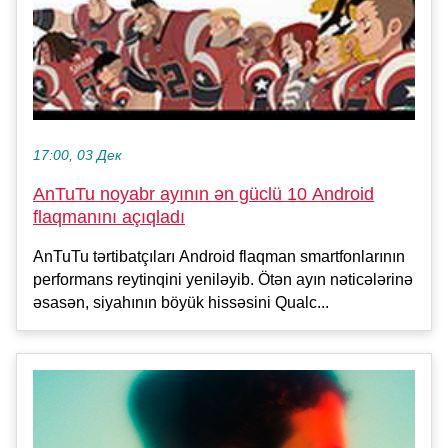
17:00, 03 Дек
AnTuTu noyabr ayının ən güclü 10 Android
flaqmanını açıqladı
AnTuTu tərtibatçıları Android flaqman smartfonlarının
performans reytinqini yeniləyib. Ötən ayın nəticələrinə
əsasən, siyahının böyük hissəsini Qualc...