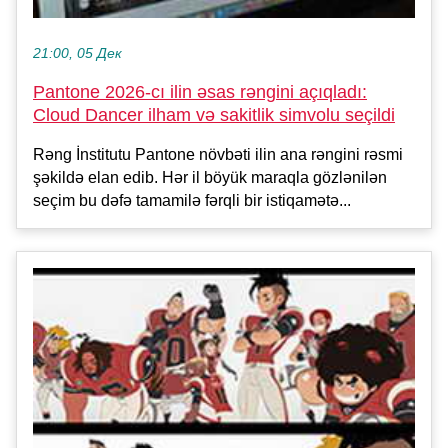
21:00, 05 Дек
Pantone 2026-cı ilin əsas rəngini açıqladı:
Cloud Dancer ilham və sakitlik simvolu seçildi
Rəng İnstitutu Pantone növbəti ilin ana rəngini rəsmi
şəkildə elan edib. Hər il böyük maraqla gözlənilən
seçim bu dəfə tamamilə fərqli bir istiqamətə...