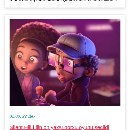
02:00, 22 Дек
Silent Hill f ilin ən yaxşı qorxu oyunu seçildi