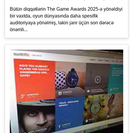
Bütün diqqətlərin The Game Awards 2025-ə yönəldiyi
bir vaxtda, oyun dünyasında daha spesifik
auditoriyaya yönəlmiş, lakin janr üçün son dərəcə
önəmli...