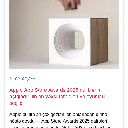
21:00, 05 Дек
Apple App Store Awards 2025 qaliblərini
açıqladı: İlin ən yaxşı tətbiqləri və oyunları
seçildi
Apple bu ilin ən çox gözlənilən anlarından birinə
nöqtə qoydu — App Store Awards 2025 qalibləri
rəsmi olaraq elan olundu. Şirkət 2025-ci ildə istifad...