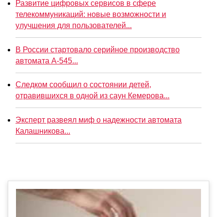
Развитие цифровых сервисов в сфере
телекоммуникаций: новые возможности и
улучшения для пользователей...
В России стартовало серийное производство
автомата А-545...
Следком сообщил о состоянии детей,
отравившихся в одной из саун Кемерова...
Эксперт развеял миф о надежности автомата
Калашникова...