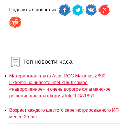
Поделиться новостью:
Топ новости часа
Материнская плата Asus ROG Maximus Z890
Extreme на чипсете Intel Z890: самое
«навороченное» и очень дорогое флагманское
решение для платформы Intel LGA1851...
Возраст каждого шестого зарегистрированного ИП
менее 25 лет...