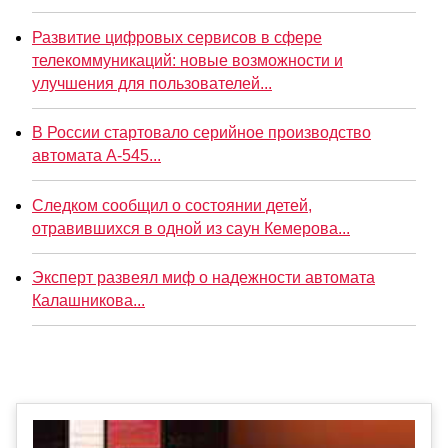
Развитие цифровых сервисов в сфере
телекоммуникаций: новые возможности и
улучшения для пользователей...
В России стартовало серийное производство
автомата А-545...
Следком сообщил о состоянии детей,
отравившихся в одной из саун Кемерова...
Эксперт развеял миф о надежности автомата
Калашникова...