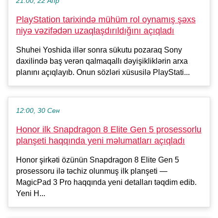
21:00, 22 Апр
PlayStation tarixində mühüm rol oynamış şəxs
niyə vəzifədən uzaqlaşdırıldığını açıqladı
Shuhei Yoshida illər sonra sükutu pozaraq Sony
daxilində baş verən qalmaqallı dəyişikliklərin arxa
planını açıqlayıb. Onun sözləri xüsusilə PlayStati...
12:00, 30 Сен
Honor ilk Snapdragon 8 Elite Gen 5 prosessorlu
planşeti haqqında yeni məlumatları açıqladı
Honor şirkəti özünün Snapdragon 8 Elite Gen 5
prosessoru ilə təchiz olunmuş ilk planşeti —
MagicPad 3 Pro haqqında yeni detalları təqdim edib.
Yeni H...