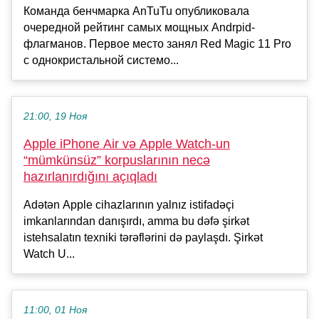
Команда бенчмарка AnTuTu опубликовала
очередной рейтинг самых мощных Andrpid-
флагманов. Первое место занял Red Magic 11 Pro
c однокристальной системо...
21:00, 19 Ноя
Apple iPhone Air və Apple Watch-un
“mümkünsüz” korpuslarının necə
hazırlanırdığını açıqladı
Adətən Apple cihazlarının yalnız istifadəçi
imkanlarından danışırdı, amma bu dəfə şirkət
istehsalatın texniki tərəflərini də paylaşdı. Şirkət
Watch U...
11:00, 01 Ноя