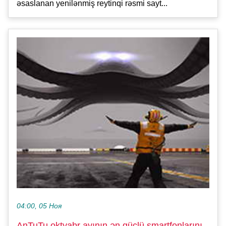
əsaslanan yenilənmiş reytinqi rəsmi sayt...
04:00, 05 Ноя
AnTuTu oktyabr ayının ən güclü smartfonlarını