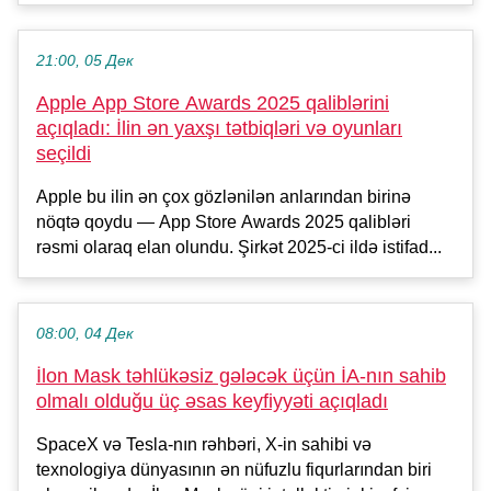
21:00, 05 Дек
Apple App Store Awards 2025 qaliblərini
açıqladı: İlin ən yaxşı tətbiqləri və oyunları
seçildi
Apple bu ilin ən çox gözlənilən anlarından birinə
nöqtə qoydu — App Store Awards 2025 qalibləri
rəsmi olaraq elan olundu. Şirkət 2025-ci ildə istifad...
08:00, 04 Дек
İlon Mask təhlükəsiz gələcək üçün İA-nın sahib
olmalı olduğu üç əsas keyfiyyəti açıqladı
SpaceX və Tesla-nın rəhbəri, X-in sahibi və
texnologiya dünyasının ən nüfuzlu fiqurlarından biri