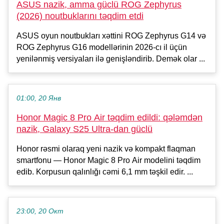
ASUS nazik, amma güclü ROG Zephyrus
(2026) noutbuklarını təqdim etdi
ASUS oyun noutbukları xəttini ROG Zephyrus G14 və
ROG Zephyrus G16 modellərinin 2026-cı il üçün
yenilənmiş versiyaları ilə genişləndirib. Demək olar ...
01:00, 20 Янв
Honor Magic 8 Pro Air təqdim edildi: qələmdən
nazik, Galaxy S25 Ultra-dan güclü
Honor rəsmi olaraq yeni nazik və kompakt flaqman
smartfonu — Honor Magic 8 Pro Air modelini təqdim
edib. Korpusun qalınlığı cəmi 6,1 mm təşkil edir. ...
23:00, 20 Окт