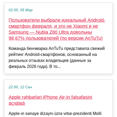
02:00, 05 Мар
Пользователи выбрали идеальный Android-
смартфон февраля, и это не Xiaomi и не
Samsung — Nubia Z80 Ultra довольны
98,67% пользователей (по версии AnTuTu)
Команда бенчмарка AnTuTu представила свежий
рейтинг Android-смартфонов, основанный на
реальных отзывах владельцев (данные за
февраль 2026 года). В то...
22:00, 12 Сен
Apple rəhbərləri iPhone Air-in fəlsəfəsini
açıqladı
Apple-ın sənaye dizaynı üzrə vitse-prezidenti Molli