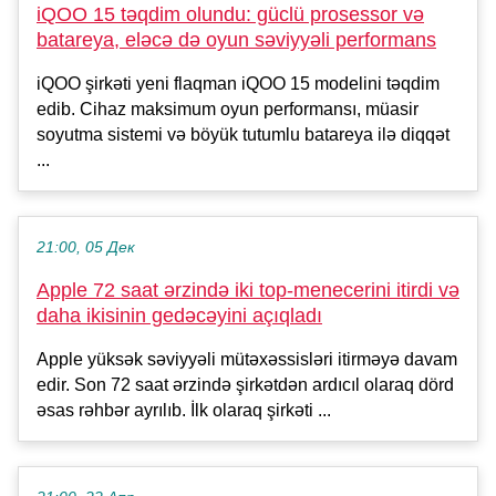
iQOO 15 təqdim olundu: güclü prosessor və
batareya, eləcə də oyun səviyyəli performans
iQOO şirkəti yeni flaqman iQOO 15 modelini təqdim
edib. Cihaz maksimum oyun performansı, müasir
soyutma sistemi və böyük tutumlu batareya ilə diqqət
...
21:00, 05 Дек
Apple 72 saat ərzində iki top-menecerini itirdi və
daha ikisinin gedəcəyini açıqladı
Apple yüksək səviyyəli mütəxəssisləri itirməyə davam
edir. Son 72 saat ərzində şirkətdən ardıcıl olaraq dörd
əsas rəhbər ayrılıb. İlk olaraq şirkəti ...