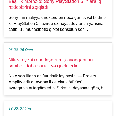
Beşillik mərhələ: Sony PlayStation 5-in aralıq
nəticələrini açıqladı
Sony-nin maliyyə direktoru bir neçə gün əvvəl bildirib
ki, PlayStation 5 hazırda öz həyat dövrünün yarısına
çatıb. Bu münasibətlə şirkət konsolun son...
06:00, 26 Окт
Nike-in yeni robotlaşdırılmış ayaqqabıları
sahibini daha sürətli və güclü edir
Nike son illərin ən futuristik layihəsini — Project
Amplify adlı dünyanın ilk elektrik ötürücülü
ayaqqabısını təqdim edib. Şirkətin ideyasına görə, b...
19:00, 07 Янв