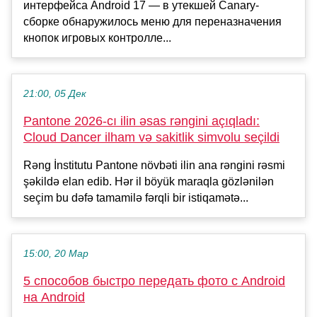
интерфейса Android 17 — в утекшей Canary-
сборке обнаружилось меню для переназначения
кнопок игровых контролле...
21:00, 05 Дек
Pantone 2026-cı ilin əsas rəngini açıqladı:
Cloud Dancer ilham və sakitlik simvolu seçildi
Rəng İnstitutu Pantone növbəti ilin ana rəngini rəsmi
şəkildə elan edib. Hər il böyük maraqla gözlənilən
seçim bu dəfə tamamilə fərqli bir istiqamətə...
15:00, 20 Мар
5 способов быстро передать фото с Android
на Android