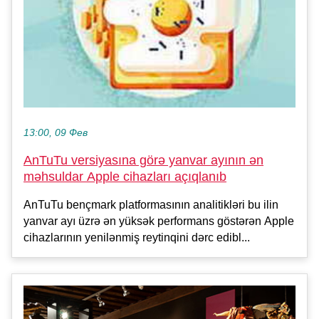
13:00, 09 Фев
AnTuTu versiyasına görə yanvar ayının ən
məhsuldar Apple cihazları açıqlanıb
AnTuTu bençmark platformasının analitikləri bu ilin
yanvar ayı üzrə ən yüksək performans göstərən Apple
cihazlarının yenilənmiş reytinqini dərc edibl...