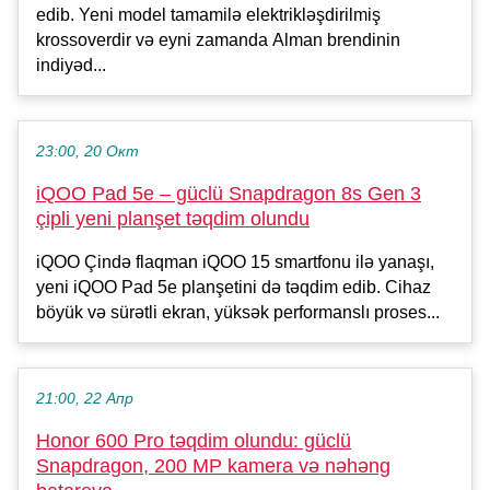
edib. Yeni model tamamilə elektrikləşdirilmiş
krossoverdir və eyni zamanda Alman brendinin
indiyəd...
23:00, 20 Окт
iQOO Pad 5e – güclü Snapdragon 8s Gen 3
çipli yeni planşet təqdim olundu
iQOO Çində flaqman iQOO 15 smartfonu ilə yanaşı,
yeni iQOO Pad 5e planşetini də təqdim edib. Cihaz
böyük və sürətli ekran, yüksək performanslı proses...
21:00, 22 Апр
Honor 600 Pro təqdim olundu: güclü
Snapdragon, 200 MP kamera və nəhəng