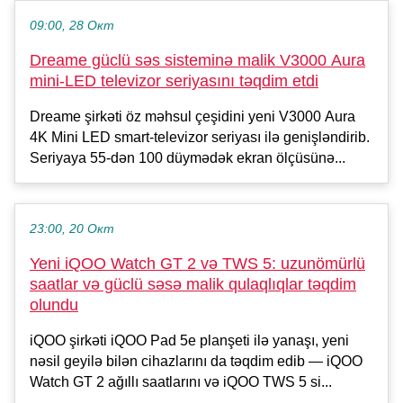
09:00, 28 Окт
Dreame güclü səs sisteminə malik V3000 Aura
mini-LED televizor seriyasını təqdim etdi
Dreame şirkəti öz məhsul çeşidini yeni V3000 Aura
4K Mini LED smart-televizor seriyası ilə genişləndirib.
Seriyaya 55-dən 100 düymədək ekran ölçüsünə...
23:00, 20 Окт
Yeni iQOO Watch GT 2 və TWS 5: uzunömürlü
saatlar və güclü səsə malik qulaqlıqlar təqdim
olundu
iQOO şirkəti iQOO Pad 5e planşeti ilə yanaşı, yeni
nəsil geyilə bilən cihazlarını da təqdim edib — iQOO
Watch GT 2 ağıllı saatlarını və iQOO TWS 5 si...