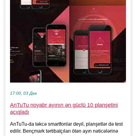
17:00, 03 Дек
AnTuTu noyabr ayının ən güclü 10 planşetini
açıqladı
AnTuTu-da təkcə smartfonlar deyil, planşetlər də test
edilir. Bençmark tərtibatçıları ötən ayın nəticələrinə