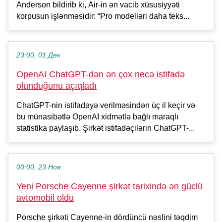
Anderson bildirib ki, Air-in ən vacib xüsusiyyəti
korpusun işlənməsidir: “Pro modelləri daha teks...
23:00, 01 Дек
OpenAI ChatGPT-dən ən çox necə istifadə
olunduğunu açıqladı
ChatGPT-nin istifadəyə verilməsindən üç il keçir və
bu münasibətlə OpenAI xidmətlə bağlı maraqlı
statistika paylaşıb. Şirkət istifadəçilərin ChatGPT-...
00:00, 23 Ноя
Yeni Porsche Cayenne şirkət tarixində ən güclü
avtomobil oldu
Porsche şirkəti Cayenne-in dördüncü nəslini təqdim