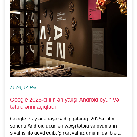
21:00, 19 Ноя
Google 2025-ci ilin ən yaxşı Android oyun və
tətbiqlərini açıqladı
Google Play ənənəyə sadiq qalaraq, 2025-ci ilin
sonunu Android üçün ən yaxşı tətbiq və oyunların
siyahısı ilə qeyd edib. Şirkət yalnız ümumi qaliblər...