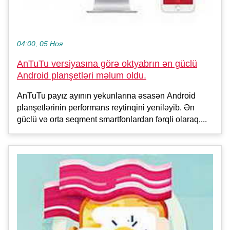
04:00, 05 Ноя
AnTuTu versiyasına görə oktyabrın ən güclü
Android planşetləri məlum oldu.
AnTuTu payız ayının yekunlarına əsasən Android
planşetlərinin performans reytinqini yeniləyib. Ən
güclü və orta seqment smartfonlardan fərqli olaraq,...