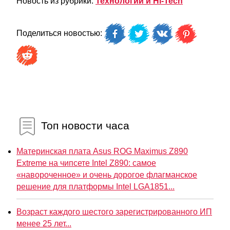
Новость из рубрики:
Технологии и Hi-Tech
Поделиться новостью:
Топ новости часа
Материнская плата Asus ROG Maximus Z890
Extreme на чипсете Intel Z890: самое
«навороченное» и очень дорогое флагманское
решение для платформы Intel LGA1851...
Возраст каждого шестого зарегистрированного ИП
менее 25 лет...