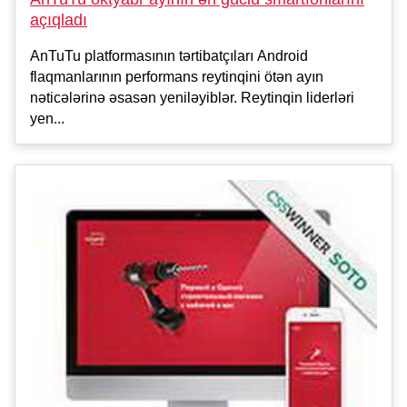
açıqladı
AnTuTu platformasının tərtibatçıları Android
flaqmanlarının performans reytinqini ötən ayın
nəticələrinə əsasən yeniləyiblər. Reytinqin liderləri
yen...