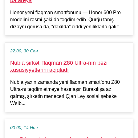
batareya
Honor yeni flaqman smartfonunu — Honor 600 Pro
modelini rəsmi şəkildə təqdim edib. Qurğu tanış
dizaynı qorusa da, “daxildə” ciddi yeniliklərlə gəlir:...
22:00, 30 Сен
Nubia şirkəti flaqman Z80 Ultra-nın bəzi
xüsusiyyətlərini açıqladı
Nubia yaxın zamanda yeni flaqman smartfonu Z80
Ultra-nı təqdim etməyə hazırlaşır. Buraxılışa az
qalmış, şirkətin meneceri Çjan Ley sosial şəbəkə
Weib...
00:00, 14 Ноя