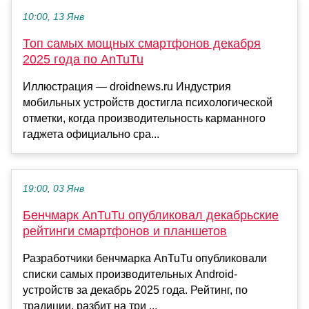
10:00, 13 Янв
Топ самых мощных смартфонов декабря
2025 года по AnTuTu
Иллюстрация — droidnews.ru Индустрия
мобильных устройств достигла психологической
отметки, когда производительность карманного
гаджета официально сра...
19:00, 03 Янв
Бенчмарк AnTuTu опубликовал декабрьские
рейтинги смартфонов и планшетов
Разработчики бенчмарка AnTuTu опубликовали
списки самых производительных Android-
устройств за декабрь 2025 года. Рейтинг, по
традиции, разбит на три ...