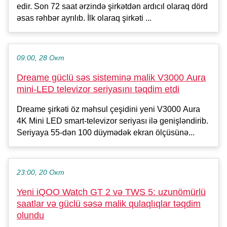
edir. Son 72 saat ərzində şirkətdən ardıcıl olaraq dörd
əsas rəhbər ayrılıb. İlk olaraq şirkəti ...
09:00, 28 Окт
Dreame güclü səs sisteminə malik V3000 Aura
mini-LED televizor seriyasını təqdim etdi
Dreame şirkəti öz məhsul çeşidini yeni V3000 Aura
4K Mini LED smart-televizor seriyası ilə genişləndirib.
Seriyaya 55-dən 100 düymədək ekran ölçüsünə...
23:00, 20 Окт
Yeni iQOO Watch GT 2 və TWS 5: uzunömürlü
saatlar və güclü səsə malik qulaqlıqlar təqdim
olundu