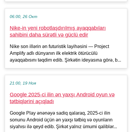
06:00, 26 Окт
Nike-in yeni robotlaşdırılmış ayaqqabıları
sahibini daha sürətli və güclü edir
Nike son illərin ən futuristik layihəsini — Project
Amplify adlı dünyanın ilk elektrik ötürücülü
ayaqqabısını təqdim edib. Şirkətin ideyasına görə, b...
21:00, 19 Ноя
Google 2025-ci ilin ən yaxşı Android oyun və
tətbiqlərini açıqladı
Google Play ənənəyə sadiq qalaraq, 2025-ci ilin
sonunu Android üçün ən yaxşı tətbiq və oyunların
siyahısı ilə qeyd edib. Şirkət yalnız ümumi qaliblər...