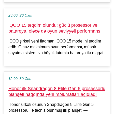
23:00, 20 Окт
iQOO 15 təqdim olundu: güclü prosessor və
batareya, eləcə də oyun səviyyəli performans
iQOO şirkəti yeni flaqman iQOO 15 modelini təqdim
edib. Cihaz maksimum oyun performansı, müasir
soyutma sistemi və böyük tutumlu batareya ilə diqqət
...
12:00, 30 Сен
Honor ilk Snapdragon 8 Elite Gen 5 prosessorlu
planşeti haqqında yeni məlumatları açıqladı
Honor şirkəti özünün Snapdragon 8 Elite Gen 5
prosessoru ilə təchiz olunmuş ilk planşeti —