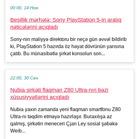
00:00, 14 Ноя
Beşillik mərhələ: Sony PlayStation 5-in aralıq
nəticələrini açıqladı
Sony-nin maliyyə direktoru bir neçə gün əvvəl bildirib
ki, PlayStation 5 hazırda öz həyat dövrünün yarısına
çatıb. Bu münasibətlə şirkət konsolun son...
22:00, 30 Сен
Nubia şirkəti flaqman Z80 Ultra-nın bəzi
xüsusiyyətlərini açıqladı
Nubia yaxın zamanda yeni flaqman smartfonu Z80
Ultra-nı təqdim etməyə hazırlaşır. Buraxılışa az
qalmış, şirkətin meneceri Çjan Ley sosial şəbəkə
Weib...