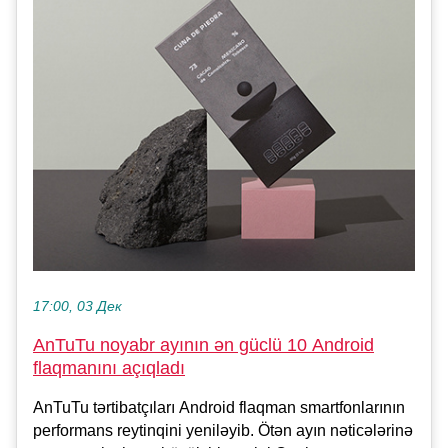
17:00, 03 Дек
AnTuTu noyabr ayının ən güclü 10 Android
flaqmanını açıqladı
AnTuTu tərtibatçıları Android flaqman smartfonlarının
performans reytinqini yeniləyib. Ötən ayın nəticələrinə