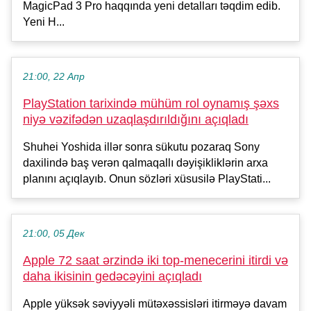
MagicPad 3 Pro haqqında yeni detalları təqdim edib.
Yeni H...
21:00, 22 Апр
PlayStation tarixində mühüm rol oynamış şəxs
niyə vəzifədən uzaqlaşdırıldığını açıqladı
Shuhei Yoshida illər sonra sükutu pozaraq Sony
daxilində baş verən qalmaqallı dəyişikliklərin arxa
planını açıqlayıb. Onun sözləri xüsusilə PlayStati...
21:00, 05 Дек
Apple 72 saat ərzində iki top-menecerini itirdi və
daha ikisinin gedəcəyini açıqladı
Apple yüksək səviyyəli mütəxəssisləri itirməyə davam