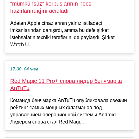
“mümkünsüz” korpuslarının necə
hazırlanırdığını açıqladı
Adətən Apple cihazlarının yalnız istifadəçi
imkanlarından danışırdı, amma bu dəfə şirkət
istehsalatın texniki tərəflərini də paylaşdı. Şirkət
Watch U...
17:00, 04 Фев
Red Magic 11 Pro+ снова лидер бенчмарка
AnTuTu
Команда бенчмарка AnTuTu опубликовала свежий
рейтинг самых мощных флагманов под
управлением операционной системы Android.
Лидером снова стал Red Magi...