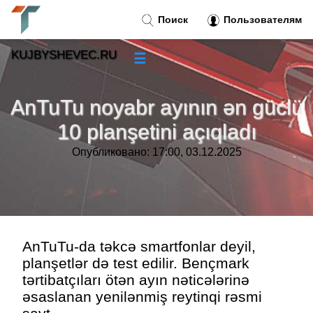
Поиск
Пользователям
KUJBYSHEVEC.RU
☰
Новости
»
AnTuTu noyabr ayının ən güclü
Тренды новостей
»
10 planşetini açıqladı
Опубликовано: 17:00, 03.12.2025
Рубрики
»
Правила
»
Контакт
»
AnTuTu-da təkcə smartfonlar deyil,
planşetlər də test edilir. Bençmark
tərtibatçıları ötən ayın nəticələrinə
əsaslanan yenilənmiş reytinqi rəsmi