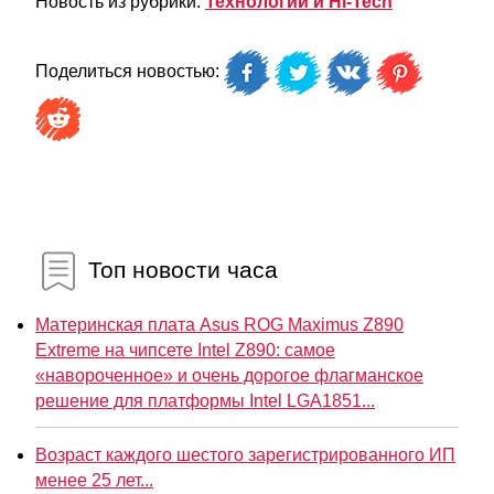
Новость из рубрики:
Технологии и Hi-Tech
Поделиться новостью:
Топ новости часа
Материнская плата Asus ROG Maximus Z890
Extreme на чипсете Intel Z890: самое
«навороченное» и очень дорогое флагманское
решение для платформы Intel LGA1851...
Возраст каждого шестого зарегистрированного ИП
менее 25 лет...