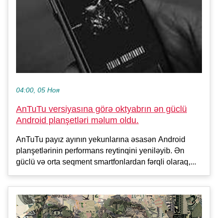
04:00, 05 Ноя
AnTuTu versiyasına görə oktyabrın ən güclü
Android planşetləri məlum oldu.
AnTuTu payız ayının yekunlarına əsasən Android
planşetlərinin performans reytinqini yeniləyib. Ən
güclü və orta seqment smartfonlardan fərqli olaraq,...