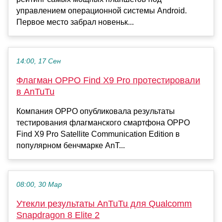
управлением операционной системы Android.
Первое место забрал новеньк...
14:00, 17 Сен
Флагман OPPO Find X9 Pro протестировали
в AnTuTu
Компания OPPO опубликовала результаты
тестирования флагманского смартфона OPPO
Find X9 Pro Satellite Communication Edition в
популярном бенчмарке AnT...
08:00, 30 Мар
Утекли результаты AnTuTu для Qualcomm
Snapdragon 8 Elite 2