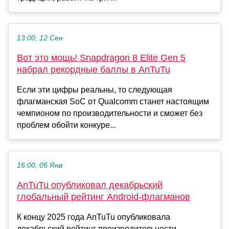
13:00, 12 Сен
Вот это мощь! Snapdragon 8 Elite Gen 5
набрал рекордные баллы в AnTuTu
Если эти цифры реальны, то следующая
флагманская SoC от Qualcomm станет настоящим
чемпионом по производительности и сможет без
проблем обойти конкуре...
16:00, 05 Янв
AnTuTu опубликовал декабрьский
глобальный рейтинг Android-флагманов
К концу 2025 года AnTuTu опубликовала
декабрьский рейтинг производительности,