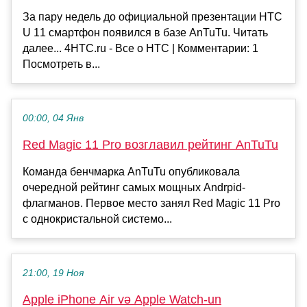
За пару недель до официальной презентации HTC
U 11 смартфон появился в базе AnTuTu. Читать
далее... 4HTC.ru - Все о HTC | Комментарии: 1
Посмотреть в...
00:00, 04 Янв
Red Magic 11 Pro возглавил рейтинг AnTuTu
Команда бенчмарка AnTuTu опубликовала
очередной рейтинг самых мощных Andrpid-
флагманов. Первое место занял Red Magic 11 Pro
c однокристальной системо...
21:00, 19 Ноя
Apple iPhone Air və Apple Watch-un