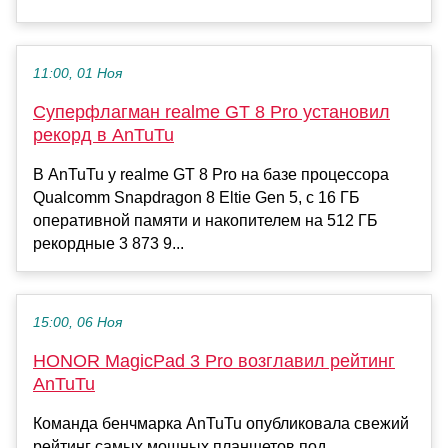
11:00, 01 Ноя
Суперфлагман realme GT 8 Pro установил
рекорд в AnTuTu
В AnTuTu у realme GT 8 Pro на базе процессора
Qualcomm Snapdragon 8 Eltie Gen 5, с 16 ГБ
оперативной памяти и накопителем на 512 ГБ
рекордные 3 873 9...
15:00, 06 Ноя
HONOR MagicPad 3 Pro возглавил рейтинг
AnTuTu
Команда бенчмарка AnTuTu опубликовала свежий
рейтинг самых мощных планшетов под