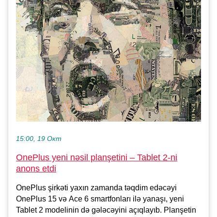
15:00, 19 Окт
OnePlus yeni nəsil planşetini – Tablet 2-ni
anons etdi
OnePlus şirkəti yaxın zamanda təqdim edəcəyi
OnePlus 15 və Ace 6 smartfonları ilə yanaşı, yeni
Tablet 2 modelinin də gələcəyini açıqlayıb. Planşetin