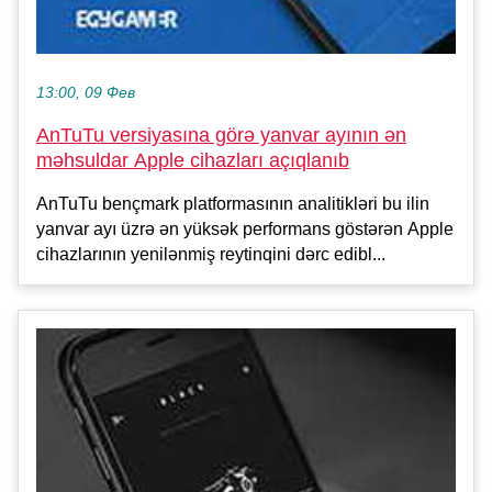
13:00, 09 Фев
AnTuTu versiyasına görə yanvar ayının ən
məhsuldar Apple cihazları açıqlanıb
AnTuTu bençmark platformasının analitikləri bu ilin
yanvar ayı üzrə ən yüksək performans göstərən Apple
cihazlarının yenilənmiş reytinqini dərc edibl...