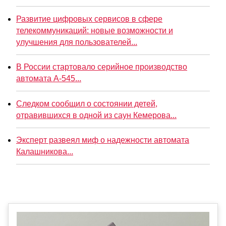
Развитие цифровых сервисов в сфере
телекоммуникаций: новые возможности и
улучшения для пользователей...
В России стартовало серийное производство
автомата А-545...
Следком сообщил о состоянии детей,
отравившихся в одной из саун Кемерова...
Эксперт развеял миф о надежности автомата
Калашникова...