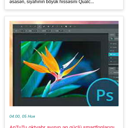
əsasən, siyahının böyük hissəsini Qualc...
04:00, 05 Ноя
AnTuTu oktyabr ayının ən güclü smartfonlarını