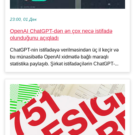
23:00, 01 Дек
OpenAI ChatGPT-dən ən çox necə istifadə
olunduğunu açıqladı
ChatGPT-nin istifadəyə verilməsindən üç il keçir və
bu münasibətlə OpenAI xidmətlə bağlı maraqlı
statistika paylaşıb. Şirkət istifadəçilərin ChatGPT-...