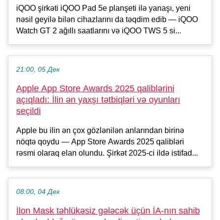
iQOO şirkəti iQOO Pad 5e planşeti ilə yanaşı, yeni
nəsil geyilə bilən cihazlarını da təqdim edib — iQOO
Watch GT 2 ağıllı saatlarını və iQOO TWS 5 si...
21:00, 05 Дек
Apple App Store Awards 2025 qaliblərini
açıqladı: İlin ən yaxşı tətbiqləri və oyunları
seçildi
Apple bu ilin ən çox gözlənilən anlarından birinə
nöqtə qoydu — App Store Awards 2025 qalibləri
rəsmi olaraq elan olundu. Şirkət 2025-ci ildə istifad...
08:00, 04 Дек
İlon Mask təhlükəsiz gələcək üçün İA-nın sahib