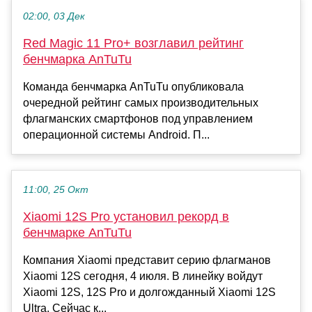
02:00, 03 Дек
Red Magic 11 Pro+ возглавил рейтинг
бенчмарка AnTuTu
Команда бенчмарка АnTuTu опубликовала
очередной рейтинг самых производительных
флагманских смартфонов под управлением
операционной системы Android. П...
11:00, 25 Окт
Xiaomi 12S Pro установил рекорд в
бенчмарке AnTuTu
Компания Xiaomi представит серию флагманов
Xiaomi 12S сегодня, 4 июля. В линейку войдут
Xiaomi 12S, 12S Pro и долгожданный Xiaomi 12S
Ultra. Сейчас к...