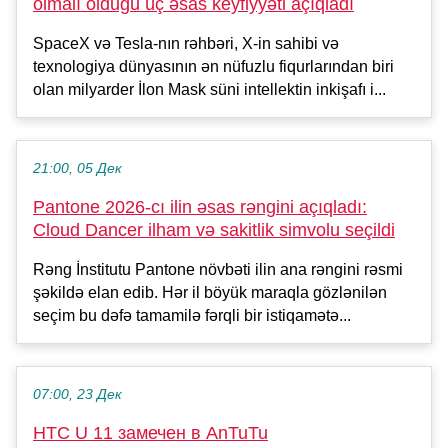
olmalı olduğu üç əsas keyfiyyəti açıqladı
SpaceX və Tesla-nın rəhbəri, X-in sahibi və
texnologiya dünyasının ən nüfuzlu fiqurlarından biri
olan milyarder İlon Mask süni intellektin inkişafı i...
21:00, 05 Дек
Pantone 2026-cı ilin əsas rəngini açıqladı:
Cloud Dancer ilham və sakitlik simvolu seçildi
Rəng İnstitutu Pantone növbəti ilin ana rəngini rəsmi
şəkildə elan edib. Hər il böyük maraqla gözlənilən
seçim bu dəfə tamamilə fərqli bir istiqamətə...
07:00, 23 Дек
HTC U 11 замечен в AnTuTu