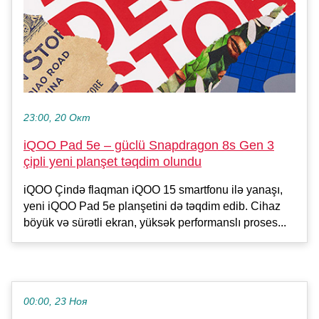
23:00, 20 Окт
iQOO Pad 5e – güclü Snapdragon 8s Gen 3
çipli yeni planşet təqdim olundu
iQOO Çində flaqman iQOO 15 smartfonu ilə yanaşı,
yeni iQOO Pad 5e planşetini də təqdim edib. Cihaz
böyük və sürətli ekran, yüksək performanslı proses...
00:00, 23 Ноя