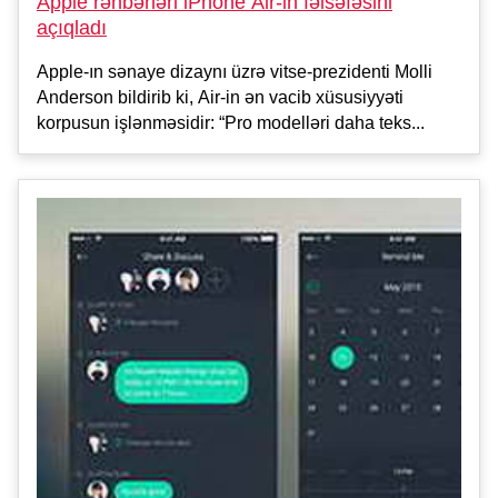
Apple rəhbərləri iPhone Air-in fəlsəfəsini
açıqladı
Apple-ın sənaye dizaynı üzrə vitse-prezidenti Molli
Anderson bildirib ki, Air-in ən vacib xüsusiyyəti
korpusun işlənməsidir: “Pro modelləri daha teks...