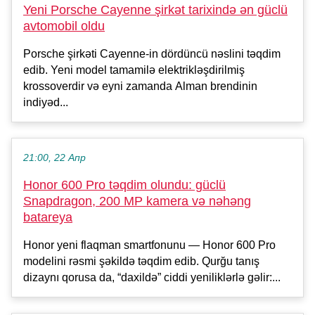
Yeni Porsche Cayenne şirkət tarixində ən güclü
avtomobil oldu
Porsche şirkəti Cayenne-in dördüncü nəslini təqdim
edib. Yeni model tamamilə elektrikləşdirilmiş
krossoverdir və eyni zamanda Alman brendinin
indiyəd...
21:00, 22 Апр
Honor 600 Pro təqdim olundu: güclü
Snapdragon, 200 MP kamera və nəhəng
batareya
Honor yeni flaqman smartfonunu — Honor 600 Pro
modelini rəsmi şəkildə təqdim edib. Qurğu tanış
dizaynı qorusa da, “daxildə” ciddi yeniliklərlə gəlir:...