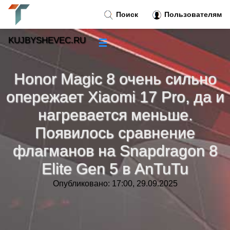
Поиск
Пользователям
KUJBYSHEVEC.RU
☰
Новости
»
Honor Magic 8 очень сильно
Тренды новостей
»
опережает Xiaomi 17 Pro, да и
нагревается меньше.
Рубрики
»
Появилось сравнение
флагманов на Snapdragon 8
Правила
»
Elite Gen 5 в AnTuTu
Контакт
»
Опубликовано: 17:00, 29.09.2025