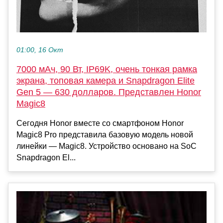
01:00, 16 Окт
7000 мАч, 90 Вт, IP69K, очень тонкая рамка
экрана, топовая камера и Snapdragon Elite
Gen 5 — 630 долларов. Представлен Honor
Magic8
Сегодня Honor вместе со смартфоном Honor
Magic8 Pro представила базовую модель новой
линейки — Magic8. Устройство основано на SoC
Snapdragon El...