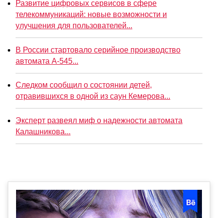
Развитие цифровых сервисов в сфере
телекоммуникаций: новые возможности и
улучшения для пользователей...
В России стартовало серийное производство
автомата А-545...
Следком сообщил о состоянии детей,
отравившихся в одной из саун Кемерова...
Эксперт развеял миф о надежности автомата
Калашникова...