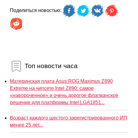
Поделиться новостью:
Топ новости часа
Материнская плата Asus ROG Maximus Z890
Extreme на чипсете Intel Z890: самое
«навороченное» и очень дорогое флагманское
решение для платформы Intel LGA1851...
Возраст каждого шестого зарегистрированного ИП
менее 25 лет...