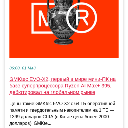
06:00, 01 Май
GMKtec EVO-X2, первый в мире мини-ПК на
базе суперпроцессора Ryzen AI Max+ 395,
дебютировал на глобальном рынке
Цены такие:GMKtec EVO-X2 с 64 ГБ оперативной
памяти и твердотельным накопителем на 1 ТБ —
1399 долларов США (в Китае цена более 2000
долларов). GMKte...