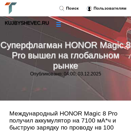
Поиск
Пользователям
KUJBYSHEVEC.RU
☰
Новости
»
Суперфлагман HONOR Magic 8
Тренды новостей
»
Pro вышел на глобальном
рынке
Рубрики
»
Опубликовано: 04:00, 03.12.2025
Правила
»
Контакт
»
Международный HONOR Magic 8 Pro
получил аккумулятор на 7100 мА*ч и
быструю зарядку по проводу нв 100